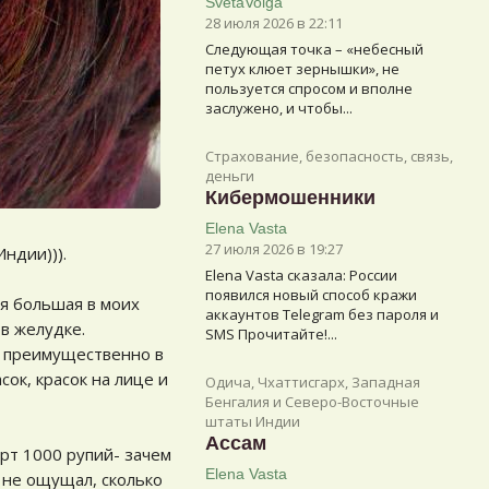
SvetaVolga
28 июля 2026 в 22:11
Следующая точка – «небесный
петух клюет зернышки», не
пользуется спросом и вполне
заслужено, и чтобы...
Страхование, безопасность, связь,
деньги
Кибермошенники
Elena Vasta
27 июля 2026 в 19:27
ндии))).
Elena Vasta сказалa: России
появился новый способ кражи
ая большая в моих
аккаунтов Telegram без пароля и
 в желудке.
SMS Прочитайте!...
ь преимущественно в
сок, красок на лице и
Одича, Чхаттисгарх, Западная
Бенгалия и Северо-Восточные
штаты Индии
Ассам
рт 1000 рупий- зачем
Elena Vasta
ё не ощущал, сколько