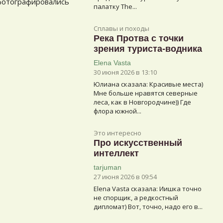
 фотографировались
палатку The...
Сплавы и походы
Река Протва с точки
зрения туриста-водника
Elena Vasta
30 июня 2026 в 13:10
Юлиана сказалa: Красивые места)
Мне больше нравятся северные
леса, как в Новгородчине)) Где
флора южной...
Это интересно
Про искусственный
интеллект
tarjuman
27 июня 2026 в 09:54
Elena Vasta сказалa: Иишка точно
не спорщик, а редкостный
дипломат) Вот, точно, надо его в...