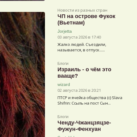
Новости из разных стран
ЧП на острове Фукок
(Вьетнам)
Jorjetta
03 августа 2026 в 17:40
Жалко людей. Съездили,
называется, в отпуск......
Блоги
Израиль - о чём это
вааще?
wizard
02 августа 2026 в 20:21
ПТСР и ячейка общества (с) Slava
Shifrin: Ссыль на пост Сын...
Блоги
Ченду-Чжанцзяцзе-
Фужун-Фенхуан