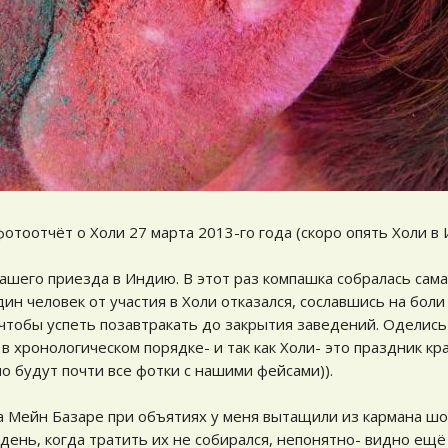
отоотчёт о Холи 27 марта 2013-го года (скоро опять Холи в И
ашего приезда в Индию. В этот раз компашка собралась сам
ин человек от участия в Холи отказался, сославшись на боли
 чтобы успеть позавтракать до закрытия заведений. Оделис
в хронологическом порядке- и так как Холи- это праздник кра
но будут почти все фотки с нашими фейсами)).
а Мейн Базаре при объятиях у меня вытащили из кармана шо
 день, когда тратить их не собирался, непонятно- видно ещ