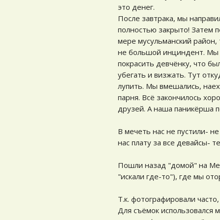
это денег.
После завтрака, мы направи
полностью закрыто! Затем п
мере мусульманский район, 
не большой инциндент. Мы 
покрасить девчёнку, что был
убегать и визжать. Тут отку
лупить. Мы вмешались, наех
парня. Всё закончилось хор
друзей. А наша паникёрша п
В мечеть нас не пустили- н
нас плату за все девайсы- т
Пошли назад "домой" на Мей
"искали где-то"), где мы ото
Т.к. фотографировали часто
Для съёмок использовался м