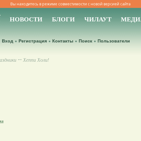
Вы находитесь в режиме совместимости с новой версией сайта
Ы
НОВОСТИ
БЛОГИ
ЧИЛАУТ
МЕДИ
Вход
Регистрация
Контакты
Поиск
Пользователи
аздники
↔ Хеппи Холи!
ка