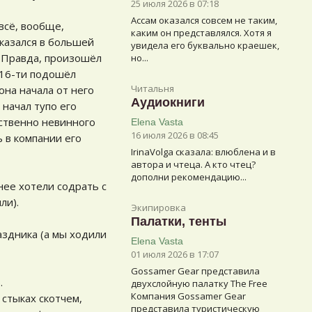
25 июля 2026 в 07:18
Ассам оказался совсем не таким,
всё, вообще,
каким он представлялся. Хотя я
оказался в большей
увидела его буквально краешек,
. Правда, произошёл
но...
 16-ти подошёл
Читальня
она начала от него
Аудиокниги
 начал тупо его
бственно невинного
Elena Vasta
16 июля 2026 в 08:45
 в компании его
IrinaVolga сказалa: влюблена и в
автора и чтеца. А кто чтец?
дополни рекомендацию...
нее хотели содрать с
ли).
Экипировка
Палатки, тенты
аздника (а мы ходили
Elena Vasta
01 июля 2026 в 17:07
Gossamer Gear представила
.
двухслойную палатку The Free
Компания Gossamer Gear
 стыках скотчем,
представила туристическую