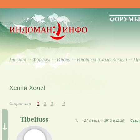
ФОРУМ
Главная
↔
Форумы
↔
Индия
↔
Индийский калейдоскоп
↔
Пр
Хеппи Холи!
Страница:
1
2
3
...
4
Tibeliuss
1.
27 февраля 2015 в 22:28
Ссыл
↓