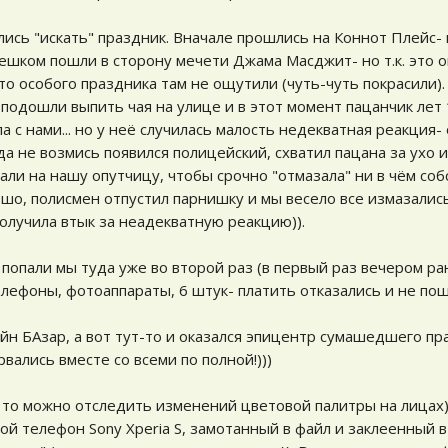
лись "искать" праздник. Вначале прошлись на Коннот Плейс- 
ешком пошли в сторону мечети Джама Масджит- но т.к. это 
то особого праздника там не ощутили (чуть-чуть покрасили)
подошли выпить чая на улице и в этот момент пацанчик лет
а с нами... но у неё случилась малость недекватная реакция- 
да не возмись появился полицейский, схватил пацана за ухо и
али на нашу опутчицу, чтобы срочно "отмазала" ни в чём со
ошо, полисмен отпустил парнишку и мы весело все измазались
олучила втык за неадекватную реакцию)).
е попали мы туда уже во второй раз (в первый раз вечером ра
елефоны, фотоаппараты, 6 штук- платить отказались и не пош
н БАзар, а вот тут-то и оказался эпицентр сумашедшего пр
рвались вместе со всеми по полной!)))
, то можно отследить изменений цветовой палитры на лицах)
ой телефон Sony Xperia S, замотанный в файл и заклеенный в