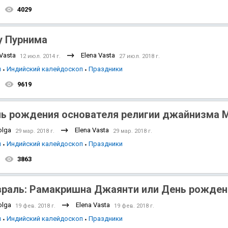
4029
у Пурнима
 Vasta
Elena Vasta
12 июл. 2014 г.
27 июл. 2018 г.
я
Индийский калейдоскоп
Праздники
9619
ь рождения основателя религии джайнизма 
olga
Elena Vasta
29 мар. 2018 г.
29 мар. 2018 г.
я
Индийский калейдоскоп
Праздники
3863
раль: Рамакришна Джаянти или День рожде
olga
Elena Vasta
19 фев. 2018 г.
19 фев. 2018 г.
я
Индийский калейдоскоп
Праздники