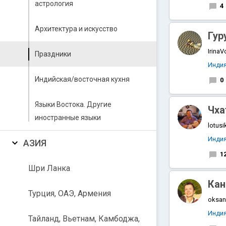
астрология
4
Архитектура и искусство
Гур
IrinaV
Праздники
Инди
Индийская/восточная кухня
0
Языки Востока. Другие
Чха
иностранные языки
lotusi
Инди
АЗИЯ
1
Шри Ланка
Кан
Турция, ОАЭ, Армения
oksa
Инди
Тайланд, Вьетнам, Камбоджа,