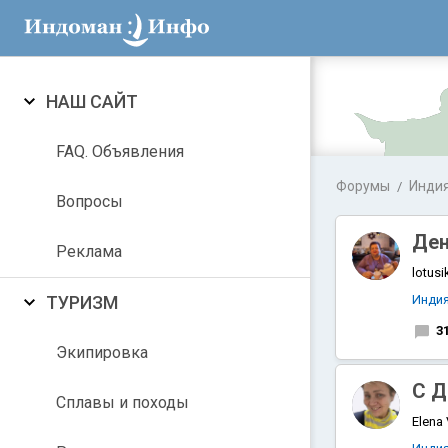
НАШ САЙТ
FAQ. Объявления
Форумы
Инди
Вопросы
Ден
Реклама
lotusi
ТУРИЗМ
Инди
3
Экипировка
С Д
Аравийское
Сплавы и походы
Elena