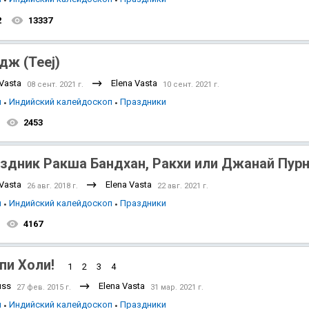
2
13337
дж (Teej)
 Vasta
Elena Vasta
08 сент. 2021 г.
10 сент. 2021 г.
я
Индийский калейдоскоп
Праздники
2453
здник Ракша Бандхан, Ракхи или Джанай Пур
 Vasta
Elena Vasta
26 авг. 2018 г.
22 авг. 2021 г.
я
Индийский калейдоскоп
Праздники
4167
пи Холи!
1
2
3
4
uss
Elena Vasta
27 фев. 2015 г.
31 мар. 2021 г.
я
Индийский калейдоскоп
Праздники