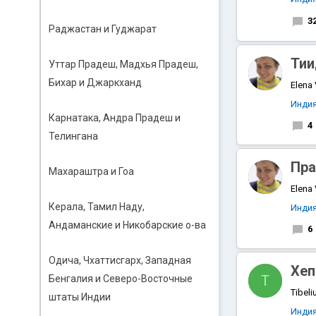
3
Раджастан и Гуджарат
Тии
Уттар Прадеш, Мадхья Прадеш,
Бихар и Джаркханд
Elena
Инди
Карнатака, Андра Прадеш и
4
Телингана
Пра
Махараштра и Гоа
Elena
Керала, Тамил Наду,
Инди
Андаманские и Никобарские о-ва
6
Одича, Чхаттисгарх, Западная
Хеп
T
Бенгалия и Северо-Восточные
Tibeli
штаты Индии
Инди