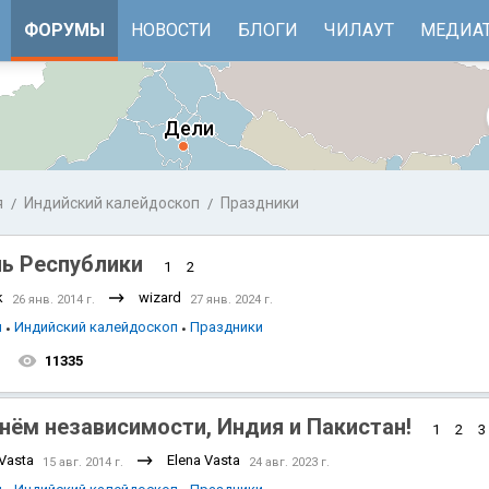
ФОРУМЫ
НОВОСТИ
БЛОГИ
ЧИЛАУТ
МЕДИА
я
Индийский калейдоскоп
Праздники
ь Республики
1
2
k
wizard
26 янв. 2014 г.
27 янв. 2024 г.
я
Индийский калейдоскоп
Праздники
1
11335
нём независимости, Индия и Пакистан!
 море
Бенгальский залив
1
2
3
 Vasta
Elena Vasta
15 авг. 2014 г.
24 авг. 2023 г.