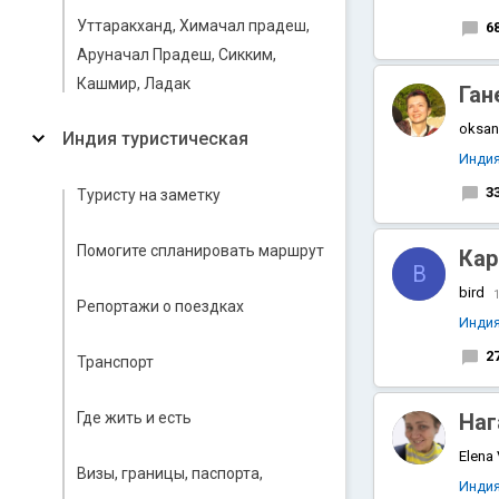
Уттаракханд, Химачал прадеш,
6
Аруначал Прадеш, Сикким,
Кашмир, Ладак
Ган
oksa
Индия туристическая
Инди
3
Туристу на заметку
Помогите спланировать маршрут
Кар
B
bird
1
Репортажи о поездках
Инди
2
Транспорт
Где жить и есть
Наг
Elena
Визы, границы, паспорта,
Инди