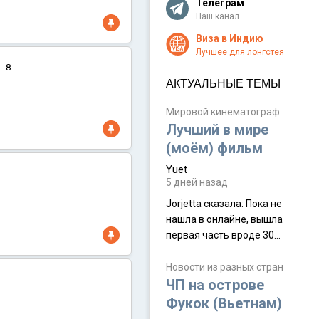
Телеграм
Наш канал
Виза в Индию
Лучшее для лонгстея
8
АКТУАЛЬНЫЕ ТЕМЫ
Мировой кинематограф
Лучший в мире
(моём) фильм
Yuet
5 дней назад
Jorjetta сказалa: Пока не
нашла в онлайне, вышла
первая часть вроде 30
июля. Премьера будет на
Дивали 8 ноября.
Новости из разных стран
ЧП на острове
Фукок (Вьетнам)