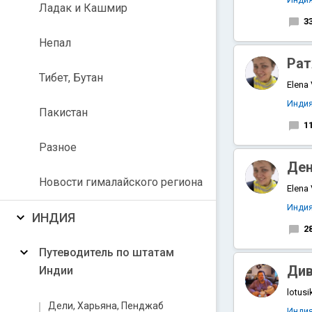
Ладак и Кашмир
3
Непал
Рат
Тибет, Бутан
Elena
Инди
Пакистан
1
Разное
Ден
Новости гималайского региона
Elena
Инди
ИНДИЯ
2
Путеводитель по штатам
Див
Индии
lotusi
Дели, Харьяна, Пенджаб
Инди