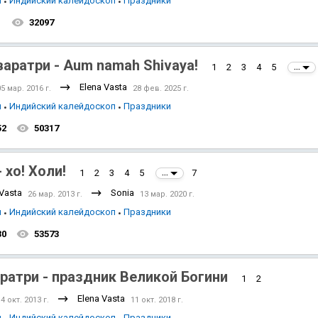
я
Индийский калейдоскоп
Праздники
1
32097
аратри - Aum namah Shivaya!
1
2
3
4
5
...
Elena Vasta
05 мар. 2016 г.
28 фев. 2025 г.
Индийский океан
я
Индийский калейдоскоп
Праздники
52
50317
- хо! Холи!
1
2
3
4
5
7
...
 Vasta
Sonia
26 мар. 2013 г.
13 мар. 2020 г.
я
Индийский калейдоскоп
Праздники
30
53573
ратри - праздник Великой Богини
1
2
Elena Vasta
4 окт. 2013 г.
11 окт. 2018 г.
я
Индийский калейдоскоп
Праздники