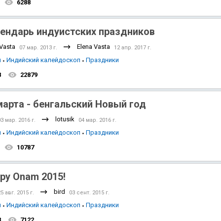
6288
ендарь индуистских праздников
 Vasta
Elena Vasta
07 мар. 2013 г.
12 апр. 2017 г.
я
Индийский калейдоскоп
Праздники
8
22879
марта - бенгальский Новый год
lotusik
03 мар. 2016 г.
04 мар. 2016 г.
я
Индийский калейдоскоп
Праздники
10787
py Onam 2015!
bird
5 авг. 2015 г.
03 сент. 2015 г.
я
Индийский калейдоскоп
Праздники
8
7122