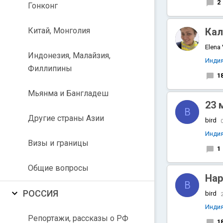
2
Гонконг
Китай, Монголия
Кал
Elena
Индонезия, Малайзия,
Инди
Филлипины
1
Мьянма и Бангладеш
23 
B
Другие страны Азии
bird
Инди
Визы и границы
1
Общие вопросы
Hap
B
РОССИЯ
bird
2
Инди
Репортажи, рассказы о РФ
1