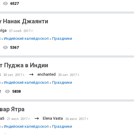
6527
у Нанак Джаянти
olga
07 нояб. 2017 г.
я
Индийский калейдоскоп
Праздники
5367
т Пуджа в Индии
k
enchanted
30 окт. 2017 г.
30 окт. 2017 г.
я
Индийский калейдоскоп
Праздники
2
5838
вар Ятра
naS
Elena Vasta
21 июл. 2017 г.
26 июл. 2017 г.
я
Индийский калейдоскоп
Праздники