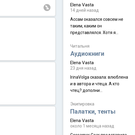
Elena Vasta
14 дней назад
Ассам оказался совсем не
таким, каким он
представлялся. Хотя я
увидела его буквально
краешек, но все же схватила
Читальня
ауру штата, как-то он меня
Аудиокниги
принял и я его. Пышная
Elena Vasta
природа, мягкие
23 дня назад
доброжелательные люди,
IrinaVolga сказалa: влюблена
такая как бы переходная
и в автора и чтеца. А кто
ступень между привычной
чтец? дополни
нам Индией и остальными
рекомендацию
СВ штатами, которые я тоже
Экипировка
надеюсь увидеть.
Палатки, тенты
Elena Vasta
около 1 месяца назад