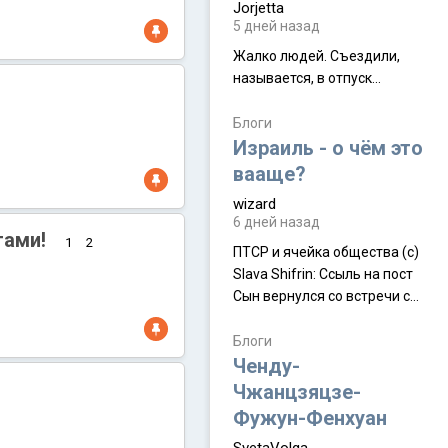
Jorjetta
5 дней назад
Жалко людей. Съездили,
называется, в отпуск...
Блоги
Израиль - о чём это
вааще?
wizard
6 дней назад
ами!
1
2
ПТСР и ячейка общества (с)
Slava Shifrin: Ссыль на пост
Сын вернулся со встречи с
армейскими друзьями (год
уже, как демобилизовались,
Блоги
а продолжают встречаться
Ченду-
почти каждую неделю) и с
Чжанцзяцзе-
порога сообщил: "Эйтан
Фужун-Фенхуан
разводится!" Эйтан -