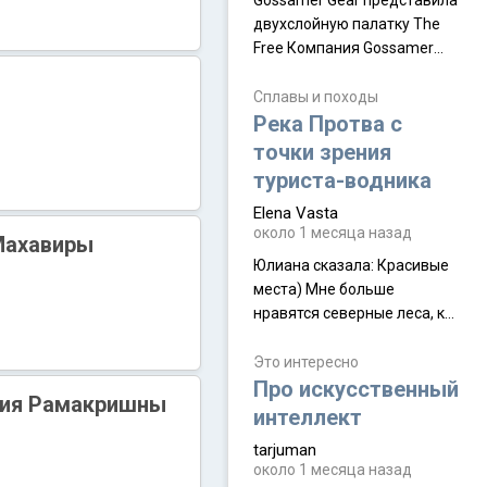
Gossamer Gear представила
двухслойную палатку The
Free Компания Gossamer
Gear представила
туристическую палатку The
Сплавы и походы
Free, которая стала первой
Река Протва с
полностью самонесущей
точки зрения
ультралегкой моделью в
туриста-водника
ассортименте
Elena Vasta
производителя. Новинка
около 1 месяца назад
получила двухслойную
Махавиры
конструкцию с отдельным
Юлиана сказалa: Красивые
внешним тентом и сетчатой
места) Мне больше
внутренней палаткой, а ее
нравятся северные леса, как
масса в базовой
в Новгородчине)) Где флора
комплектации составляет
южной тайги
Это интересно
около 845 г. Палатка весит
Про искусственный
ния Рамакришны
менее
интеллект
tarjuman
около 1 месяца назад