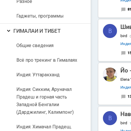
Инди
Разное
8
Гаджеты, программы
Шив
B
ГИМАЛАИ И ТИБЕТ
bird
Инди
Общие сведения
1
Всё про трекинг в Гималаях
Йо 
Индия: Уттаракханд
Elena
Инди
Индия: Сикким, Аруначал
Прадеш и горная часть
1
Западной Бенгалии
(Дарджилинг, Калимпонг)
Нав
B
bird
1
Индия: Химачал Прадеш,
Инди