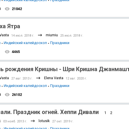
3
21042
ха Ятра
 Vasta
miumiu
14 июл. 2018 г.
25 июл. 2018 г.
я
Индийский калейдоскоп
Праздники
1
4465
ь рождения Кришны - Шри Кришна Джанмашт
 Vasta
Elena Vasta
27 авг. 2013 г.
12 авг. 2020 г.
я
Индийский калейдоскоп
Праздники
8
26102
али. Праздник огней. Хеппи Дивали
1
2
k
lotusik
03 нояб. 2013 г.
27 окт. 2019 г.
я
Индийский калейдоскоп
Праздники