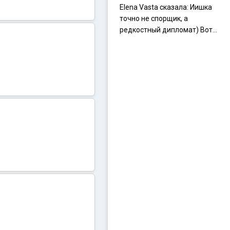
Elena Vasta сказалa: Иишка
точно не спорщик, а
редкостный дипломат) Вот,
точно, надо его в МИДы на
помощь в переговорах
слать))