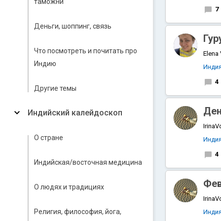
таможни
7
Деньги, шоппинг, связь
Гур
Что посмотреть и почитать про
Elena
Индию
Инди
4
Другие темы
Ден
Индийский калейдоскоп
IrinaV
О стране
Инди
4
Индийская/восточная медицина
Фев
О людях и традициях
IrinaV
Религия, философия, йога,
Инди