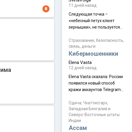
SvetaVolga
мальчик из религиозной
11 дней назад
семьи, из тех, кого называют
"вязаные кипы". С 2022-го
Следующая точка –
«небесный петух клюет
зернышки», не пользуется
спросом и вполне
заслужено, и чтобы попасть
Страхование, безопасность,
связь, деньги
на начало тропы показали
Кибермошенники
водителю карту, иначе
автобус не остановится.
Elena Vasta
Пошли туда, потому что я
12 дней назад
нима
начиталась восторженных
Elena Vasta сказалa: России
отзывов. По мне – сплошная
появился новый способ
физуха, долгий спуск, потом
кражи аккаунтов Telegram
подъем по этому же пути.
без пароля и SMS
Вполне можно пропустить.
Прочитайте! У моих двух
Одича, Чхаттисгарх,
Пока
Западная Бенгалия и
знакомых вот так увели
Северо-Восточные штаты
аккаунты
Индии
Ассам