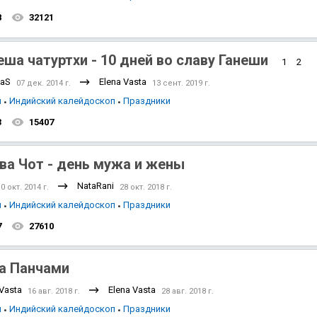
8
32121
еша чатуртхи - 10 дней во славу Ганеши
1
2
naS
Elena Vasta
07 дек. 2014 г.
13 сент. 2019 г.
я
Индийский калейдоскоп
Праздники
3
15407
ва Чот - день мужа и жены
NataRani
0 окт. 2014 г.
28 окт. 2018 г.
я
Индийский калейдоскоп
Праздники
7
27610
а Панчами
 Vasta
Elena Vasta
16 авг. 2018 г.
28 авг. 2018 г.
я
Индийский калейдоскоп
Праздники