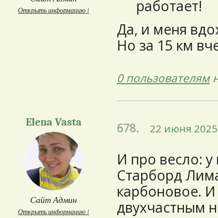
работает!
Открыть информацию ↓
Да, и меня вдо
Но за 15 км вче
0 пользователям
н
Elena Vasta
678.
22 июня 2025 
И про весло: у
Старборд Лима
карбоновое. И
Сайт Админ
двухчастным н
Открыть информацию ↓