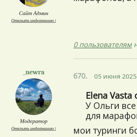
Сайт Админ
Открыть информацию ↓
0 пользователям
н
_newra
670.
05 июня 2025 
Elena Vasta 
У Ольги вс
для марафон
Модератор
мои туринги б
Открыть информацию ↓