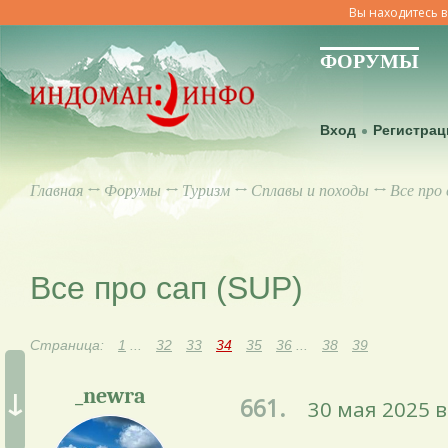
Вы находитесь в
ФОРУМЫ
Вход
Регистрац
Главная
↔
Форумы
↔
Туризм
↔
Сплавы и походы
↔ Все про 
Все про сап (SUP)
Страница:
1
...
32
33
34
35
36
...
38
39
↓
_newra
661.
30 мая 2025 в