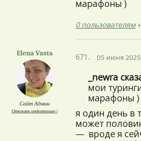
марафоны )
0 пользователям
н
Elena Vasta
671.
05 июня 2025 
_newra сказ
мои туринг
марафоны )
Сайт Админ
я один день в 
Открыть информацию ↓
может половин
— вроде я сей