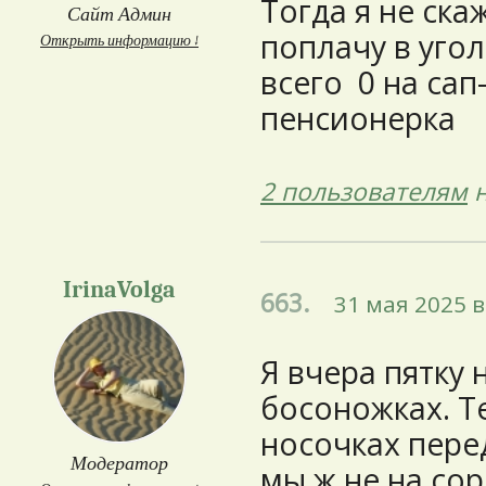
Тогда я не ска
Сайт Админ
поплачу в угол
Открыть информацию ↓
всего 0 на сап
пенсионерка
2 пользователям
н
IrinaVolga
663.
31 мая 2025 в
Я вчера пятку н
босоножках. Т
носочках пере
Модератор
мы ж не на со