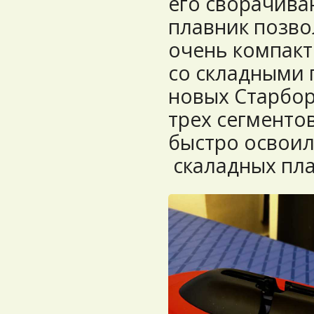
его сворачива
плавник позво
очень компакт
со складными 
новых Старбор
трех сегменто
быстро освоил
скаладных пл