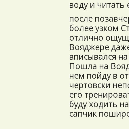
воду и читать 
после позавче
более узком С
отлично ощуща
Вояджере даже
вписывался на 
Пошла на Вояд
нем пойду в от
чертовски неп
его тренироват
буду ходить на
сапчик пошире