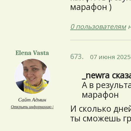
марафон )
0 пользователям
н
Elena Vasta
673.
07 июня 2025 
_newra сказ
А в результ
марафон
Сайт Админ
И сколько дне
Открыть информацию ↓
ты сможешь гр