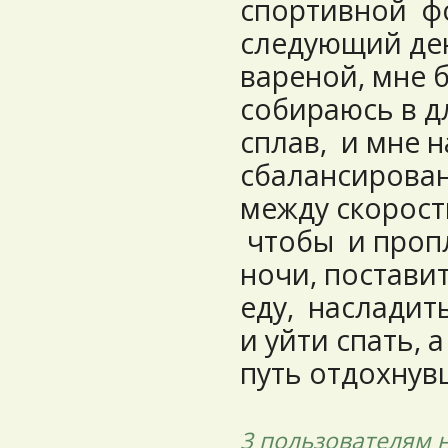
спортивной фо
следующий ден
вареной, мне б
собираюсь в 
сплав, и мне н
сбалансирован
между скорост
чтобы и пропл
ночи, постави
еду, насладит
и уйти спать, 
путь отдохну
3 пользователям
н