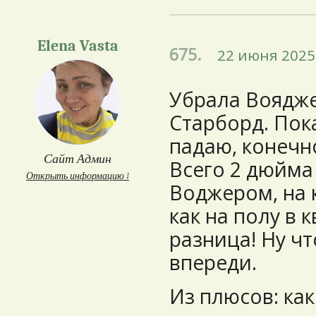
Elena Vasta
675.
22 июня 2025 
Убрала Воядже
Старборд. Пок
падаю, конечн
Сайт Админ
Всего 2 дюйма
Открыть информацию ↓
Воджером, на 
как на полу в к
разница! Ну чт
впереди.
Из плюсов: как