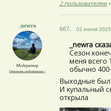
2 пользователям
н
_newra
667.
02 июня 2025 
_newra сказ
Сезон конеч
меня всего 
Модератор
обычно 40
Открыть информацию ↓
Выходные были
И купальный с
открыла