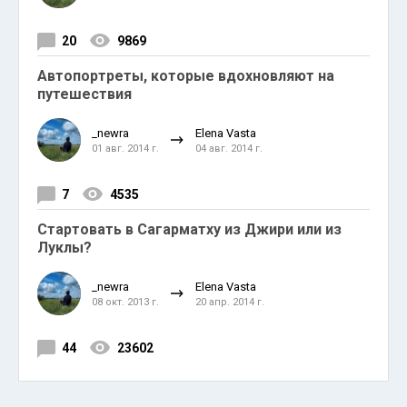
20
9869
Автопортреты, которые вдохновляют на
путешествия
_newra
Elena Vasta
01 авг. 2014 г.
04 авг. 2014 г.
7
4535
Стартовать в Сагарматху из Джири или из
Луклы?
_newra
Elena Vasta
08 окт. 2013 г.
20 апр. 2014 г.
44
23602