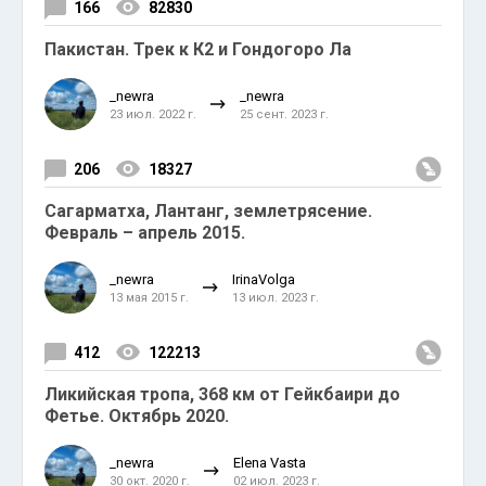
166
82830
Пакистан. Трек к К2 и Гондогоро Ла
_newra
_newra
23 июл. 2022 г.
25 сент. 2023 г.
206
18327
Сагарматха, Лантанг, землетрясение.
Февраль – апрель 2015.
_newra
IrinaVolga
13 мая 2015 г.
13 июл. 2023 г.
412
122213
Ликийская тропа, 368 км от Гейкбаири до
Фетье. Октябрь 2020.
_newra
Elena Vasta
30 окт. 2020 г.
02 июл. 2023 г.