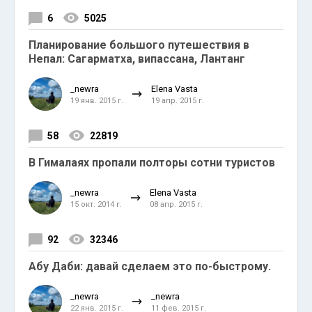
6
5025
Планирование большого путешествия в
Непал: Сагарматха, випассана, Лантанг
_newra
Elena Vasta
19 янв. 2015 г.
19 апр. 2015 г.
58
22819
В Гималаях пропали полторы сотни туристов
_newra
Elena Vasta
15 окт. 2014 г.
08 апр. 2015 г.
92
32346
Абу Даби: давай сделаем это по-быстрому.
_newra
_newra
22 янв. 2015 г.
11 фев. 2015 г.