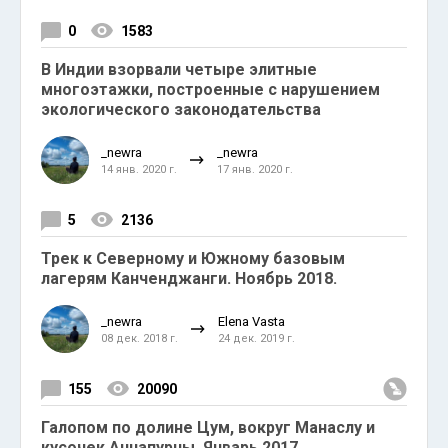
0
1583
В Индии взорвали четыре элитные
многоэтажки, построенные с нарушением
экологического законодательства
_newra
_newra
14 янв. 2020 г.
17 янв. 2020 г.
5
2136
Трек к Северному и Южному базовым
лагерям Канченджанги. Ноябрь 2018.
_newra
Elena Vasta
08 дек. 2018 г.
24 дек. 2019 г.
155
20090
Галопом по долине Цум, вокруг Манаслу и
кусочек Аннапурны. Январь 2017.