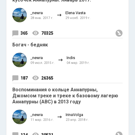
_newra
Elena Vasta
28 янв. 2017 г.
29 нояб. 2019 г.
365
70325
Богач - бедняк
_newra
Indis
09 июл. 2015 г.
04 мар. 2019 г.
187
26365
Воспоминания о кольце Аннапурны,
Джомсом треке и треке к базовому лагерю
Аннапурны (ABC) в 2013 году
_newra
IrinaVolga
11 мар. 2016 г.
23 апр. 2018 г.