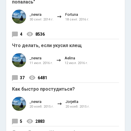
попалась"
_newra
Fortuna
30 сент. 2014 г.
18 сент. 2016 г.
4
8536
Что делать, если укусил клещ
_newra
Aelina
11 июл. 2016 г.
12 июл. 2016 г.
37
6481
Как быстро простудиться?
_newra
Jorjetta
20 нояб. 2015 г.
20 нояб. 2015 г.
5
2883