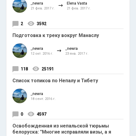
_newra
Elena Vasta
21 фев. 2017 г.
21 фев. 2017 г.
2
3592
Подготовка к треку вокруг Манаслу
_newra
_newra
12 окт. 2016 г.
23 янв. 2017 г.
118
25191
Список топиков по Непалу и Тибету
_newra
18 сент. 2016 г.
0
4597
Освобожденная из непальской тюрьмы
белоруска: "Многие исправляли визы, а я