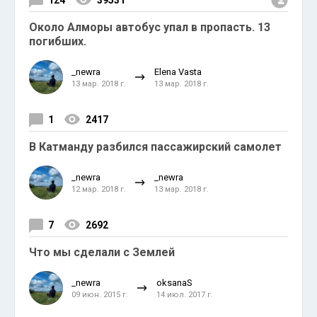
124
39531
Около Алморы автобус упал в пропасть. 13
погибших.
_newra
Elena Vasta
13 мар. 2018 г.
13 мар. 2018 г.
1
2417
В Катманду разбился пассажирский самолет
_newra
_newra
12 мар. 2018 г.
13 мар. 2018 г.
7
2692
Что мы сделали с Землей
_newra
oksanaS
09 июн. 2015 г.
14 июл. 2017 г.