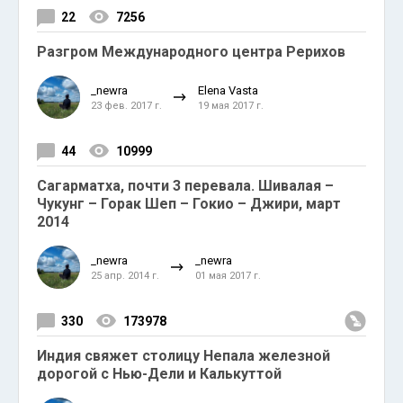
22
7256
Разгром Международного центра Рерихов
_newra
Elena Vasta
23 фев. 2017 г.
19 мая 2017 г.
44
10999
Сагарматха, почти 3 перевала. Шивалая –
Чукунг – Горак Шеп – Гокио – Джири, март
2014
_newra
_newra
25 апр. 2014 г.
01 мая 2017 г.
330
173978
Индия свяжет столицу Непала железной
дорогой с Нью-Дели и Калькуттой