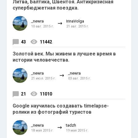
Литва, Балтика, Швентоя. Антикризисная
супербюджетная поездка.
_newra
IrinaVolga
10 авг. 2015 г.
21 авг. 2015 г.
43
11442
Золотой век. Мы живем в лучшее время в
истории человечества.
_newra
_newra
21 июл. 2015 г.
03 авг. 2015 г.
21
11010
Google научилась создавать timelapse-
ролики из фотографий туристов
_newra
tadzh
18 мая 2015 г.
19 мая 2015 г.