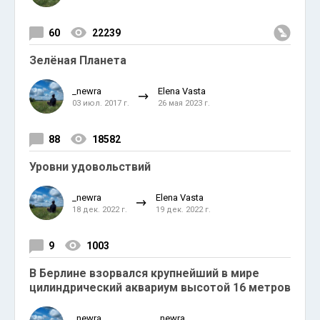
60
22239
Зелёная Планета
_newra
Elena Vasta
03 июл. 2017 г.
26 мая 2023 г.
88
18582
Уровни удовольствий
_newra
Elena Vasta
18 дек. 2022 г.
19 дек. 2022 г.
9
1003
В Берлине взорвался крупнейший в мире
цилиндрический аквариум высотой 16 метров
_newra
_newra