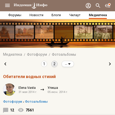
Форумы
Новости
Блоги
Чилаут
Медиатека
Медиатека
Фотофорум
Фотоальбомы
1
2
...
Обитатели водных стихий
Elena Vasta
Улиша
31 мая 2014 г.
05 июн. 2014 г.
Фотофорум
Фотоальбомы
12
7561