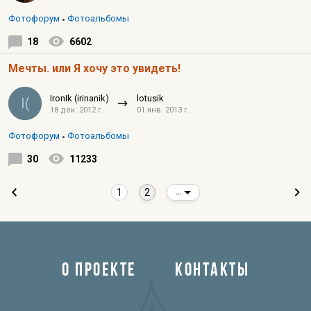
Фотофорум
Фотоальбомы
18
6602
Мечты. или Я хочу это увидеть!
IronIk (irinanik)
lotusik
I(
18 дек. 2012 г.
01 янв. 2013 г.
Фотофорум
Фотоальбомы
30
11233
1
2
...
О ПРОЕКТЕ
КОНТАКТЫ