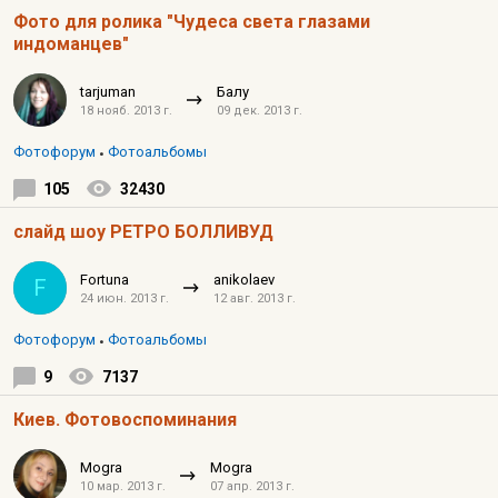
Фото для ролика "Чудеса света глазами
индоманцев"
tarjuman
Балу
18 нояб. 2013 г.
09 дек. 2013 г.
Фотофорум
Фотоальбомы
105
32430
слайд шоу РЕТРО БОЛЛИВУД
Fortuna
anikolaev
F
24 июн. 2013 г.
12 авг. 2013 г.
Фотофорум
Фотоальбомы
9
7137
Киев. Фотовоспоминания
Mogra
Mogra
10 мар. 2013 г.
07 апр. 2013 г.