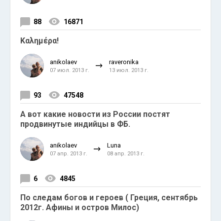
88
16871
Καλημέρα!
anikolaev
raveronika
07 июл. 2013 г.
13 июл. 2013 г.
93
47548
А вот какие новости из России постят
продвинутые индийцы в ФБ.
anikolaev
Luna
07 апр. 2013 г.
08 апр. 2013 г.
6
4845
По следам богов и героев ( Греция, сентябрь
2012г. Афины и остров Милос)