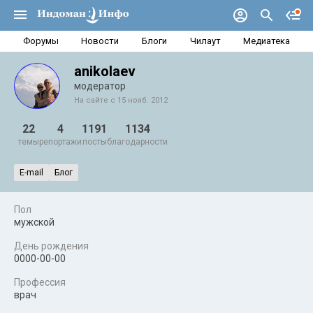
Форумы
Новости
Блоги
Чилаут
Медиатека
anikolaev
модератор
На сайте с 15 нояб. 2012
22
4
1191
1134
темы
репортажи
посты
благодарности
E-mail
Блог
Пол
мужской
День рождения
0000-00-00
Профессия
врач