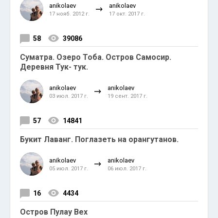
anikolaev
anikolaev
17 нояб. 2012 г.
17 окт. 2017 г.
58
39086
Суматра. Озеро Тоба. Остров Самосир.
Деревня Тук- тук.
anikolaev
anikolaev
03 июл. 2017 г.
19 сент. 2017 г.
57
14841
Букит Лаванг. Поглазеть на орангутанов.
anikolaev
anikolaev
05 июл. 2017 г.
06 июл. 2017 г.
16
4434
Остров Пулау Вех