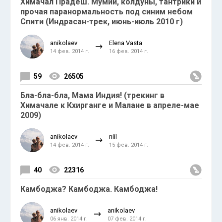
Химачал Прадеш. Мумии, колдуны, тантрики и
прочая паранормальность под синим небом
Спити (Индрасан-трек, июнь-июль 2010 г)
anikolaev
Elena Vasta
14 фев. 2014 г.
16 фев. 2014 г.
59
26505
Бла-бла-бла, Мама Индия! (трекинг в
Химачале к Кхирганге и Малане в апреле-мае
2009)
anikolaev
niil
14 фев. 2014 г.
15 фев. 2014 г.
40
22316
Камбоджа? Камбоджа. Камбоджа!
anikolaev
anikolaev
06 янв. 2014 г.
07 фев. 2014 г.