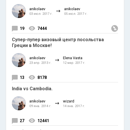
anikolaev
anikolaev
03 июл. 2017 г.
05 июл. 2017 г.
19
7444
Супер-пупер визовый центр посольства
Греции в Москве!
anikolaev
Elena Vasta
23 апр. 2013 г.
12 мар. 2017 г.
13
8178
India vs Cambodia.
anikolaev
wizard
09 янв. 2014 г.
14 янв. 2017 г.
27
12441