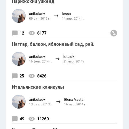
Парижский уикенд
anikolaev
lessa
09 окт. 2013 г.
14 апр. 2014 г.
12
6177
Наггар, балкон, яблоневый сад, рай.
anikolaev
lotusik
16 фев. 2014 г.
21 мар. 2014 г.
25
8426
Итальянские каникулы
anikolaev
Elena Vasta
13 сент. 2013 г.
16 мар. 2014 г.
49
11260