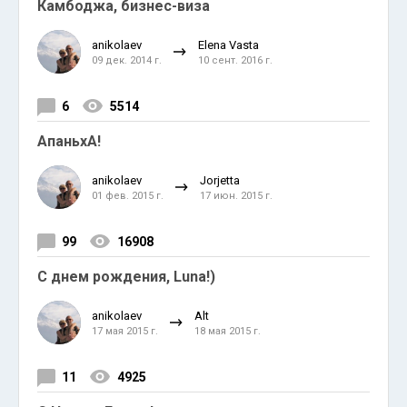
Камбоджа, бизнес-виза
anikolaev
Elena Vasta
09 дек. 2014 г.
10 сент. 2016 г.
6
5514
АпаньхА!
anikolaev
Jorjetta
01 фев. 2015 г.
17 июн. 2015 г.
99
16908
С днем рождения, Luna!)
anikolaev
Alt
17 мая 2015 г.
18 мая 2015 г.
11
4925