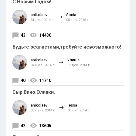
С Новым Годом!
anikolaev
Sonia
31 дек. 2014 г.
05 янв. 2015 г.
43
14430
Будьте реалистами,требуйте невозможного!
anikolaev
Улиша
04 июл. 2014 г.
17 дек. 2014 г.
40
11710
Сыр.Вино.Оливки.
anikolaev
lessa
03 сент. 2014 г.
06 окт. 2014 г.
42
13605