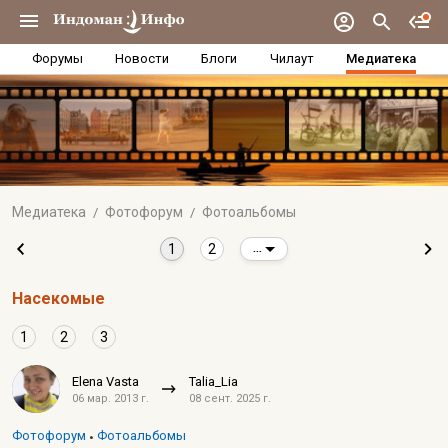
Форумы
Новости
Блоги
Чилаут
Медиатека
Медиатека
Фотофорум
Фотоальбомы
1
2
...
Насекомые
1
2
3
Elena Vasta
Talia_Lia
06 мар. 2013 г.
08 сент. 2025 г.
Фотофорум
Фотоальбомы