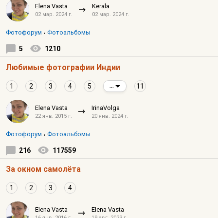
Elena Vasta
Kerala
02 мар. 2024 г.
02 мар. 2024 г.
Фотофорум
Фотоальбомы
5
1210
Любимые фотографии Индии
1
2
3
4
5
11
...
Elena Vasta
IrinaVolga
22 янв. 2015 г.
20 янв. 2024 г.
Фотофорум
Фотоальбомы
216
117559
За окном самолёта
1
2
3
4
Elena Vasta
Elena Vasta
16 янв. 2016 г.
19 авг. 2023 г.