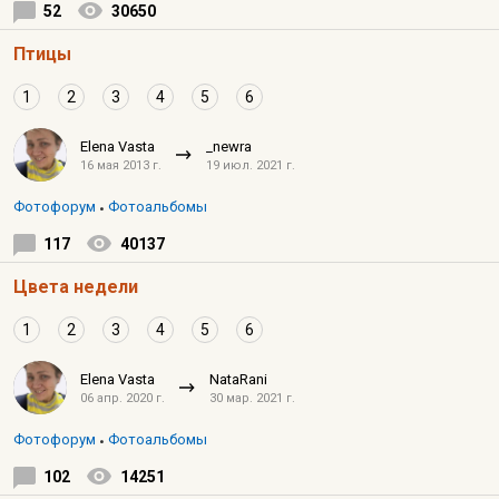
52
30650
Птицы
1
2
3
4
5
6
Elena Vasta
_newra
16 мая 2013 г.
19 июл. 2021 г.
Фотофорум
Фотоальбомы
117
40137
Цвета недели
1
2
3
4
5
6
Elena Vasta
NataRani
06 апр. 2020 г.
30 мар. 2021 г.
Фотофорум
Фотоальбомы
102
14251