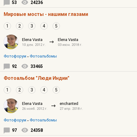
53
24236
Мировые мосты - нашими глазами
1
2
3
4
5
Elena Vasta
Elena Vasta
10 дек. 2012 г.
03 июн. 2018 г.
Фотофорум
Фотоальбомы
92
33465
Фотоальбом "Люди Индии"
1
2
3
4
5
Elena Vasta
enchanted
26 нояб. 2012 г.
27 апр. 2018 г.
Фотофорум
Фотоальбомы
97
24358