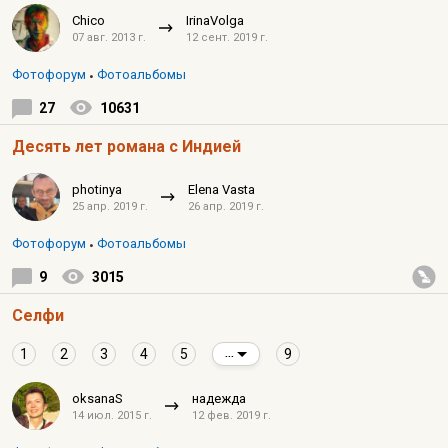
Chico
IrinaVolga
07 авг. 2013 г.
12 сент. 2019 г.
Фотофорум
Фотоальбомы
27
10631
Десять лет романа с Индией
photinya
Elena Vasta
25 апр. 2019 г.
26 апр. 2019 г.
Фотофорум
Фотоальбомы
9
3015
Селфи
1
2
3
4
5
9
...
oksanaS
надежда
14 июл. 2015 г.
12 фев. 2019 г.