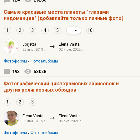
124
29286
Самые красивые места планеты "глазами
индоманцев" (добавляйте только личные фото)
1
2
3
4
5
10
...
Jorjetta
Elena Vasta
20 апр. 2013 г.
02 июл. 2022 г.
Фотофорум
Фотоальбомы
193
53028
Фотографический цикл храмовых зарисовок и
других религиозных обрядов
1
2
3
Elena Vasta
Elena Vasta
03 янв. 2015 г.
05 окт. 2021 г.
Фотофорум
Фотоальбомы