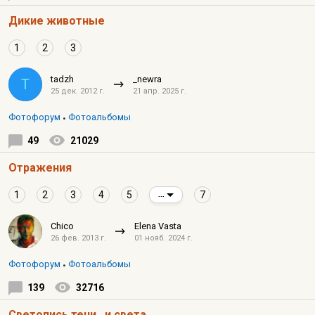
Дикие животные
1
2
3
tadzh
_newra
T
25 дек. 2012 г.
21 апр. 2025 г.
Фотофорум
Фотоальбомы
49
21029
Отражения
1
2
3
4
5
7
...
Chico
Elena Vasta
26 фев. 2013 г.
01 нояб. 2024 г.
Фотофорум
Фотоальбомы
139
32716
Светопись тени...и света