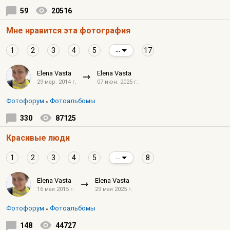
59
20516
Мне нравится эта фотография
1
2
3
4
5
17
...
Elena Vasta
Elena Vasta
29 мар. 2014 г.
07 июн. 2025 г.
Фотофорум
Фотоальбомы
330
87125
Красивые люди
1
2
3
4
5
8
...
Elena Vasta
Elena Vasta
16 мая 2015 г.
29 мая 2025 г.
Фотофорум
Фотоальбомы
148
44727