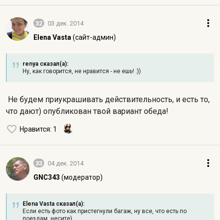
32
03 дек. 2014
Elena Vasta
(сайт-админ)
renya сказал(а):
Ну, как говорится, не нравится - не ешь! :))
Не будем приукрашивать действительность, и есть то,
что дают) опубликован твой вариант обеда!
Нравится
: 1
33
04 дек. 2014
GNC343
(модератор)
Elena Vasta сказал(а):
Если есть фото как пристегнули багаж, ну все, что есть по
поездам, несите)