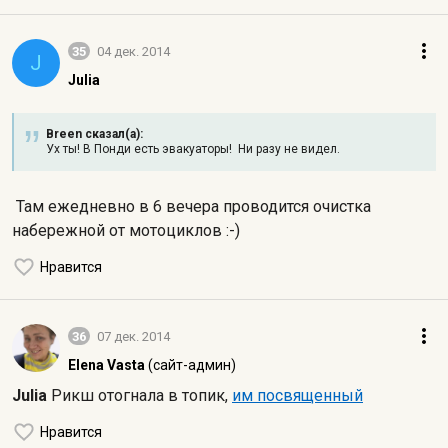
35
04 дек. 2014
J
Julia
Breen сказал(а):
Ух ты! В Понди есть эвакуаторы! Ни разу не видел.
Там ежедневно в 6 вечера проводится очистка
набережной от мотоциклов :-)
Нравится
36
07 дек. 2014
Elena Vasta
(сайт-админ)
Julia
Рикш отогнала в топик,
им посвященный
Нравится