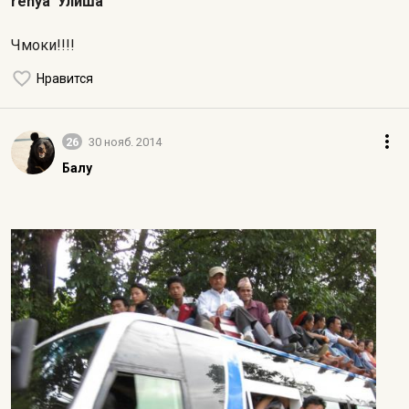
renya
Улиша
Чмоки!!!!
Нравится
26
30 нояб. 2014
Балу