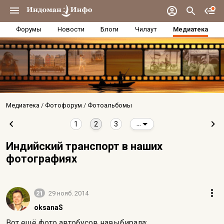
Форумы
Новости
Блоги
Чилаут
Медиатека
Медиатека
Фотофорум
Фотоальбомы
1
2
3
...
Индийский транспорт в наших
фотографиях
21
29 нояб. 2014
oksanaS
Вот ещё фото автобусов навыбирала: