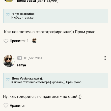
Elena Vasta
(сайт-админ)
renya сказал(а):
И обед - там же.
Как неэстетично сфотографировали)) Прям ужас
Нравится
: 1
31
03 дек. 2014
renya
Elena Vasta сказал(а):
Как неэстетично сфотографировали)) Прям ужас
Ну, как говорится, не нравится - не ешь! :))
Нравится