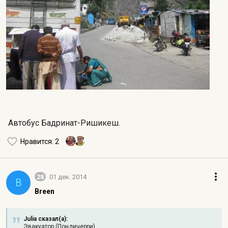
Автобус Бадринат-Ришикеш.
Нравится
: 2
28
01 дек. 2014
B
Breen
Julia сказал(а):
Эвакуатор (Пондичерри)