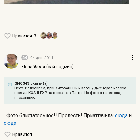
Нравится
: 3
34
04 дек. 2014
Elena Vasta
(сайт-админ)
GNC343 сказал(а):
Несу. Велосипед, принайтованный к вагону дженерал класса
поезда KOSHI EXP на вокзале в Патне. Но фото с телефона,
плохонькое.
Фото блистательное!! Прелесть! Приаттачила:
сюда
и
сюда
Нравится