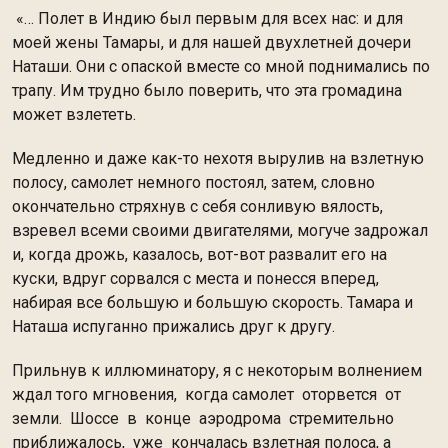
«… Полет в Индию был первым для всех нас: и для
моей жены Тамары, и для нашей двухлетней дочери
Наташи. Они с опаской вместе со мной поднимались по
трапу. Им трудно было поверить, что эта громадина
может взлететь.
Медленно и даже как-то нехотя вырулив на взлетную
полосу, самолет немного постоял, затем, словно
окончательно стряхнув с себя сонливую вялость,
взревел всеми своими двигателями, могуче задрожал
и, когда дрожь, казалось, вот-вот развалит его на
куски, вдруг сорвался с места и понесся вперед,
набирая все большую и большую скорость. Тамара и
Наташа испуганно прижались друг к другу.
Прильнув к иллюминатору, я с некоторым волнением
ждал того мгновения, когда самолет оторвется от
земли. Шоссе в конце аэродрома стремительно
приближалось, уже кончалась взлетная полоса, а