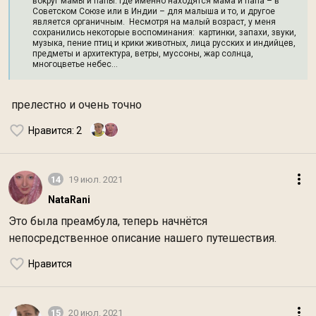
вокруг мамы и папы. Где именно находятся мама и папа – в
Советском Союзе или в Индии – для малыша и то, и другое
является органичным. Несмотря на малый возраст, у меня
сохранились некоторые воспоминания: картинки, запахи, звуки,
музыка, пение птиц и крики животных, лица русских и индийцев,
предметы и архитектура, ветры, муссоны, жар солнца,
многоцветье небес…
прелестно и очень точно
Нравится
: 2
14
19 июл. 2021
NataRani
Это была преамбула, теперь начнётся
непосредственное описание нашего путешествия.
Нравится
15
20 июл. 2021