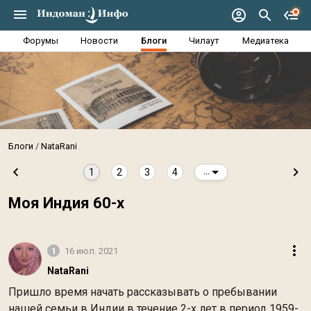
Форумы
Новости
Блоги
Чилаут
Медиатека
Блоги
NataRani
1
2
3
4
...
Моя Индия 60-х
1
16 июл. 2021
NataRani
Пришло время начать рассказывать о пребывании
нашей семьи в Индии в течение 2-х лет в период 1959-