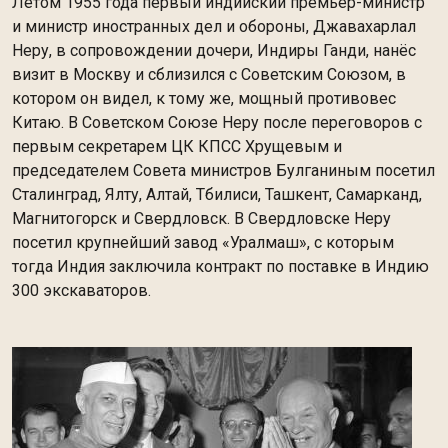
Летом 1955 года первый индийский премьер-министр
и министр иностранных дел и обороны, Джавахарлал
Неру, в сопровождении дочери, Индиры Ганди, нанёс
визит в Москву и сблизился с Советским Союзом, в
котором он видел, к тому же, мощный противовес
Китаю. В Советском Союзе Неру после переговоров с
первым секретарем ЦК КПСС Хрущевым и
председателем Совета министров Булганиным посетил
Сталинград, Ялту, Алтай, Тбилиси, Ташкент, Самарканд,
Магнитогорск и Свердловск. В Свердловске Неру
посетил крупнейший завод «Уралмаш», с которым
тогда Индия заключила контракт по поставке в Индию
300 экскаваторов.