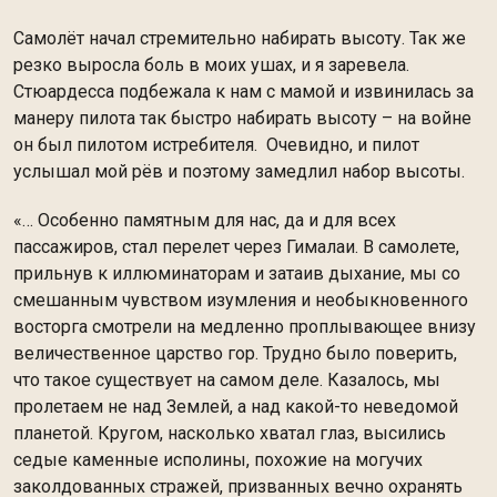
Самолёт начал стремительно набирать высоту. Так же
резко выросла боль в моих ушах, и я заревела.
Стюардесса подбежала к нам с мамой и извинилась за
манеру пилота так быстро набирать высоту – на войне
он был пилотом истребителя. Очевидно, и пилот
услышал мой рёв и поэтому замедлил набор высоты.
«… Особенно памятным для нас, да и для всех
пассажиров, стал перелет через Гималаи. В самолете,
прильнув к иллюминаторам и затаив дыхание, мы со
смешанным чувством изумления и необыкновенного
восторга смотрели на медленно проплывающее внизу
величественное царство гор. Трудно было поверить,
что такое существует на самом деле. Казалось, мы
пролетаем не над Землей, а над какой-то неведомой
планетой. Кругом, насколько хватал глаз, высились
седые каменные исполины, похожие на могучих
заколдованных стражей, призванных вечно охранять