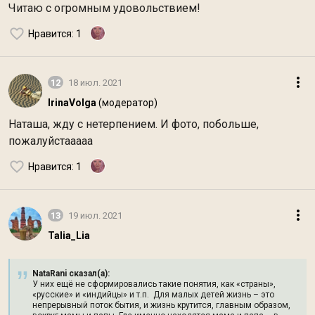
Читаю с огромным удовольствием!
Нравится
: 1
12
18 июл. 2021
IrinaVolga
(модератор)
Наташа, жду с нетерпением. И фото, побольше,
пожалуйстааааа
Нравится
: 1
13
19 июл. 2021
Talia_Lia
NataRani сказал(а):
У них ещё не сформировались такие понятия, как «страны»,
«русские» и «индийцы» и т.п. Для малых детей жизнь – это
непрерывный поток бытия, и жизнь крутится, главным образом,