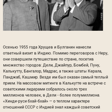
Осенью 1955 года Хрущев и Булганин нанесли
ответный визит в Индию. Помимо переговоров с Неру,
они совершили путешествие по стране, посетив
множество городов: Дели, Джайпур, Бомбей, Пуну,
Калькутту, Бангалор, Мадрас, а также штаты Керала,
Панджаб, Кашмир. Везде им был оказан самый теплый
прием. На массовом митинге в Калькутте на встрече с
советскими лидерами собралось около трех
миллионов человек, в Дели - более полумиллиона.
«Хинди-руси бхай-бхай» — о теплом характере
отношений СССР с Индией знал каждый советский