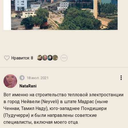
Нравится
: 8
•••
9
18 июл. 2021
NataRani
Вот именно на строительство тепловой электростанции
в город Нейвели (Neyveli) в штате Мадрас (ныне
Ченнаи, Тамил Наду), юго-западнее Пондишери
(Пудучерри) и были направлены советские
специалисты, включая моего отца.