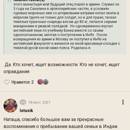
NataRani сказал(а):
этого монастыря мой будущий отец пошёл в армию. Служил он
3 года на Сахалине в артиллерийских частях, в условиях
суровых морозных зим со штормовыми ветрами копал окопы в
мёрзлом грунте не только для солдат, но и для пушек, таскал
тяжёлые пушечные снаряды весом до 80 кг, питался серыми
макаронами и ржавой селёдкой. Но одновременно изучал
английский язык по учебнику Бонка вместе со своим
однополчанином, мечтая о поступлении в ИнЯз. После
возвращения из армии в Москву он поступил в ИнЯз на
английский факультет и женился на юной красавице-соседке с
тяжёлой русой косой ниже пояса. Родилась я.
Да. Кто хочет, ищет возможности. Кто не хочет, ищет
оправдания
Нравится
: 2
11
18 июл. 2021
lotusik
Наташа, спасибо большое вам за прекрасные
воспоминания о пребывании вашей семьи в Индии.