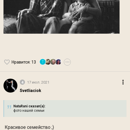
Т
Нравится
: 13
•••
4
17 июл. 2021
Svetliaciok
NataRani сказал(а):
фото нашей семьи
Красивое семейство ;)