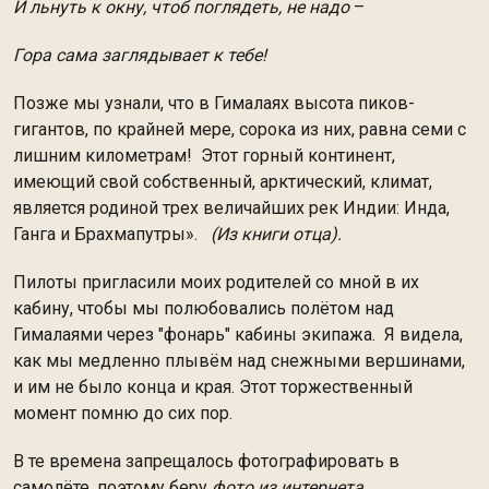
И льнуть к окну, чтоб поглядеть, не надо
–
Гора сама заглядывает к тебе!
Позже мы узнали, что в Гималаях высота пиков-
гигантов, по крайней мере, сорока из них, равна семи с
лишним километрам! Этот горный континент,
имеющий свой собственный, арктический, климат,
является родиной трех величайших рек Индии: Инда,
Ганга и Брахмапутры».
(Из книги отца).
Пилоты пригласили моих родителей со мной в их
кабину, чтобы мы полюбовались полётом над
Гималаями через "фонарь" кабины экипажа. Я видела,
как мы медленно плывём над снежными вершинами,
и им не было конца и края. Этот торжественный
момент помню до сих пор.
В те времена запрещалось фотографировать в
самолёте, поэтому беру
фото из интернета
.