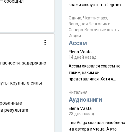
 — сообщил
физуха, долгий спуск, потом
кражи аккаунтов Telegram
подъем по этому же пути.
без пароля и SMS
Вполне можно пропустить.
Прочитайте! У моих двух
Одича, Чхаттисгарх,
Пока
Западная Бенгалия и
знакомых вот так увели
Северо-Восточные штаты
аккаунты
Индии
Ассам
Elena Vasta
14 дней назад
пасности, задержано
Ассам оказался совсем не
таким, каким он
представлялся. Хотя я
рнуты крупные силы
увидела его буквально
краешек, но все же схватила
Читальня
ауру штата, как-то он меня
Аудиокниги
зированные
принял и я его. Пышная
Elena Vasta
в результате
природа, мягкие
23 дня назад
доброжелательные люди,
IrinaVolga сказалa: влюблена
такая как бы переходная
и в автора и чтеца. А кто
ступень между привычной