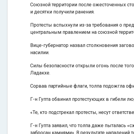
Союзной территории после ожесточенных сто
и десятки получили ранения.
Протесты вспыхнули из-за требования о пре
центральным правлением на союзной террит
Вице-губернатор назвал столкновения загово
насилии.
Силы безопасности открыли огонь после того
Ладакхе.
Сорвав партийные флаги, толпа подожгла оф
Г-н Гупта обвинил протестующих в гибели лю
«Те, кто подстрекал протесты, несут ответст
Г-н Гупта заявил, что толпа даже пыталась 
забросан камнями». В результате нападений 