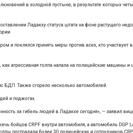
лкновений в холодной пустыне, в результате которых чет
доставлении Ладакху статуса штата на фоне растущего не
ории.
ром и поклялся принять меры против всех, кто участвует 
, как агрессивная толпа напала на полицейские машины и
ис БДП. Также сгорело несколько автомобилей.
дей и поджогах.
венность за гибель людей в Ладакхе сегодня», — заявил виц
«сжечь бойцов CRPF внутри автомобиля, а автомобиль DGP 
толпы пострадали более 30 полицейских и сотрудников CRPF