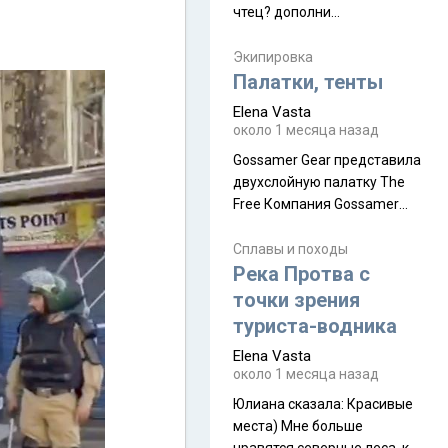
чтец? дополни
нам Индией и остальными
рекомендацию
СВ штатами, которые я тоже
Экипировка
надеюсь увидеть.
Палатки, тенты
Elena Vasta
около 1 месяца назад
Gossamer Gear представила
двухслойную палатку The
Free Компания Gossamer
Gear представила
туристическую палатку The
Сплавы и походы
Free, которая стала первой
Река Протва с
полностью самонесущей
точки зрения
ультралегкой моделью в
туриста-водника
ассортименте
Elena Vasta
производителя. Новинка
около 1 месяца назад
получила двухслойную
конструкцию с отдельным
Юлиана сказалa: Красивые
внешним тентом и сетчатой
места) Мне больше
внутренней палаткой, а ее