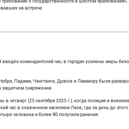
е требование о государственности и Шестом приложении»,
овавших на встрече.
 введён комендантский час; в городах усилены меры безо
, Нубре, Падаме, Чангтанге, Драссе и Ламаюру были разве
 защитном снаряжении.
в четверг (25 сентября 2025 г.), когда полиция и воени
й час в охваченном насилием Лехе, где за день до этого 
ыре человека и более 80 получили ранения.