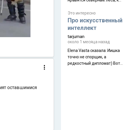
нравятся северные леса, как
масса в базовой
в Новгородчине)) Где флора
комплектации составляет
южной тайги
Это интересно
около 845 г. Палатка весит
Про искусственный
менее
интеллект
tarjuman
около 1 месяца назад
Elena Vasta сказалa: Иишка
точно не спорщик, а
редкостный дипломат) Вот,
точно, надо его в МИДы на
помощь в переговорах
слать))
рмят оставшимися