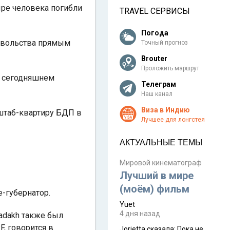
ыре человека погибли
TRAVEL СЕРВИСЫ
Погода
довольства прямым
Точный прогноз
Brouter
Проложить маршрут
в сегодняшнем
Телеграм
Наш канал
Виза в Индию
 штаб-квартиру БДП в
Лучшее для лонгстея
АКТУАЛЬНЫЕ ТЕМЫ
Мировой кинематограф
Лучший в мире
(моём) фильм
е-губернатор.
Yuet
4 дня назад
Ladakh также был
, говорится в
Jorjetta сказалa: Пока не