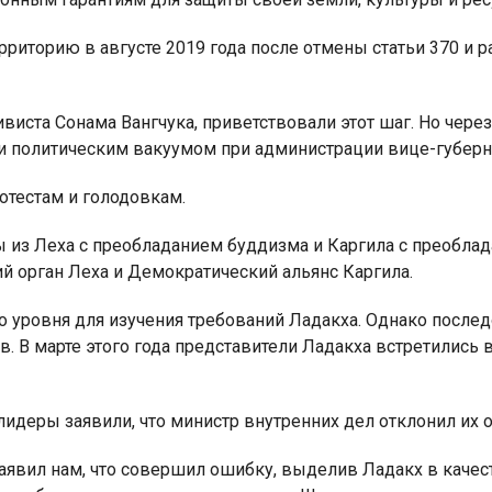
риторию в августе 2019 года после отмены статьи 370 и 
виста Сонама Вангчука, приветствовали этот шаг. Но через
ли политическим вакуумом при администрации вице-губерн
отестам и голодовкам.
 из Леха с преобладанием буддизма и Каргила с преобла
 орган Леха и Демократический альянс Каргила.
го уровня для изучения требований Ладакха. Однако посл
в. В марте этого года представители Ладакха встретились 
идеры заявили, что министр внутренних дел отклонил их 
заявил нам, что совершил ошибку, выделив Ладакх в качес