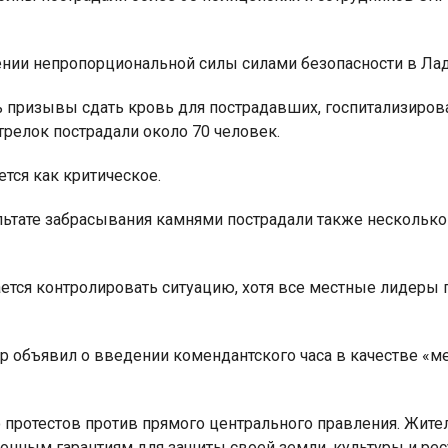
нии непропорциональной силы силами безопасности в Лад
 призывы сдать кровь для пострадавших, госпитализиров
трелок пострадали около 70 человек.
тся как критическое.
ьтате забрасывания камнями пострадали также несколько
ается контролировать ситуацию, хотя все местные лидеры
р объявил о введении комендантского часа в качестве «м
ло протестов против прямого центрального правления. Жит
онным гарантиям для защиты своей земли, культуры и рес