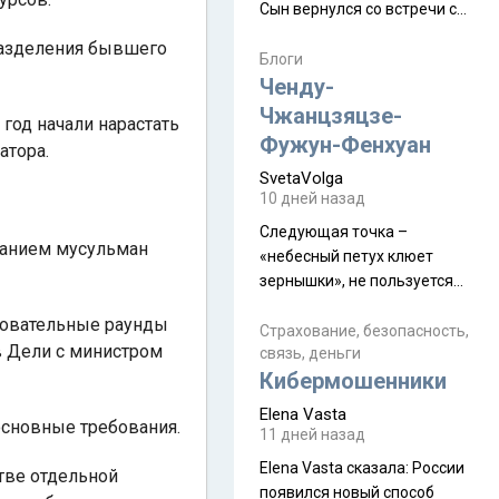
Сын вернулся со встречи с
армейскими друзьями (год
разделения бывшего
уже, как демобилизовались,
Блоги
а продолжают встречаться
Ченду-
почти каждую неделю) и с
Чжанцзяцзе-
 год начали нарастать
порога сообщил: "Эйтан
Фужун-Фенхуан
атора.
разводится!" Эйтан -
SvetaVolga
мальчик из религиозной
10 дней назад
семьи, из тех, кого называют
"вязаные кипы". С 2022-го
Следующая точка –
данием мусульман
«небесный петух клюет
зернышки», не пользуется
спросом и вполне
едовательные раунды
заслужено, и чтобы попасть
Страхование, безопасность,
в Дели с министром
связь, деньги
на начало тропы показали
Кибермошенники
водителю карту, иначе
автобус не остановится.
Elena Vasta
основные требования.
Пошли туда, потому что я
11 дней назад
начиталась восторженных
Elena Vasta сказалa: России
тве отдельной
отзывов. По мне – сплошная
появился новый способ