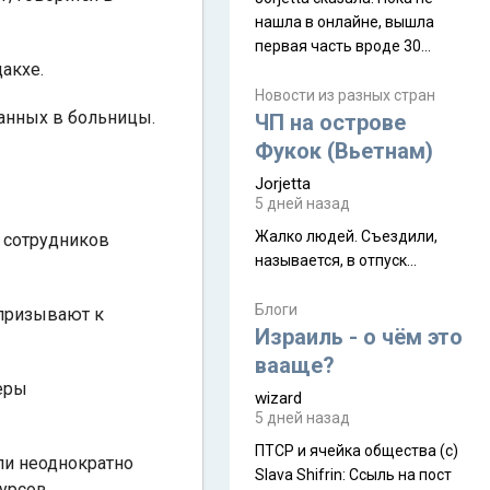
нашла в онлайне, вышла
первая часть вроде 30
акхе.
июля. Премьера будет на
Дивали 8 ноября.
Новости из разных стран
анных в больницы.
ЧП на острове
Фукок (Вьетнам)
Jorjetta
5 дней назад
Жалко людей. Съездили,
 сотрудников
называется, в отпуск...
Блоги
 призывают к
Израиль - о чём это
вааще?
еры
wizard
5 дней назад
ПТСР и ячейка общества (с)
ели неоднократно
Slava Shifrin: Ссыль на пост
урсов.