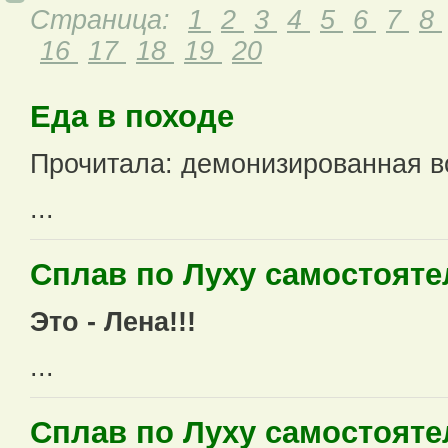
Страница:
1
2
3
4
5
6
7
8
16
17
18
19
20
Еда в походе
Прочитала: демонизированная вод
...
Сплав по Луху самостоят
Это - Лена!!!
...
Сплав по Луху самостоят