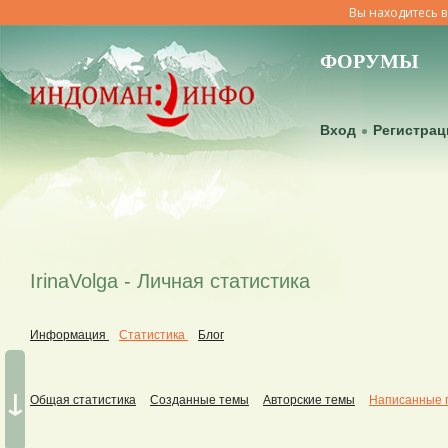
Вы находитесь в
ФОРУМЫ
Вход
Регистрац
IrinaVolga - Личная статистика
Информация
Статистика
Блог
↓
Общая статистика
Созданные темы
Авторские темы
Написанные 