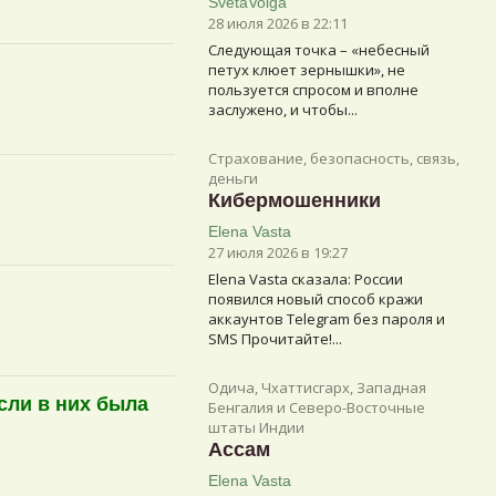
SvetaVolga
28 июля 2026 в 22:11
Следующая точка – «небесный
петух клюет зернышки», не
пользуется спросом и вполне
заслужено, и чтобы...
Страхование, безопасность, связь,
деньги
Кибермошенники
Elena Vasta
27 июля 2026 в 19:27
Elena Vasta сказалa: России
появился новый способ кражи
аккаунтов Telegram без пароля и
SMS Прочитайте!...
Одича, Чхаттисгарх, Западная
сли в них была
Бенгалия и Северо-Восточные
штаты Индии
Ассам
Elena Vasta