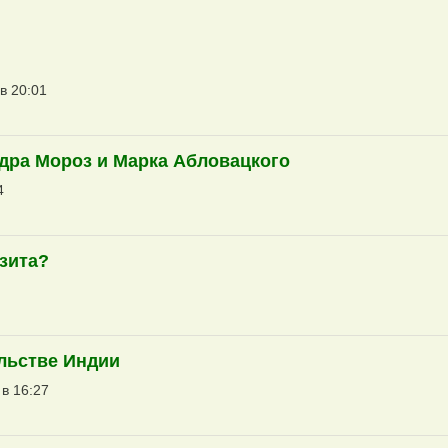
в 20:01
дра Мороз и Марка Абловацкого
4
зита?
ельстве Индии
 в 16:27