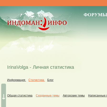
ФОРУМ
IrinaVolga - Личная статистика
Информация
Статистика
Блог
↓
Общая статистика
Созданные темы
Авторские темы
Написанные 