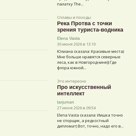
палатку The...
Сплавы и походы
Река Протва с точки
зрения туриста-водника
Elena Vasta
30 июня 2026 в 13:10
Юлиана сказалa: Красивые места)
Мне больше нравятся северные
леса, как в Новгородчине)) Где
флора южной...
Это интересно
Про искусственный
интеллект
tarjuman
27 июня 2026 в 09:54
Elena Vasta сказалa: Иишка точно
не спорщик, а редкостный
дипломат) Вот, точно, надо его в...