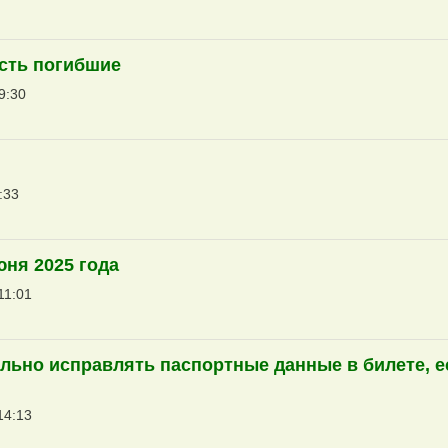
есть погибшие
9:30
:33
юня 2025 года
11:01
ьно исправлять паспортные данные в билете, е
14:13