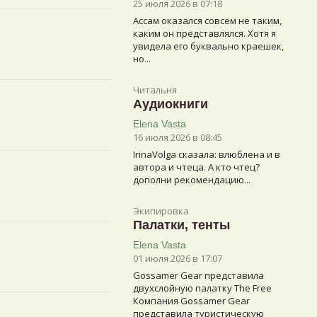
25 июля 2026 в 07:18
Ассам оказался совсем не таким,
каким он представлялся. Хотя я
увидела его буквально краешек,
но...
Читальня
Аудиокниги
Elena Vasta
16 июля 2026 в 08:45
IrinaVolga сказалa: влюблена и в
автора и чтеца. А кто чтец?
дополни рекомендацию...
Экипировка
Палатки, тенты
Elena Vasta
01 июля 2026 в 17:07
Gossamer Gear представила
двухслойную палатку The Free
Компания Gossamer Gear
представила туристическую