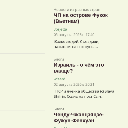
Новости из разных стран
ЧП на острове Фукок
(Вьетнам)
Jorjetta
03 августа 2026 в 17:40
Жалко людей. Съездили,
называется, в отпуск......
Блоги
Израиль - о чём это
вааще?
wizard
02 августа 2026 в 20:21
ПТСР и ячейка общества (с) Slava
Shifrin: Ссыль на пост Сын...
Блоги
Ченду-Чжанцзяцзе-
Фужун-Фенхуан