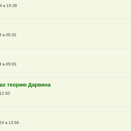
4 в 19:38
4 в 05:02
4 в 09:05
лах теорию Дарвина
 12:50
24 в 13:56