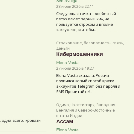
SvetaVolga
28 июля 2026 в 22:11
Следующая точка – «небесный
петух клюет зернышки», не
пользуется спросом и вполне
заслужено, и чтобы...
Страхование, безопасность, связь,
деньги
Кибермошенники
Elena Vasta
27 июля 2026 в 19:27
Elena Vasta сказалa: России
появился новый способ кражи
аккаунтов Telegram без пароля и
SMS Прочитайте!...
Одича, Чхаттисгарх, Западная
Бенгалия и Северо-Восточные
штаты Индии
 одна всего, кровати
Ассам
Elena Vasta