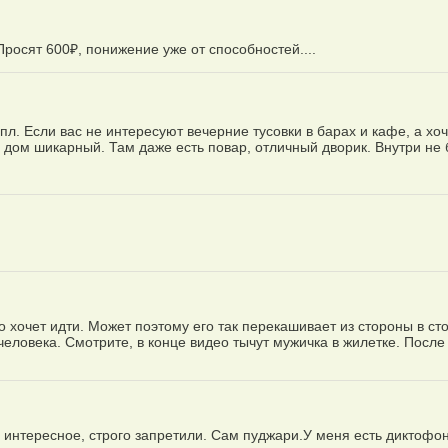
Просят 600₽, понижение уже от способностей....
пл. Если вас не интересуют вечерние тусовки в барах и кафе, а хо
н дом шикарный. Там даже есть повар, отличный дворик. Внутри не 
но хочет идти. Может поэтому его так перекашивает из стороны в сто
 человека. Смотрите, в конце видео тычут мужичка в жилетке. После
е интересное, строго запретили. Сам пуджари.У меня есть диктофон