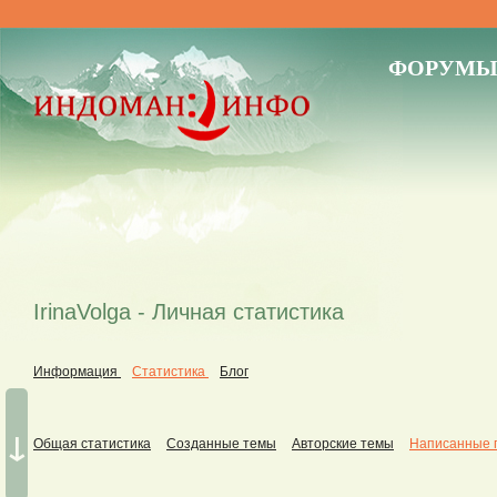
ФОРУМ
IrinaVolga - Личная статистика
Информация
Статистика
Блог
↓
Общая статистика
Созданные темы
Авторские темы
Написанные 