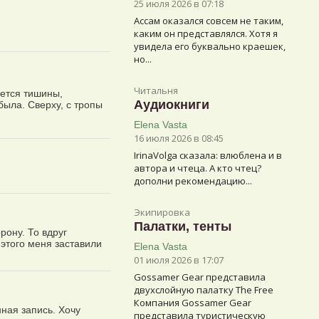
25 июля 2026 в 07:18
Ассам оказался совсем не таким,
каким он представлялся. Хотя я
увидела его буквально краешек,
но...
Читальня
чется тишины,
Аудиокниги
была. Сверху, с тропы
Elena Vasta
16 июля 2026 в 08:45
IrinaVolga сказалa: влюблена и в
автора и чтеца. А кто чтец?
дополни рекомендацию...
Экипировка
Палатки, тенты
рону. То вдруг
 этого меня заставили
Elena Vasta
01 июля 2026 в 17:07
Gossamer Gear представила
двухслойную палатку The Free
Компания Gossamer Gear
ная запись. Хочу
представила туристическую