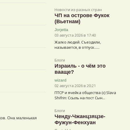
Новости из разных стран
ЧП на острове Фукок
(Вьетнам)
Jorjetta
03 августа 2026 в 17:40
Жалко людей. Съездили,
называется, в отпуск......
Блоги
Израиль - о чём это
вааще?
wizard
02 августа 2026 в 20:21
ПТСР и ячейка общества (с) Slava
Shifrin: Ссыль на пост Сын...
Блоги
Ченду-Чжанцзяцзе-
ков. Она маленькая
Фужун-Фенхуан