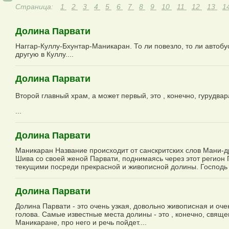
Страница:
1
2
3
4
5
6
7
8
9
10
11
12
13
1
Долина Парвати
Наггар-Куллу-Бхунтар-Маникаран. То ли повезло, то ли автобу
другую в Куллу....
Долина Парвати
Второй главный храм, а может первый, это , конечно, гурудвар
...
Долина Парвати
Маникаран Название происходит от санскритских слов Мани-д
Шива со своей женой Парвати, поднимаясь через этот регион 
текущими посреди прекрасной и живописной долины. Господь 
Долина Парвати
Долина Парвати - это очень узкая, довольно живописная и оч
голова. Самые известные места долины - это , конечно, свящ
Маникаране, про него и речь пойдет....