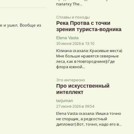
палатку The...
Сплавы и походы
Река Протва с точки
де и ушел. Вообще из
зрения туриста-водника
Elena Vasta
30 июня 2026 в 13:10
Юлиана сказалa: Красивые места)
Мне больше нравятся северные
леса, как в Новгородчине)) Где
флора южной...
Это интересно
Про искусственный
интеллект
tarjuman
27 июня 2026 в 09:54
Elena Vasta сказалa: Иишка точно
не спорщик, а редкостный
дипломат) Вот, точно, надо его в...