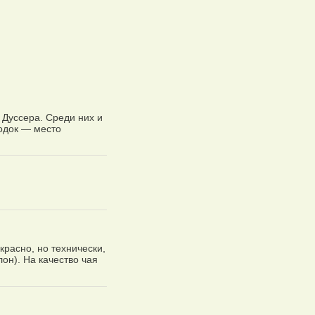
 Дуссера. Среди них и
одок — место
красно, но технически,
он). На качество чая