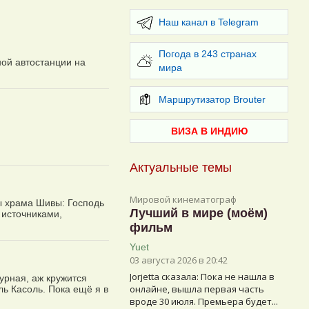
Наш канал в Telegram
Погода в 243 странах
ной автостанции на
мира
Маршрутизатор Brouter
ВИЗА В ИНДИЮ
Актуальные темы
Мировой кинематограф
ы храма Шивы: Господь
Лучший в мире (моём)
 источниками,
фильм
Yuet
03 августа 2026 в 20:42
Jorjetta сказалa: Пока не нашла в
урная, аж кружится
онлайне, вышла первая часть
ль Касоль. Пока ещё я в
вроде 30 июля. Премьера будет...