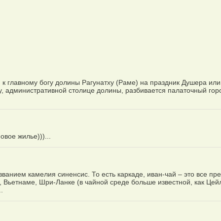
ти к главному богу долины Рагунатху (Раме) на праздник Душера или
у, административной столице долины, разбивается палаточный гор
вое жилье)))...
ванием камелия синенсис. То есть каркаде, иван-чай – это все пре
, Вьетнаме, Шри-Ланке (в чайной среде больше известной, как Цейл
.