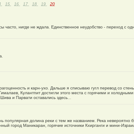
4
15
16
17
18
19
20
сы часто, нигде не ждала. Единственное неудобство - переход с од
а.
рагоценность и карн-ухо. Дальше я списываю гугл перевод со стен
Гималаев, Кулантпит достигли этого места с горячими и холодными
Шива и Парвати оставались здесь...
ень популярная долина реки с тем же названием. Река невероятно б
енный город Маникаран, горячие источники Кхирганги и мини-Израи