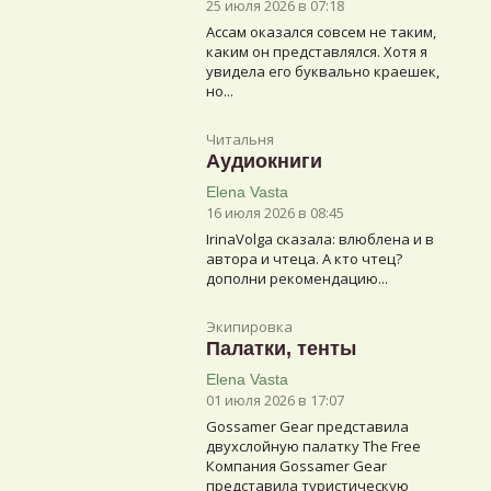
25 июля 2026 в 07:18
Ассам оказался совсем не таким,
каким он представлялся. Хотя я
увидела его буквально краешек,
но...
Читальня
Аудиокниги
Elena Vasta
16 июля 2026 в 08:45
IrinaVolga сказалa: влюблена и в
автора и чтеца. А кто чтец?
дополни рекомендацию...
Экипировка
Палатки, тенты
Elena Vasta
01 июля 2026 в 17:07
Gossamer Gear представила
двухслойную палатку The Free
Компания Gossamer Gear
представила туристическую