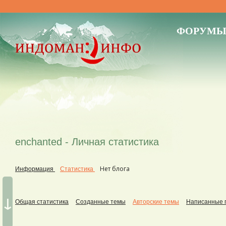
ФОРУМ
enchanted - Личная статистика
Нет блога
Информация
Статистика
↓
Общая статистика
Созданные темы
Авторские темы
Написанные 