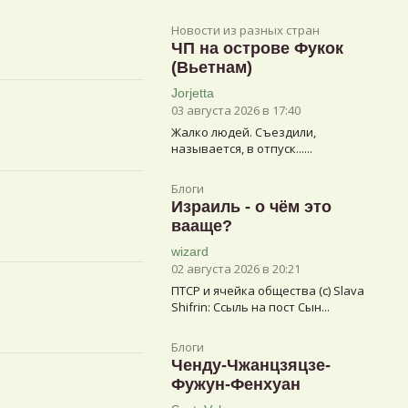
Новости из разных стран
ЧП на острове Фукок
(Вьетнам)
Jorjetta
03 августа 2026 в 17:40
Жалко людей. Съездили,
называется, в отпуск......
Блоги
Израиль - о чём это
вааще?
wizard
02 августа 2026 в 20:21
ПТСР и ячейка общества (с) Slava
Shifrin: Ссыль на пост Сын...
Блоги
Ченду-Чжанцзяцзе-
Фужун-Фенхуан