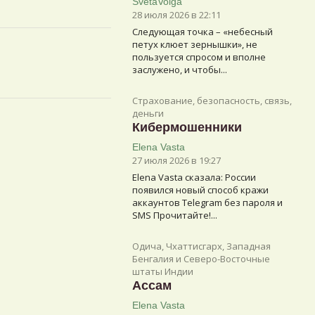
SvetaVolga
28 июля 2026 в 22:11
Следующая точка – «небесный
петух клюет зернышки», не
пользуется спросом и вполне
заслужено, и чтобы...
Страхование, безопасность, связь,
деньги
Кибермошенники
Elena Vasta
27 июля 2026 в 19:27
Elena Vasta сказалa: России
появился новый способ кражи
аккаунтов Telegram без пароля и
SMS Прочитайте!...
Одича, Чхаттисгарх, Западная
Бенгалия и Северо-Восточные
штаты Индии
Ассам
Elena Vasta