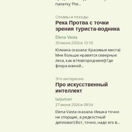
палатку The...
Сплавы и походы
Река Протва с точки
зрения туриста-водника
Elena Vasta
30 июня 2026 в 13:10
Юлиана сказалa: Красивые места)
Мне больше нравятся северные
леса, как в Новгородчине)) Где
флора южной...
Это интересно
Про искусственный
интеллект
tarjuman
27 июня 2026 в 09:54
Elena Vasta сказалa: Иишка точно
не спорщик, а редкостный
дипломат) Вот, точно, надо его в...