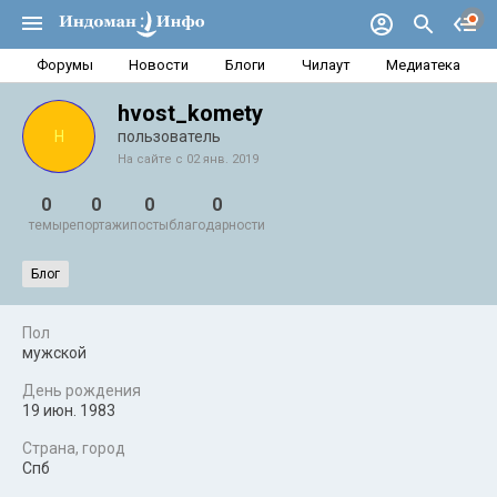
Форумы
Новости
Блоги
Чилаут
Медиатека
hvost_komety
H
пользователь
На сайте с 02 янв. 2019
0
0
0
0
темы
репортажи
посты
благодарности
Блог
Пол
мужской
День рождения
19 июн. 1983
Страна, город
Спб