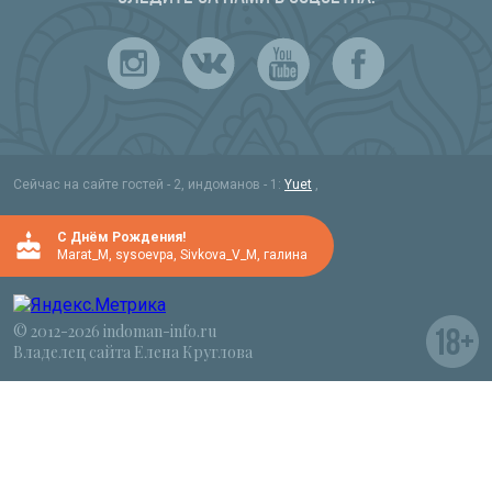
Сейчас на сайте гостей - 2, индоманов - 1
:
Yuet
,
C Днём Рождения!
Marat_M
,
sysoevpa
,
Sivkova_V_M
,
галина
© 2012-2026 indoman-info.ru
Владелец сайта Елена Круглова