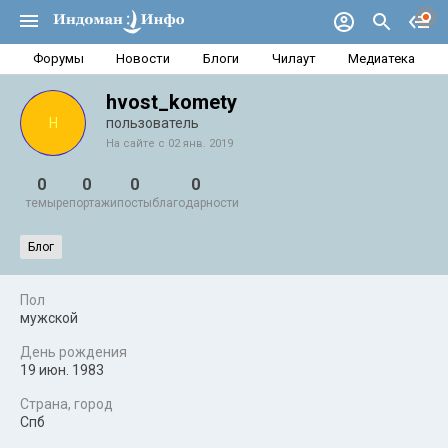
Форумы
Новости
Блоги
Чилаут
Медиатека
hvost_komety
H
пользователь
На сайте с 02 янв. 2019
0
0
0
0
темы
репортажи
посты
благодарности
Блог
Пол
мужской
День рождения
19 июн. 1983
Страна, город
Спб