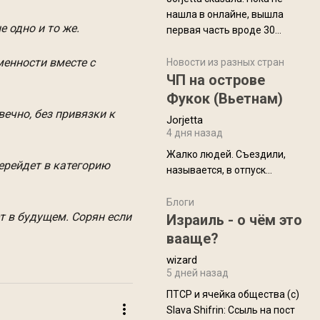
нашла в онлайне, вышла
 одно и то же.
первая часть вроде 30
июля. Премьера будет на
енности вместе с
Дивали 8 ноября.
Новости из разных стран
ЧП на острове
Фукок (Вьетнам)
вечно, без привязки к
Jorjetta
4 дня назад
Жалко людей. Съездили,
перейдет в категорию
называется, в отпуск...
Блоги
ет в будущем. Сорян если
Израиль - о чём это
вааще?
wizard
5 дней назад
ПТСР и ячейка общества (с)
Slava Shifrin: Ссыль на пост