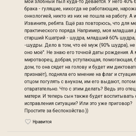
мой злобный пыл куда-то девается. У него 40% 
брака - гулящие, никогда не работающие, нарожа
онкологией, никто из них не пошла на работу. А
Извините, ребята. Ещё раз повторюсь, что для м
практического поряда. Например, моя младшая д
старший Кшатрий - шудра, младший 60% шудра, 
-шудры. Дело в том, что её муж (90% шудра), не
оно моё". Не знаю его точной даты рождения. А 
миротворец, добрая, уступающая, помогающая, бе
дом, то она сядет на голову и будет им диктоват
признаёт), подняла его мнение на флаг и стуаци
отцом погулять с внуком, им его выдают, потом 
отвратательно. Что с этим делать? Ведь это оте
матери. И теперь сын также будет воспитывать
исправления ситуации? Или это уже приговор?
Простите за беспокойство.))
Нравится