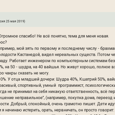
ия 25 мая 2019)
Огромное спасибо! Не всё понятно, тема для меня новая.
рос?
имер, мой зять по первому и последнему числу - брахман, 
лодости Кастанедой, видел нереальных существ. Потом чег
наду. Работает инженером по компьютерным системам без
0%, на 50 - шудра, на 40 вайшья. Но живут хорошо, полное
о чакры сказать не могу.
о 10%. У отца младшей дочери: Шудра 40%, Кшатрий 50%, в
красивый, спортивный, умный программист, психологически
да не принимал на себя никакую ответственность, всё пе
шение неправильное", (например, покупка дома, переезд и 
сти. Добрый, спокойный, очень грамотно пишет. Дети идут
 начинаю истерить, орать, нервничать, он просто говорит: 