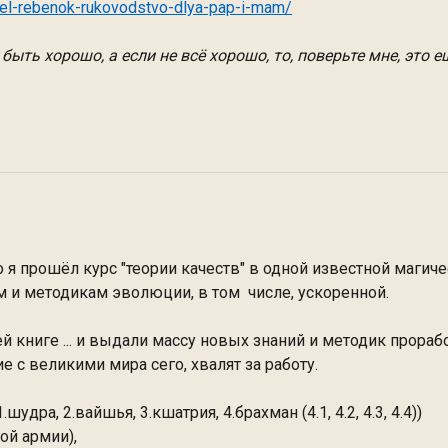
olel-rebenok-rukovodstvo-dlya-pap-i-mam/
быть хорошо, а если не всё хорошо, то, поверьте мне, это е
о я прошёл курс "теории качеств" в одной известной магич
ам и методикам эволюции, в том числе, ускоренной.
 книге ... и выдали массу новых знаний и методик проработ
 с великими мира сего, хвалят за работу.
ра, 2.вайшья, 3.кшатрия, 4.брахман (4.1, 4.2, 4.3, 4.4))
ой армии),