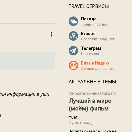
TRAVEL СЕРВИСЫ
Погода
Точный прогноз
Brouter
Проложить маршрут
Телеграм
Наш канал
Виза в Индию
Лучшее для лонгстея
АКТУАЛЬНЫЕ ТЕМЫ
Мировой кинематограф
ции информации в уши
Лучший в мире
(моём) фильм
)
Yuet
4 дня назад
Jorjetta сказалa: Пока не