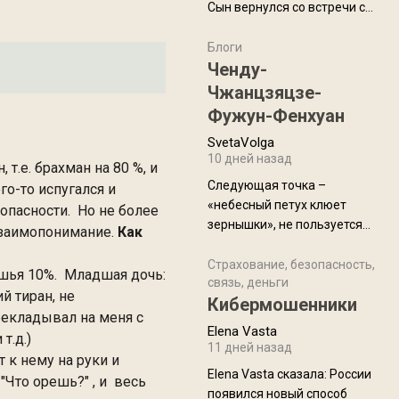
Сын вернулся со встречи с
армейскими друзьями (год
уже, как демобилизовались,
Блоги
а продолжают встречаться
Ченду-
почти каждую неделю) и с
Чжанцзяцзе-
порога сообщил: "Эйтан
Фужун-Фенхуан
разводится!" Эйтан -
SvetaVolga
мальчик из религиозной
10 дней назад
семьи, из тех, кого называют
т.е. брахман на 80 %, и
"вязаные кипы". С 2022-го
Следующая точка –
о-то испугался и
«небесный петух клюет
опасности. Но не более
зернышки», не пользуется
 взаимопонимание.
Как
спросом и вполне
заслужено, и чтобы попасть
Страхование, безопасность,
айшья 10%. Младшая дочь:
связь, деньги
на начало тропы показали
й тиран, не
Кибермошенники
водителю карту, иначе
рекладывал на меня с
автобус не остановится.
Elena Vasta
т.д.)
Пошли туда, потому что я
11 дней назад
 к нему на руки и
начиталась восторженных
Elena Vasta сказалa: России
"Что орешь?" , и весь
отзывов. По мне – сплошная
появился новый способ