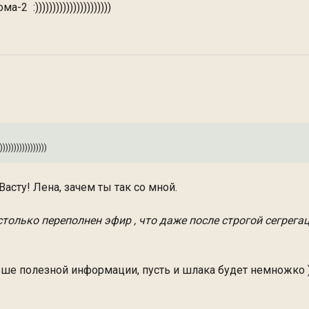
 :))))))))))))))))))))))
)))))))))))))
асту! Лена, зачем ты так со мной.
олько переполнен эфир , что даже после строгой сегрега
ьше полезной информации, пусть и шлака будет немножко 