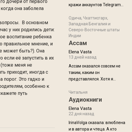
физуха, долгий спуск, потом
го дочери от первого
кражи аккаунтов Telegram
подъем по этому же пути.
 когда она заболела
без пароля и SMS
Вполне можно пропустить.
Прочитайте! У моих двух
Одича, Чхаттисгарх,
Пока
ь вопросы. В основном
Западная Бенгалия и
знакомых вот так увели
ас у них родились дети:
Северо-Восточные штаты
аккаунты
Индии
ное воспитание ребенка
Ассам
но правильное мнение, и
ое может быть?). Она
Elena Vasta
13 дней назад
о если её запустить в их
ь (тоже меня не
Ассам оказался совсем не
ть приходит, иногда с
таким, каким он
 порог. Это гадко и
представлялся. Хотя я
увидела его буквально
родителям, особенно к
краешек, но все же схватила
Читальня
скажете путь
ауру штата, как-то он меня
Аудиокниги
принял и я его. Пышная
Elena Vasta
природа, мягкие
22 дня назад
доброжелательные люди,
IrinaVolga сказалa: влюблена
такая как бы переходная
и в автора и чтеца. А кто
ступень между привычной