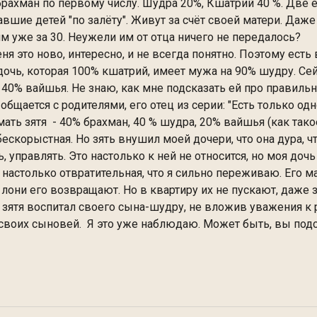
брахман по первому числу. Шудра 20%, Кшатрий 40 %. Две е
вшие детей "по залёту". Живут за счёт своей матери. Даже
 им уже за 30. Неужели им от отца ничего не передалось?
еня это ново, интересно, и не всегда понятно. Поэтому ест
очь, которая 100% кшатрий, имеет мужа на 90% шудру. Сейч
40% вайшья. Не знаю, как мне подсказать ей про правиль
 общается с родителями, его отец из серии: "Есть только од
мать зятя - 40% брахман, 40 % шудра, 20% вайшья (как так
скорыстная. Но зять внушил моей дочери, что она дура, чт
ь, управлять. Это настолько к ней не относится, но моя доч
я настолько отвратительная, что я сильно переживаю. Его ма
лони его возвращают. Но в квартиру их не пускают, даже за
ц зятя воспитал своего сына-шудру, не вложив уважения к 
 своих сыновей. Я это уже наблюдаю. Может быть, вы под