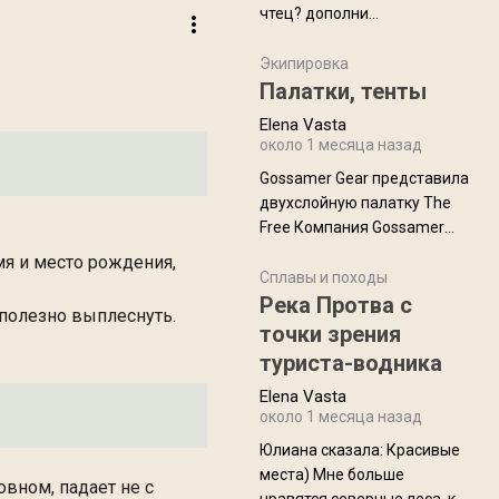
чтец? дополни
нам Индией и остальными
рекомендацию
СВ штатами, которые я тоже
Экипировка
надеюсь увидеть.
Палатки, тенты
Elena Vasta
около 1 месяца назад
Gossamer Gear представила
двухслойную палатку The
Free Компания Gossamer
Gear представила
мя и место рождения,
туристическую палатку The
Сплавы и походы
Free, которая стала первой
Река Протва с
 полезно выплеснуть.
полностью самонесущей
точки зрения
ультралегкой моделью в
туриста-водника
ассортименте
Elena Vasta
производителя. Новинка
около 1 месяца назад
получила двухслойную
конструкцию с отдельным
Юлиана сказалa: Красивые
внешним тентом и сетчатой
места) Мне больше
овном, падает не с
внутренней палаткой, а ее