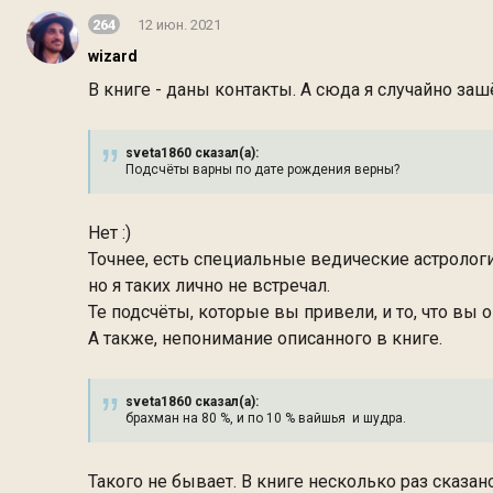
264
12 июн. 2021
wizard
В книге - даны контакты. А сюда я случайно зашё
sveta1860 сказал(а):
Подсчёты варны по дате рождения верны?
Нет :)
Точнее, есть специальные ведические астрологи
но я таких лично не встречал.
Те подсчёты, которые вы привели, и то, что вы
А также, непонимание описанного в книге.
sveta1860 сказал(а):
брахман на 80 %, и по 10 % вайшья и шудра.
Такого не бывает. В книге несколько раз сказано