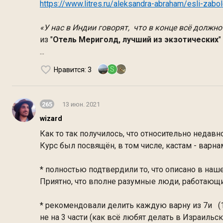
https://www.litres.ru/aleksandra-abraham/esli-zab
«
У нас в Индии говорят, что в конце всё должно 
из "
Отель Мериголд, лучший из экзотических
"
...
S
Нравится
: 3
265
13 июн. 2021
wizard
Как то так получилось, что относительно недавн
Курс был посвящён, в том числе, кастам - варн
* полностью подтвердили то, что описано в нашей
Приятно, что вполне разумные люди, работающие
* рекомендовали делить каждую варну из 7и (1.шуд
не на 3 части (как всё любят делать в Израильск