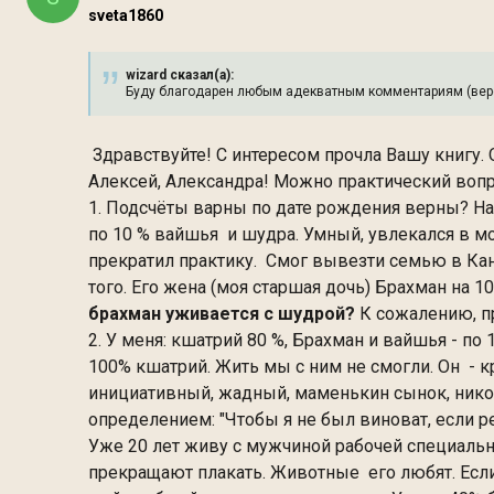
sveta1860
wizard сказал(а):
Буду благодарен любым адекватным комментариям (верс
Здравствуйте! С интересом прочла Вашу книгу. 
Алексей, Александра! Можно практический воп
1. Подсчёты варны по дате рождения верны? Напр
по 10 % вайшья и шудра. Умный, увлекался в мо
прекратил практику. Смог вывезти семью в Ка
того. Его жена (моя старшая дочь) Брахман на 1
брахман уживается с шудрой?
К сожалению, пр
2. У меня: кшатрий 80 %, Брахман и вайшья - п
100% кшатрий. Жить мы с ним не смогли. Он - 
инициативный, жадный, маменькин сынок, никог
определением: "Чтобы я не был виноват, если ре
Уже 20 лет живу с мужчиной рабочей специально
прекращают плакать. Животные его любят. Если я