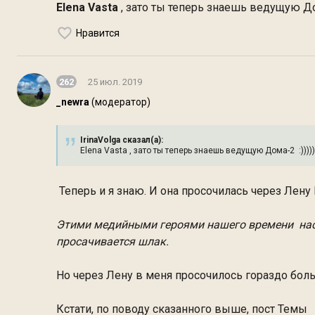
Elena Vasta
, зато ты теперь знаешь ведущую Дома-2
Нравится
262
25 июл. 2019
_newra
(модератор)
IrinaVolga сказал(а):
Elena Vasta , зато ты теперь знаешь ведущую Дома-2 :)))))))))
Теперь и я знаю. И она просочилась через Лену В
Этими медийными героями нашего времени наст
просачивается шлак.
Но через Лену в меня просочилось гораздо бол
Кстати, по поводу сказанного выше, пост Темы