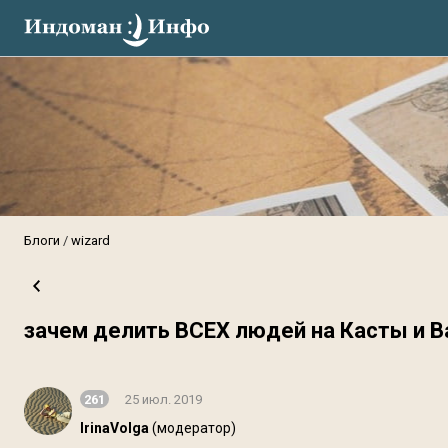
Блоги
wizard
зачем делить ВСЕХ людей на Касты и В
261
25 июл. 2019
IrinaVolga
(модератор)