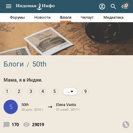
Форумы
Новости
Блоги
Чилаут
Медиатека
Блоги
50th
Мама, я в Индии.
1
2
3
4
5
9
...
50th
Elena Vasta
5
30 дек. 2016 г.
01 нояб. 2017 г.
170
29019