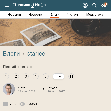
Форумы
Новости
Блоги
Чилаут
Медиатека
Блоги
staricc
Пеший тренинг
1
2
3
4
5
11
...
staricc
tan_ka
19 июл. 2015 г.
10 июл. 2017 г.
215
39960