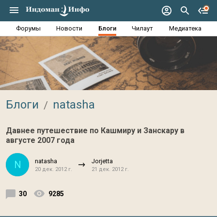
Форумы
Новости
Блоги
Чилаут
Медиатека
Блоги
natasha
Давнее путешествие по Кашмиру и Занскару в
августе 2007 года
natasha
Jorjetta
N
20 дек. 2012 г.
21 дек. 2012 г.
30
9285