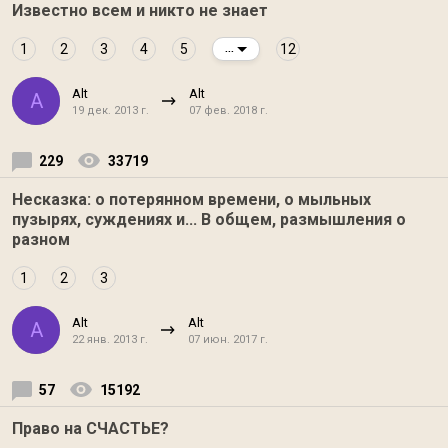
Известно всем и никто не знает
1
2
3
4
5
12
...
Alt
Alt
A
19 дек. 2013 г.
07 фев. 2018 г.
229
33719
Несказка: о потерянном времени, о мыльных
пузырях, суждениях и... В общем, размышления о
разном
1
2
3
Alt
Alt
A
22 янв. 2013 г.
07 июн. 2017 г.
57
15192
Право на СЧАСТЬЕ?