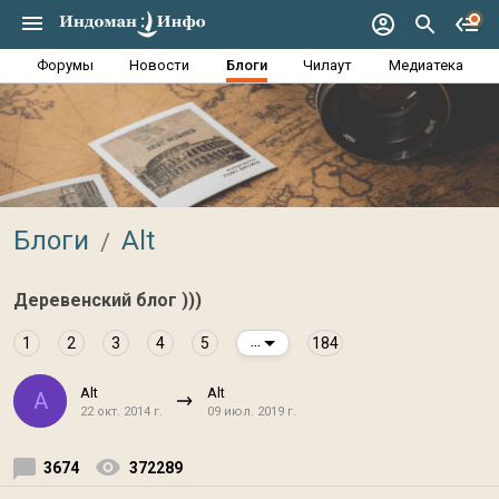
Форумы
Новости
Блоги
Чилаут
Медиатека
Блоги
Alt
Деревенский блог )))
1
2
3
4
5
184
...
Alt
Alt
A
22 окт. 2014 г.
09 июл. 2019 г.
3674
372289