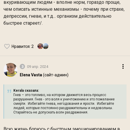
вкуривающим людям - вполне норм, гораздо проще,
чем описать истинные механизмы - почему при страхе,
депрессии, гневе, и т.д... организм действительно
быстрее стареет/.
Нравится
: 2
3
09 апр. 2024
Elena Vasta
(сайт-админ)
Kerala сказалa:
Гнев – это топливо, на котором движется весь процесс
разрушения. Гнев - это воля к уничтожению и это пожелание
смерти. Избегайте гнева, негодования и ярости. Избегайте
людей, которые постоянно раздражительны и недовольны.
Старайтесь не допускать волн раздражения.
Всю жизнь борюсь с быстрым эмоционированием в