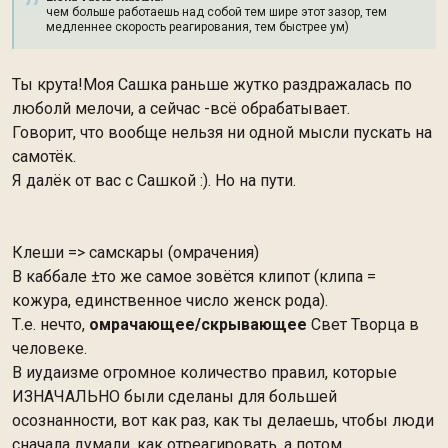
чем больше работаешь над собой тем шире этот зазор, тем
медленнее скорость реагирования, тем быстрее ум)
Ты крута!Моя Сашка раньше жутко раздражалась по
люболй мелочи, а сейчас -всё обрабатывает.
Говорит, что вообще нельзя ни одной мысли пускать на
самотёк.
Я далёк от вас с Сашкой :). Но на пути.
Клеши => самскары (омрачения)
В каббале ±то же самое зовётся клипот (клипа =
кожура, единственное число женск рода).
Т.е. нечто,
омрачающее/скрывающее
Свет Творца в
человеке.
В иудаизме огромное количество правил, которые
ИЗНАЧАЛЬНО были сделаны для большей
осознанности, вот как раз, как ты делаешь, чтобы люди
сначала думали, как отреагировать, а потом