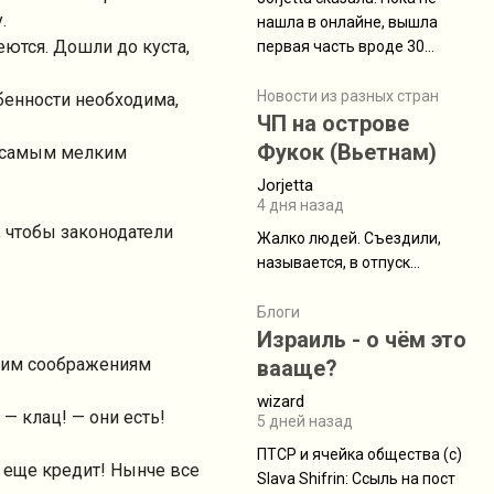
.
нашла в онлайне, вышла
еются. Дошли до куста,
первая часть вроде 30
июля. Премьера будет на
Дивали 8 ноября.
Новости из разных стран
бенности необходима,
ЧП на острове
Фукок (Вьетнам)
ь самым мелким
Jorjetta
4 дня назад
, чтобы законодатели
Жалко людей. Съездили,
называется, в отпуск...
Блоги
Израиль - о чём это
яким соображениям
вааще?
wizard
 — клац! — они есть!
5 дней назад
ПТСР и ячейка общества (с)
— еще кредит! Нынче все
Slava Shifrin: Ссыль на пост