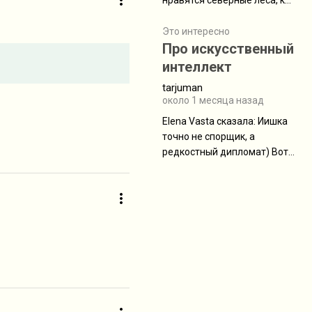
нравятся северные леса, как
масса в базовой
в Новгородчине)) Где флора
комплектации составляет
южной тайги
Это интересно
около 845 г. Палатка весит
Про искусственный
менее
интеллект
tarjuman
около 1 месяца назад
Elena Vasta сказалa: Иишка
точно не спорщик, а
редкостный дипломат) Вот,
точно, надо его в МИДы на
помощь в переговорах
слать))