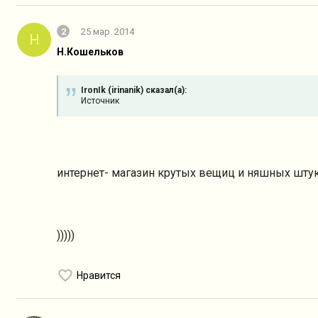
2
25 мар. 2014
Н
Н.Кошельков
IronIk (irinanik) сказал(а):
Источник
интернет- магазин крутых вещиц и няшных шту
)))))
Нравится