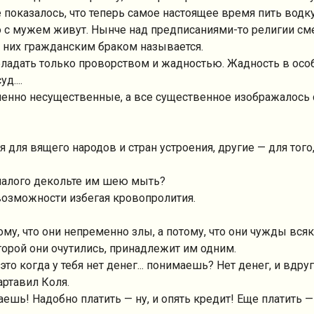
 показалось, что теперь самое настоящее время пить водку
о с мужем живут. Нынче над предписаниями-то религии см
у них гражданским браком называется.
обладать только проворством и жадностью. Жадность в осо
д....
шенно несущественные, а все существенное изображалос
 для вящего народов и стран устроения, другие — для того
малого декольте им шею мыть?
возможности избегая кровопролития.
ому, что они непременно злы, а потому, что они чужды вс
оторой они очутились, принадлежит им одним.
то когда у тебя нет денег... понимаешь? Нет денег, и вдруг
артавил Коля.
ешь! Надобно платить — ну, и опять кредит! Еще платить 