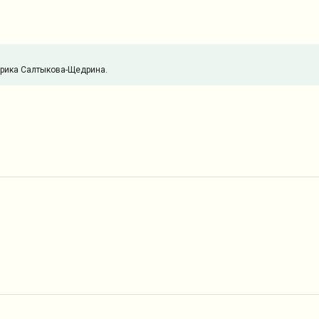
ирика Салтыкова-Щедрина.