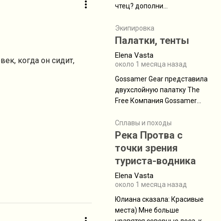
чтец? дополни
нам Индией и остальными
рекомендацию
СВ штатами, которые я тоже
Экипировка
надеюсь увидеть.
Палатки, тенты
Elena Vasta
век, когда он сидит,
около 1 месяца назад
Gossamer Gear представила
двухслойную палатку The
Free Компания Gossamer
Gear представила
туристическую палатку The
Сплавы и походы
Free, которая стала первой
Река Протва с
полностью самонесущей
точки зрения
ультралегкой моделью в
туриста-водника
ассортименте
Elena Vasta
производителя. Новинка
около 1 месяца назад
получила двухслойную
конструкцию с отдельным
Юлиана сказалa: Красивые
внешним тентом и сетчатой
места) Мне больше
внутренней палаткой, а ее