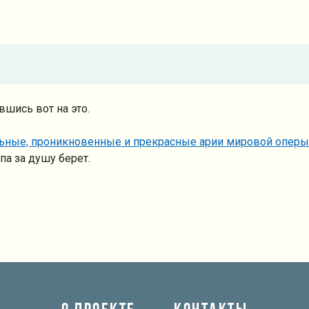
вшись вот на это.
ные, проникновенные и прекрасные арии мировой оперы
па за душу берет.