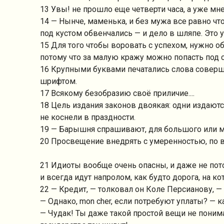
13 Увы! не прошло еще четверти часа, а уже мне
14 — Нынче, маменька, и без мужа все равно чт
под кустом обвенчались — и дело в шляпе. Это 
15 Для того чтобы воровать с успехом, нужно 
потому что за малую кражу можно попасть под су
16 Крупными буквами печатались слова совер
шрифтом.
17 Всякому безобразию своё приличие....
18 Цель издания законов двоякая: одни издаются
не коснели в праздности.
19 — Барышня спрашивают, для большого или 
20 Просвещение внедрять с умеренностью, по 
21 Идиоты вообще очень опасны, и даже не пот
и всегда идут напролом, как будто дорога, на к
22 — Кредит, — толковал он Коле Персианову, — э
— Однако, mon cher, если потребуют уплаты? — к
— Чудак! Ты даже такой простой вещи не понима