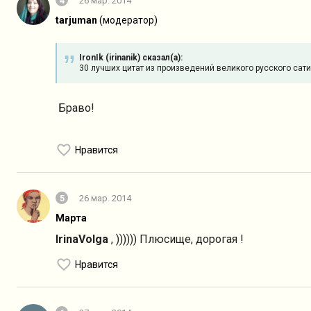
4
26 мар. 2014
tarjuman
(модератор)
IronIk (irinanik) сказал(а):
30 лучших цитат из произведений великого русского сат
Браво!
Нравится
5
26 мар. 2014
Марта
IrinaVolga
, )))))) Плюсище, дорогая !
Нравится