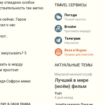
ему отведено особое
TRAVEL СЕРВИСЫ
йствительность так метко
Погода
и сейчас. Герои
Точный прогноз
сал о нас
Brouter
Проложить маршрут
ют...
Телеграм
Наш канал
Виза в Индию
 закусывать? 5
Лучшее для лонгстея
вать в морду.
АКТУАЛЬНЫЕ ТЕМЫ
и простоит.
Мировой кинематограф
Лучший в мире
, дядя Софрон мимо
(моём) фильм
Yuet
4 дня назад
пит в свои права.
Jorjetta сказалa: Пока не