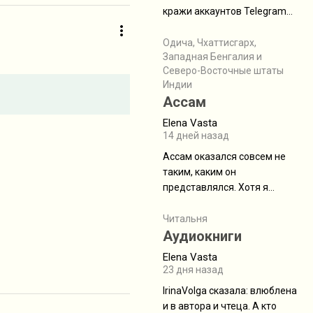
физуха, долгий спуск, потом
кражи аккаунтов Telegram
подъем по этому же пути.
без пароля и SMS
Вполне можно пропустить.
Прочитайте! У моих двух
Одича, Чхаттисгарх,
Пока
Западная Бенгалия и
знакомых вот так увели
Северо-Восточные штаты
аккаунты
Индии
Ассам
Elena Vasta
14 дней назад
Ассам оказался совсем не
таким, каким он
представлялся. Хотя я
увидела его буквально
краешек, но все же схватила
Читальня
ауру штата, как-то он меня
Аудиокниги
принял и я его. Пышная
Elena Vasta
природа, мягкие
23 дня назад
доброжелательные люди,
IrinaVolga сказалa: влюблена
такая как бы переходная
и в автора и чтеца. А кто
ступень между привычной