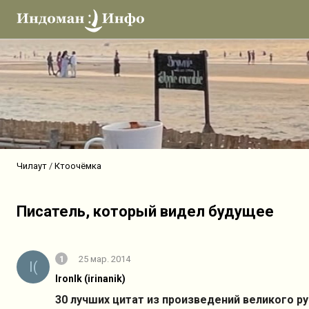
Чилаут
Ктоочёмка
Писатель, который видел будущее
1
25 мар. 2014
I(
IronIk (irinanik)
30 лучших цитат из произведений великого р