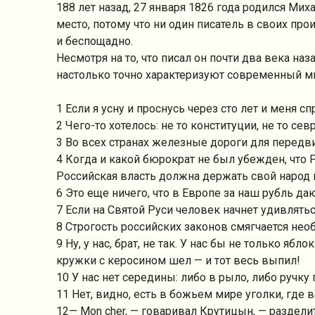
188 лет назад, 27 января 1826 года родился Ми
место, потому что ни один писатель в своих пр
и беспощадно.
Несмотря на то, что писал он почти два века наз
настолько точно характеризуют современный мир
1 Если я усну и проснусь через сто лет и меня сп
2 Чего-то хотелось: не то конституции, не то се
3 Во всех странах железные дороги для передвиж
4 Когда и какой бюрократ не был убежден, что 
Российская власть должна держать свой народ 
6 Это еще ничего, что в Европе за наш рубль даю
7 Если на Святой Руси человек начнет удивляться
8 Строгость российских законов смягчается нео
9 Ну, у нас, брат, не так. У нас бы не только яб
кружки с керосином шел — и тот весь выпил!
10 У нас нет середины: либо в рыло, либо ручку
11 Нет, видно, есть в божьем мире уголки, где
12— Mon cher, — говаривал Крутицын, — разделит