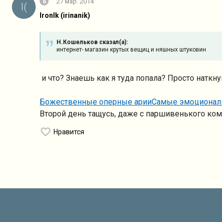
6
27 мар. 2014
I(
IronIk (irinanik)
Н.Кошельков сказал(а):
интернет- магазин крутых вещиц и няшных штуковин
и что? Знаешь как я туда попала? Просто наткну
Божественные оперные арииСамые эмоциональ
Второй день тащусь, даже с паршивенького ком
Нравится