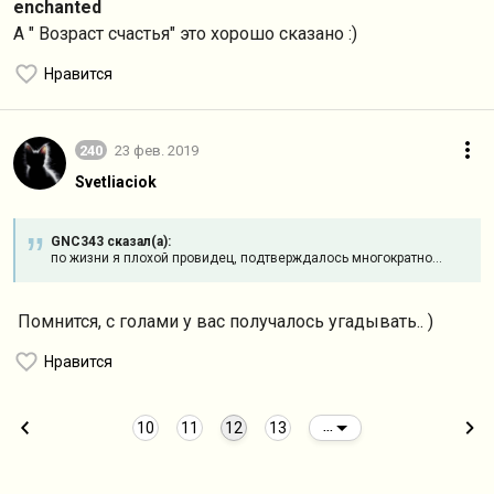
enchanted
А " Возраст счастья" это хорошо сказано :)
Нравится
240
23 фев. 2019
Svetliaciok
GNC343 сказал(а):
по жизни я плохой провидец, подтверждалось многократно...
Помнится, с голами у вас получалось угадывать.. )
Нравится
10
11
12
13
...