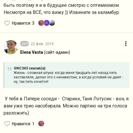
быть поэтому я и в будущее смотрю с оптимизмом.
Несмотря на ВСЁ, что вижу )) Извините за каламбур.
A
Нравится
: 3
237
22 фев. 2019
Elena Vasta
(сайт-админ)
GNC343 сказал(а):
Жизнь - сложная штука: когда меня тридцать лет назад петь
заставляли, делал это с ненавистью, а когда условий не дают -
ну, так петь хочется!
У тебя в Питере соседи - Старикк, Таня Лотусик - вон, я
вам уже трио насобирала. Можно партию на три голоса
разложить)
Нравится
: 1