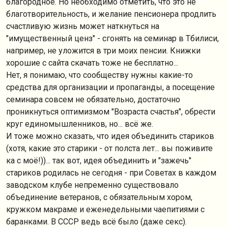
благородное. Но необходимо отметить, что это не
благотворительность, и желание пенсионера продлить
счастливую жизнь может наткнуться на
"имущественный ценз" - сгонять на семинар в Тбилиси,
например, не уложится в три моих пенсии. Книжки
хорошие с сайта скачать тоже не бесплатно...
Нет, я понимаю, что сообществу нужны какие-то
средства для организации и пропаганды, а посещение
семинара совсем не обязательно, достаточно
проникнуться оптимизмом "Возраста счастья", обрести
круг единомышленников, но... всё же.
И тоже можно сказать, что идея объединить стариков
(хотя, какие это старики - от полста лет... вы поживите
ка с моё!))... так вот, идея объединить и "зажечь"
стариков родилась не сегодня - при Советах в каждом
заводском клубе непременно существовало
объединение ветеранов, с обязательным хором,
кружком макраме и еженедельными чаепитиями с
баранками. В СССР ведь всё было (даже секс).