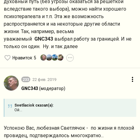
духовный путь (без угрозы оказаться за решеткой
вследствие такого выбора), можно найти хорошего
психотерапевта и т.п. Эта же возможность
распространяется и на некоторые другие области
жизни. Так, например, весьма
уважаемый
GNC343
выбрал работу за границей. И не
только он один. Ну. и так далее
Нравится
: 5
•••
233
22 фев. 2019
GNC343
(модератор)
Svetliaciok сказал(а):
Ой...
Успокою Вас, любезная Светлячок - по жизни я плохой
провидец, подтверждалось многократно...