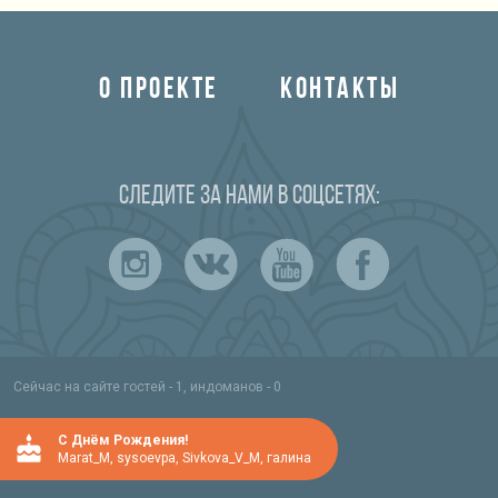
О ПРОЕКТЕ
КОНТАКТЫ
Следите за нами в соцсетях:
Сейчас на сайте гостей - 1, индоманов - 0
C Днём Рождения!
Marat_M
,
sysoevpa
,
Sivkova_V_M
,
галина