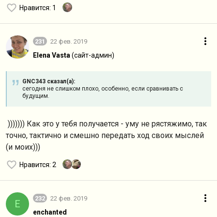
Нравится
: 1
231
22 фев. 2019
Elena Vasta
(сайт-админ)
GNC343 сказал(а):
сегодня не слишком плохо, особенно, если сравнивать с
будущим.
))))))) Как это у тебя получается - уму не рястяжимо, так
точно, тактично и смешно передать ход своих мыслей
(и моих)))
Нравится
: 2
232
22 фев. 2019
E
enchanted