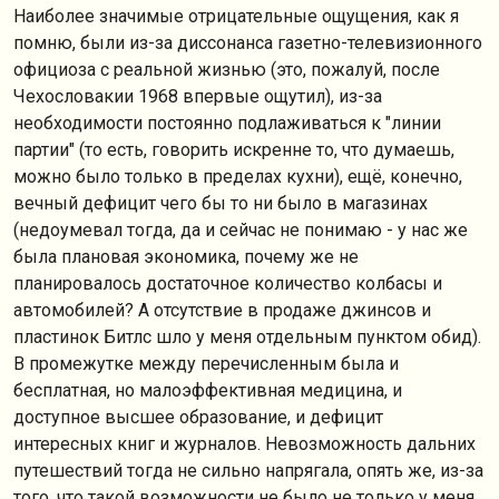
Наиболее значимые отрицательные ощущения, как я
помню, были из-за диссонанса газетно-телевизионного
официоза с реальной жизнью (это, пожалуй, после
Чехословакии 1968 впервые ощутил), из-за
необходимости постоянно подлаживаться к "линии
партии" (то есть, говорить искренне то, что думаешь,
можно было только в пределах кухни), ещё, конечно,
вечный дефицит чего бы то ни было в магазинах
(недоумевал тогда, да и сейчас не понимаю - у нас же
была плановая экономика, почему же не
планировалось достаточное количество колбасы и
автомобилей? А отсутствие в продаже джинсов и
пластинок Битлс шло у меня отдельным пунктом обид).
В промежутке между перечисленным была и
бесплатная, но малоэффективная медицина, и
доступное высшее образование, и дефицит
интересных книг и журналов. Невозможность дальних
путешествий тогда не сильно напрягала, опять же, из-за
того, что такой возможности не было не только у меня.