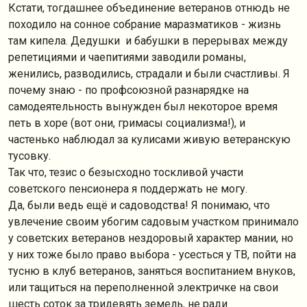
Кстати, тогдашнее объединение ветеранов отнюдь не
походило на сонное собрание маразматиков - жизнь
там кипела. Дедушки и бабушки в перерывах между
репетициями и чаепитиями заводили романы,
женились, разводились, страдали и были счастливы. Я
почему знаю - по профсоюзной разнарядке на
самодеятельность вынужден был некоторое время
петь в хоре (вот они, гримасы социализма!), и
частенько наблюдал за кулисами живую ветеранскую
тусовку.
Так что, тезис о безысходно тоскливой участи
советского пенсионера я поддержать не могу.
Да, были ведь ещё и садоводства! Я понимаю, что
увлечение своим убогим садовым участком принимало
у советских ветеранов нездоровый характер мании, но
у них тоже было право выбора - усесться у ТВ, пойти на
тусню в клуб ветеранов, заняться воспитанием внуков,
или тащиться на переполненной электричке на свои
шесть соток за тридевять земель, не ради