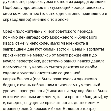
духовности, предсказуемо вышел из разряда идиллии.
Подброшу дровишек в затухающий костёр, высказав
своё компетентное (то есть, единственно правильное и
справедливое) мнение о той эпохе.
Среди положительных черт советского периода,
помимо ленинградского мороженого и бочкового
кваса, отмечу непоколебимую уверенность в
завтрашнем дне (тот самый застой - цены и зарплаты
практически не менялись от моего рождения и до
начала перестройки, достаточно ранняя пенсия давала
возможность умеренно сытого дожития на своём
садовом участке), отсутствие социальной
напряжённости (все были практически одинаково
бедны, с очень небольшим клиренсом), умеренный
уровень преступности (Чикатилы и ему подобные были
исключительным явлением, как и простые бандиты), ну
и, наверно, ощущение причастности к достижениям
страны (хоккей, космос и балет Большого театра).