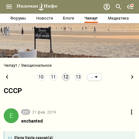
Форумы
Новости
Блоги
Чилаут
Медиатека
Чилаут
Эмоциональное
10
11
12
13
...
СССР
221
21 фев. 2019
E
enchanted
Elena Vasta сказал(а):