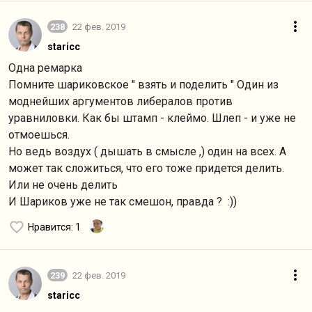
238
22 фев. 2019
staricc
Одна ремарка
Помните шариковское " взять и поделить " Один из
моднейших аргументов либералов против
уравниловки. Как бы штамп - клеймо. Шлеп - и уже не
отмоешься.
Но ведь воздух ( дышать в смысле ,) один на всех. А
может так сложиться, что его тоже придется делить.
Или не очень делить
И Шариков уже не так смешон, правда ? :))
Нравится
: 1
239
22 фев. 2019
staricc