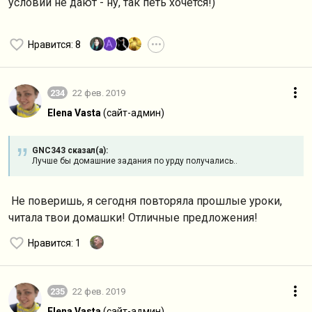
условий не дают - ну, так петь хочется!)
A
Нравится
: 8
•••
234
22 фев. 2019
Elena Vasta
(сайт-админ)
GNC343 сказал(а):
Лучше бы домашние задания по урду получались..
Не поверишь, я сегодня повторяла прошлые уроки,
читала твои домашки! Отличные предложения!
Нравится
: 1
235
22 фев. 2019
Elena Vasta
(сайт-админ)