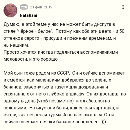
228
21 фев. 2019
NataRani
Думаю, в этой теме у нас не может быть диспута в
стиле "чёрное - белое". Потому как оба эти цвета - и 50
оттенков серого - присущи и прежним временам, и
нынешним.
Просто хочется иногда поделиться воспоминаниями
молодости, и это хорошо.
Мой сын тоже родом из СССР. Он и сейчас вспоминает
и смеётся, как маленьким добирался до зелёных
бананов, завёрнутых в газету для дозревания и
спрятанных от него глубоко в шкафу. Он их доставал по
одному в день (чтоб незаметно) и ел абсолютно
зелёными. На вкус они были, как сырая картошка, и
вязли, как незрелая хурма. А он наслаждался. Он и
сейчас покупает связки бананов позеленее. :)))