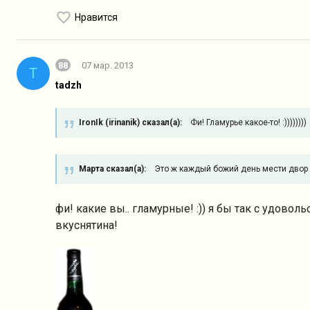
Нравится
88
07 мар. 2013
T
tadzh
IronIk (irinanik) сказал(а):
Фи! Гламурье какое-то! :))))))))
Марта сказал(а):
Это ж каждый божий день мести двор 
фи! какие вы.. гламурные! :)) я бы так с удово
вкуснятина!