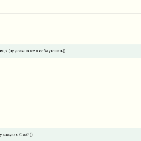
о! (ну должна же я себя утешить))
 каждого Своё! ))