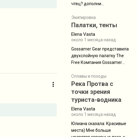
чтец? дополни
нам Индией и остальными
рекомендацию
СВ штатами, которые я тоже
Экипировка
надеюсь увидеть.
Палатки, тенты
Elena Vasta
около 1 месяца назад
Gossamer Gear представила
двухслойную палатку The
Free Компания Gossamer
Gear представила
туристическую палатку The
Сплавы и походы
Free, которая стала первой
Река Протва с
полностью самонесущей
точки зрения
ультралегкой моделью в
туриста-водника
ассортименте
Elena Vasta
производителя. Новинка
около 1 месяца назад
получила двухслойную
конструкцию с отдельным
Юлиана сказалa: Красивые
внешним тентом и сетчатой
места) Мне больше
внутренней палаткой, а ее