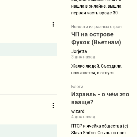
нашла в онлайне, вышла
первая часть вроде 30
июля. Премьера будет на
Дивали 8 ноября.
Новости из разных стран
ЧП на острове
Фукок (Вьетнам)
Jorjetta
3 дня назад
Жалко людей. Съездили,
называется, в отпуск...
Блоги
Израиль - о чём это
вааще?
wizard
4 дня назад
ПТСР и ячейка общества (с)
Slava Shifrin: Ссыль на пост