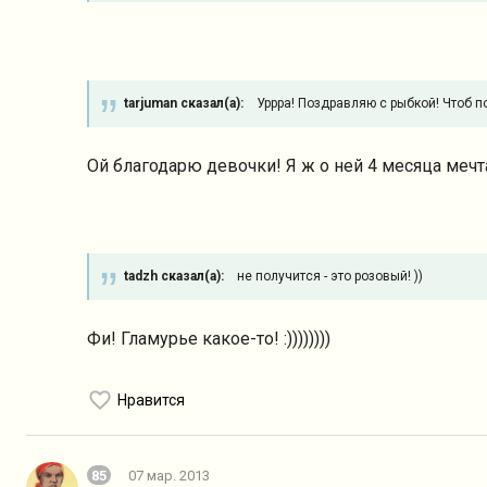
tarjuman сказал(а):
Уррра! Поздравляю с рыбкой! Чтоб п
Ой благодарю девочки! Я ж о ней 4 месяца мечта
tadzh сказал(а):
не получится - это розовый! ))
Фи! Гламурье какое-то! :))))))))
Нравится
85
07 мар. 2013