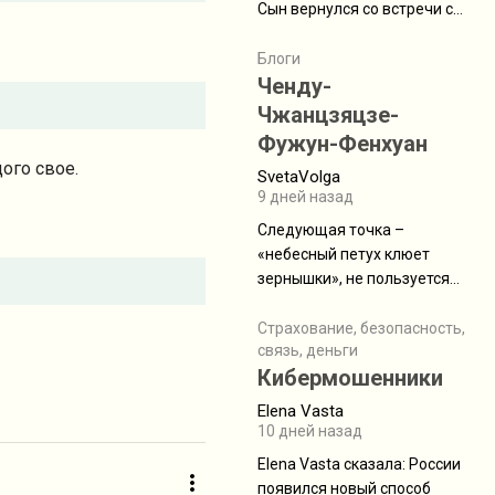
Сын вернулся со встречи с
армейскими друзьями (год
уже, как демобилизовались,
Блоги
а продолжают встречаться
Ченду-
почти каждую неделю) и с
Чжанцзяцзе-
порога сообщил: "Эйтан
Фужун-Фенхуан
разводится!" Эйтан -
ого свое.
SvetaVolga
мальчик из религиозной
9 дней назад
семьи, из тех, кого называют
"вязаные кипы". С 2022-го
Следующая точка –
«небесный петух клюет
зернышки», не пользуется
спросом и вполне
заслужено, и чтобы попасть
Страхование, безопасность,
связь, деньги
на начало тропы показали
Кибермошенники
водителю карту, иначе
автобус не остановится.
Elena Vasta
Пошли туда, потому что я
10 дней назад
начиталась восторженных
Elena Vasta сказалa: России
отзывов. По мне – сплошная
появился новый способ