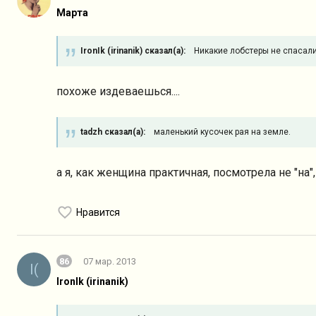
Марта
IronIk (irinanik) сказал(а):
Никакие лобстеры не спасал
похоже издеваешься....
tadzh сказал(а):
маленький кусочек рая на земле.
а я, как женщина практичная, посмотрела не "на"
Нравится
86
07 мар. 2013
I(
IronIk (irinanik)