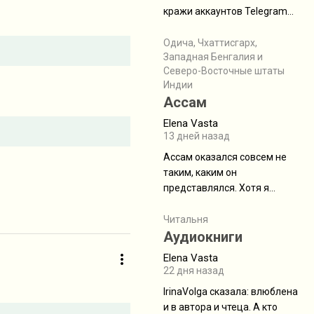
физуха, долгий спуск, потом
кражи аккаунтов Telegram
подъем по этому же пути.
без пароля и SMS
Вполне можно пропустить.
Прочитайте! У моих двух
Одича, Чхаттисгарх,
Пока
Западная Бенгалия и
знакомых вот так увели
Северо-Восточные штаты
аккаунты
Индии
Ассам
Elena Vasta
13 дней назад
Ассам оказался совсем не
таким, каким он
представлялся. Хотя я
увидела его буквально
краешек, но все же схватила
Читальня
ауру штата, как-то он меня
Аудиокниги
принял и я его. Пышная
Elena Vasta
природа, мягкие
22 дня назад
доброжелательные люди,
IrinaVolga сказалa: влюблена
такая как бы переходная
и в автора и чтеца. А кто
ступень между привычной