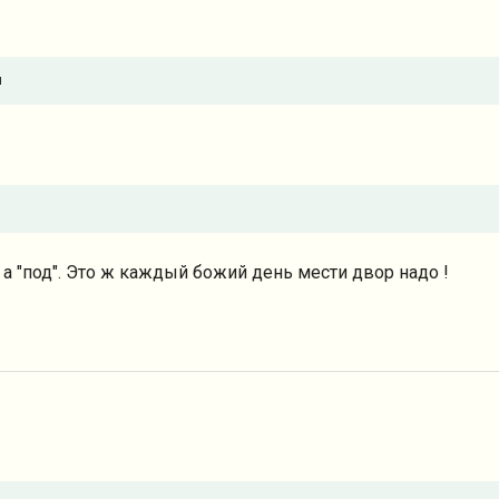
и
, а "под". Это ж каждый божий день мести двор надо !