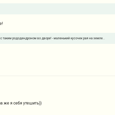
е!
 таким рододендроном во дворе! - маленький кусочек рая на земле...
а же я себя утешить))