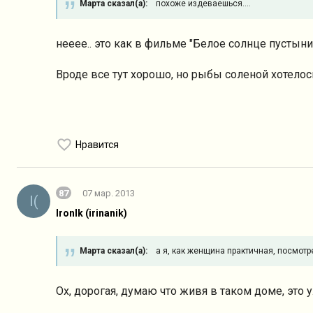
Марта сказал(а):
похоже издеваешься....
нееее.. это как в фильме "Белое солнце пустыни
Вроде все тут хорошо, но рыбы соленой хотелось
Нравится
87
07 мар. 2013
I(
IronIk (irinanik)
Марта сказал(а):
а я, как женщина практичная, посмотрел
Ох, дорогая, думаю что живя в таком доме, это у