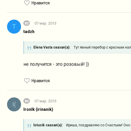
Нравится
83
07 мар. 2013
T
tadzh
Elena Vasta сказал(а):
Тут явный перебор с красным налиц
не получится - это розовый! ))
Нравится
84
07 мар. 2013
I(
IronIk (irinanik)
lotusik сказал(а):
Ириша, поздравляю со Счастьем! Оно у