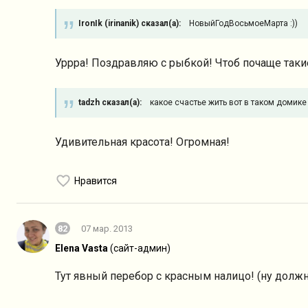
IronIk (irinanik) сказал(а):
НовыйГодВосьмоеМарта :))
Уррра! Поздравляю с рыбкой! Чтоб почаще таки
tadzh сказал(а):
какое счастье жить вот в таком домике с
Удивительная красота! Огромная!
Нравится
82
07 мар. 2013
Elena Vasta
(сайт-админ)
Тут явный перебор с красным налицо! (ну должн