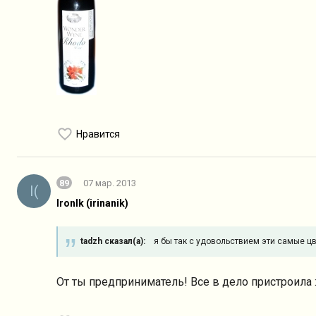
Нравится
89
07 мар. 2013
I(
IronIk (irinanik)
tadzh сказал(а):
я бы так с удовольствием эти самые цве
От ты предприниматель! Все в дело пристроила :