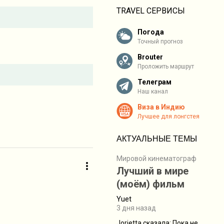
TRAVEL СЕРВИСЫ
Погода
Точный прогноз
Brouter
Проложить маршрут
Телеграм
Наш канал
Виза в Индию
Лучшее для лонгстея
АКТУАЛЬНЫЕ ТЕМЫ
Мировой кинематограф
Лучший в мире
(моём) фильм
Yuet
3 дня назад
Jorjetta сказалa: Пока не