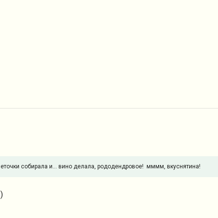
точки собирала и... вино делала, рододендровое! мммм, вкуснятина!
)