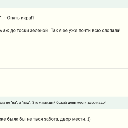
" --Опять икра!?
 аж до тоски зеленой. Так я ее уже почти всю слопала!
а не "на", а "под". Это ж каждый божий день мести двор надо !
же была бы не твоя забота, двор мести. :))