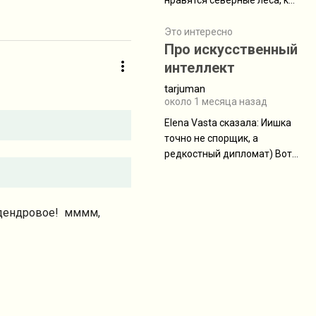
нравятся северные леса, как
масса в базовой
в Новгородчине)) Где флора
комплектации составляет
южной тайги
Это интересно
около 845 г. Палатка весит
Про искусственный
менее
интеллект
tarjuman
около 1 месяца назад
Elena Vasta сказалa: Иишка
точно не спорщик, а
редкостный дипломат) Вот,
точно, надо его в МИДы на
помощь в переговорах
слать))
додендровое! мммм,