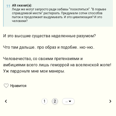
Alt сказал(а):
Люди же могут запросто ради забавы "поохотиться". "В порыве
справдливой мести" растерзать. Придумали сотни способов
пыток и продолжают выдумывать. И это цивилизация? И это
человеки?
И это высшие существа наделенные разумом?
Что там дальше.. про образ и подобие.. ню-ню..
Человечество, со своими претензиями и
амбициями всего лишь геморрой на вселенской жопе!
Уж пардоньте мне мои манеры.
Нравится
1
2
...