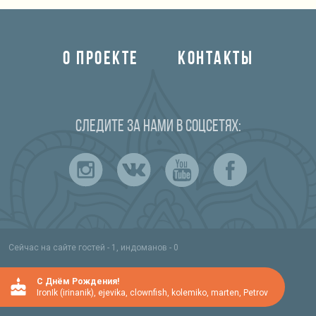
О ПРОЕКТЕ
КОНТАКТЫ
Следите за нами в соцсетях:
Сейчас на сайте гостей - 1, индоманов - 0
C Днём Рождения!
IronIk (irinanik)
,
ejevika
,
clownfish
,
kolemiko
,
marten
,
Petrov