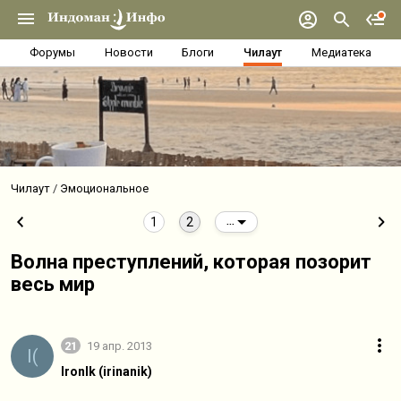
Форумы
Новости
Блоги
Чилаут
Медиатека
Чилаут
Эмоциональное
1
2
...
Волна преступлений, которая позорит
весь мир
21
19 апр. 2013
I(
IronIk (irinanik)