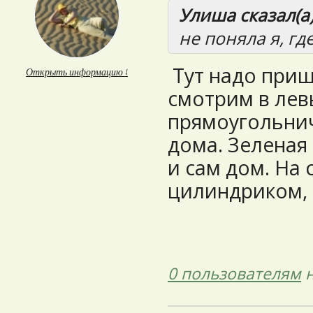
Улиша сказал(а)
не поняла я, гд
Тут надо прищу
Открыть информацию ↓
смотрим в лев
прямоугольнич
дома. Зеленая 
и сам дом. На
цилиндриком, 
0 пользователям
н