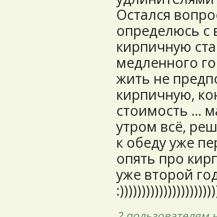
Остался вопро
определюсь с 
кирпичную ста
медленного гор
жить не предп
кирпичную, ко
стоимость ... 
утром всё, ре
к обеду уже пе
опять про кирп
уже второй год
:))))))))))))))))))))))
2 пользователям
н