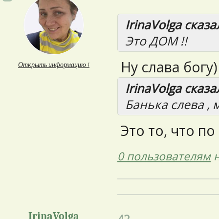
IrinaVolga сказал
Это ДОМ !!
Ну слава богу)
Открыть информацию ↓
IrinaVolga сказал
Банька слева , 
Это то, что по
0 пользователям
н
IrinaVolga