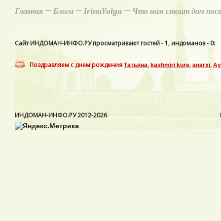
Главная
↔
Блоги
↔
IrinaVolga
↔ Что нам стоит дом пос
Сайт ИНДОМАН-ИНФО.РУ просматривают гостей - 1, индоманов - 0:
Поздравляем с днем рождения
,
,
,
Татьяна
kashmiri kure
anarxi
Ay
ИНДОМАН-ИНФО.РУ
2012-2026