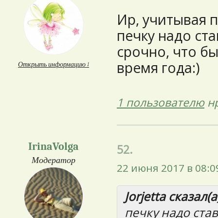
Ир, учитывая 
печку надо ст
срочно, что б
время года:)
Открыть информацию ↓
1 пользователю
нр
IrinaVolga
52.
Модератор
22 июня 2017 в 08:0
Jorjetta сказал(а
печку надо ста