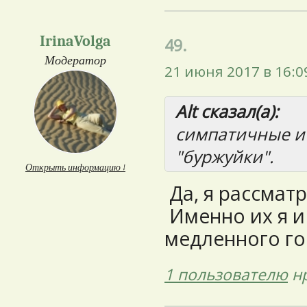
IrinaVolga
49.
Модератор
21 июня 2017 в 16:0
Alt сказал(а):
симпатичные и
"буржуйки".
Открыть информацию ↓
Да, я рассматр
Именно их я и
медленного го
1 пользователю
нр