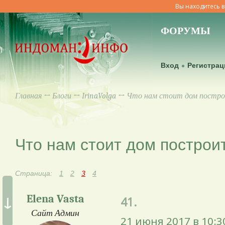
Вы находитесь в
ФОРУМЫ
Вход
Регистрац
Главная
↔
Блоги
↔
IrinaVolga
↔ Что нам стоит дом постр
Что нам стоит дом построи
Страница:
1
2
3
4
↓
Elena Vasta
41.
Сайт Админ
21 июня 2017 в 10:3