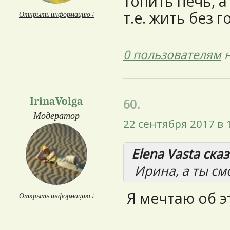
топить печь, а
т.е. жить без 
Открыть информацию ↓
0 пользователям
н
IrinaVolga
60.
Модератор
22 сентября 2017 в 
Elena Vasta сказ
Ирина, а ты см
Я мечтаю об э
Открыть информацию ↓