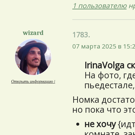
1 пользователю
нр
wizard
1783.
07 марта 2025 в 15:
IrinaVolga с
На фото, гд
Открыть информацию ↓
пьедестале, 
Номка достато
но пока что э
не хочу
{идт
комнате, за