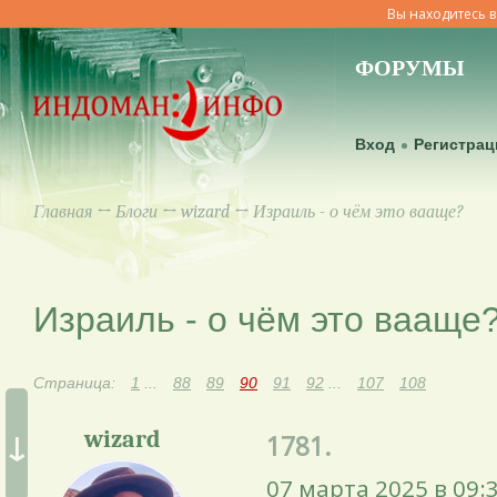
Вы находитесь в
ФОРУМЫ
Вход
Регистрац
Главная
↔
Блоги
↔
wizard
↔ Израиль - о чём это вааще?
Израиль - о чём это вааще
Страница:
1
...
88
89
90
91
92
...
107
108
↓
wizard
1781.
07 марта 2025 в 09: