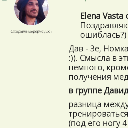
Elena Vasta 
Поздравляю 
Открыть информацию ↓
ошиблась?)
Дав - 3е, Номк
:)). Смысла в 
немного, кром
получения меда
в группе Дави
разница межд
тренироваться
(под его ногу 