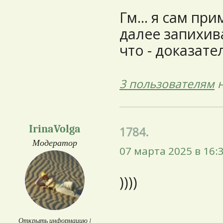
Гм... я сам пр
далее запихиваю
что - доказат
3 пользователям
н
IrinaVolga
1784.
Модератор
07 марта 2025 в 16:
))))
Открыть информацию ↓