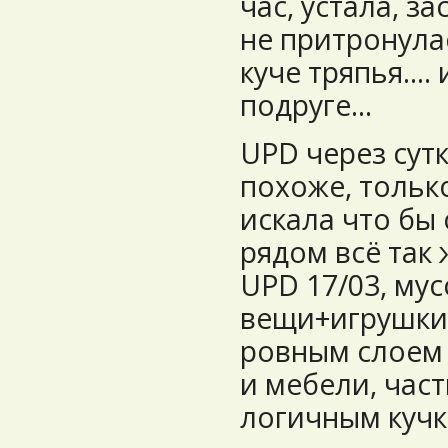
час, устала, за
не притронулас
куче тряпья....
подруге...
UPD через сутк
похоже, только
искала что бы о
рядом всё так 
UPD 17/03, мус
вещи+игрушки
ровным слоем 
и мебели, час
логичным кучк