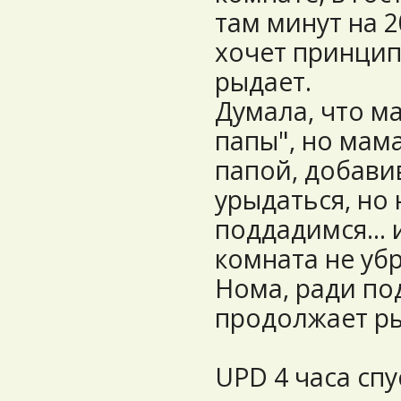
там минут на 2
хочет принцип
рыдает.
Думала, что м
папы", но мам
папой, добави
урыдаться, но
поддадимся... 
комната не убр
Нома, ради по
продолжает ры
UPD 4 часа спу