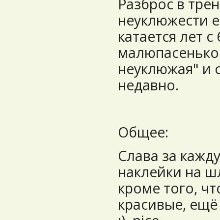
Разброс в тре
неуклюжести е
катается лет с 
малюпасеньког
неуклюжая" и 
недавно.
Общее:
Слава за кажд
наклейки на ш
кроме того, чт
красивые, ещё