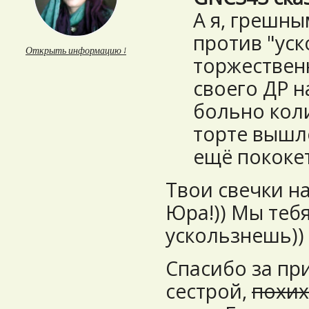
А я, грешны
против "уск
Открыть информацию ↓
торжествен
своего ДР н
больно кол
торте вышло
ещё пококет
Твои свечки на
Юра!)) Мы тебя
ускользнешь))
Спасибо за пр
сестрой,
похи