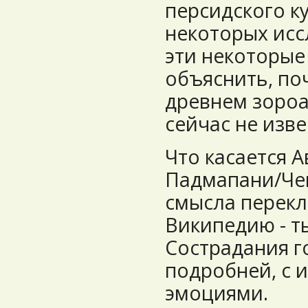
персидского к
некоторых исс
эти некоторые
объяснить, по
древнем зороа
сейчас не изв
Что касается 
Падмапани/Чен
смысла перекл
Википедию - т
Сострадания г
подробней, с 
эмоциями.