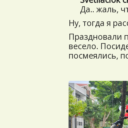
Да.. жаль, ч
Ну, тогда я ра
Праздновали п
весело. Посид
посмеялись, п