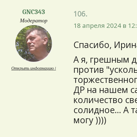
GNC343
106.
Модератор
18 апреля 2024 в 12
Спасибо, Ирин
А я, грешным 
против "усколь
Открыть информацию ↓
торжественног
ДР на нашем са
количество св
солидное... А 
могу ))))