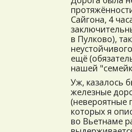
Дорога была не
протяжённости
Сайгона, 4 час
заключительны
в Пулково), так
неустойчивого
ещё (обязатель
нашей "семейк
Уж, казалось б
железные доро
(невероятные 
которых я опи
во Вьетнаме р
выдерживается 