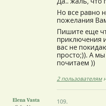
Да.. жаль, что 
Но все равно 
пожелания Вам
Пишите еще чт
приключения и
вас не покида
просто;)). А м
почитаем ))
2 пользователям
н
Elena Vasta
109.