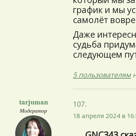
график и мы у
самолёт вовре
Даже интересн
судьба придума
следующем пу
5 пользователям
н
tarjuman
107.
Модератор
18 апреля 2024 в 16
GNC343 ска