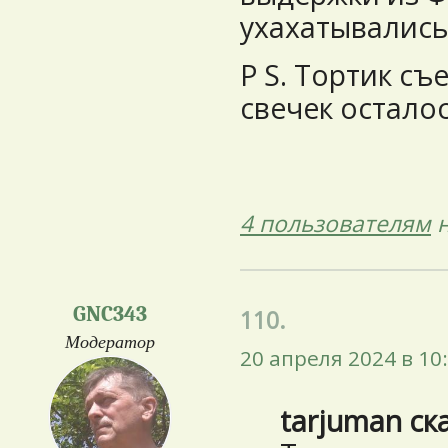
ухахатывались
P S. Тортик съ
свечек осталос
4 пользователям
н
GNC343
110.
Модератор
20 апреля 2024 в 10
tarjuman ск