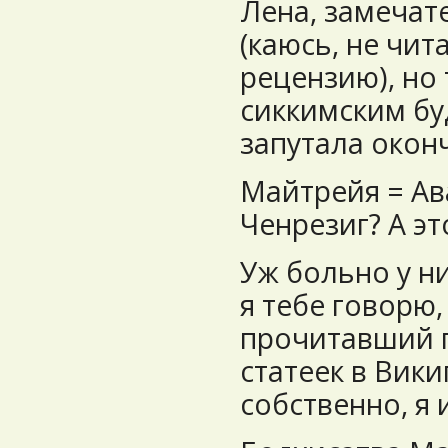
Лена, замечат
(каюсь, не чит
рецензию), но 
сиккимским бу
запутала окон
Майтрейя = Ав
Ченрезиг? А эт
Уж больно у н
я тебе говорю,
прочитавший п
статеек в Вики
собственно, я 