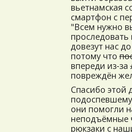
вьетнамская с
смартфон с пе
"Всем нужно в
проследовать 
довезут нас д
потому что
по
впереди из-за
повреждён же
Спасибо этой 
подоспевшему 
они помогли 
неподъёмные 
рюкзаки с наш