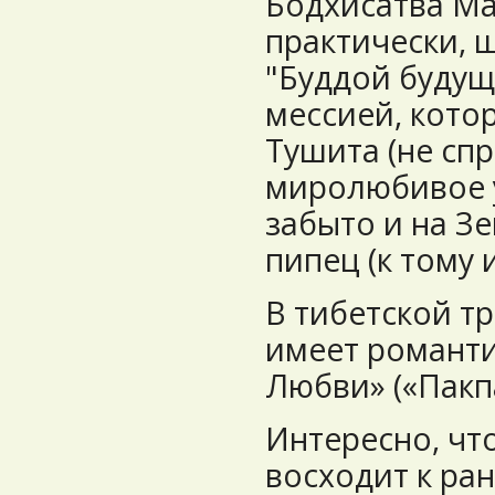
Бодхисатва Ма
практически, 
"Буддой будущ
мессией, котор
Тушита (не спр
миролюбивое 
забыто и на З
пипец (к тому 
В тибетской т
имеет романти
Любви» («Пакп
Интересно, чт
восходит к р