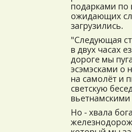
подарками по 
ожидающих сли
загрузились.
"Следующая ст
в двух часах е
дороге мы пуг
эсэмэсками о 
на самолёт и 
светскую бесе
вьетнамскими
Но - хвала бо
железнодорожн
который мы за