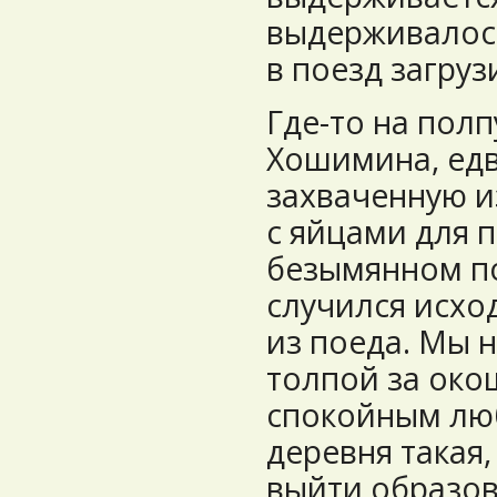
выдерживалось
в поезд загру
Где-то на полп
Хошимина, ед
захваченную и
с яйцами для п
безымянном по
случился исхо
из поеда. Мы 
толпой за око
спокойным люб
деревня такая
выйти образов