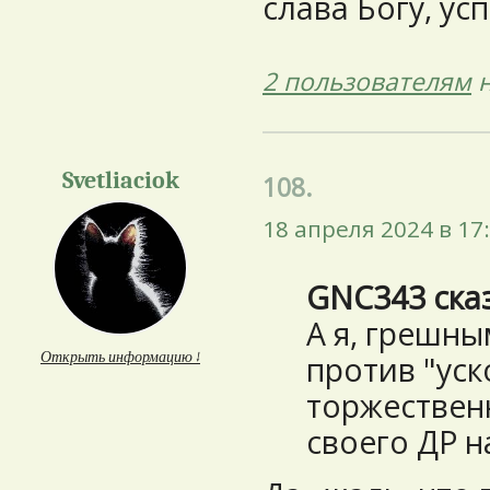
слава Богу, ус
2 пользователям
н
Svetliaciok
108.
18 апреля 2024 в 17
GNC343 ска
А я, грешны
Открыть информацию ↓
против "уск
торжествен
своего ДР н