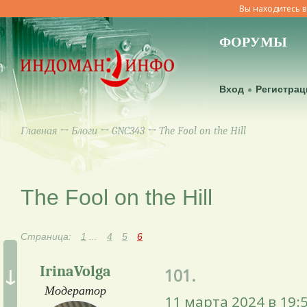
Вы находитесь в
ФОРУМЫ
Вход
Регистрац
Главная
↔
Блоги
↔
GNC343
↔ The Fool on the Hill
The Fool on the Hill
Страница:
1
...
4
5
6
↓
IrinaVolga
101.
Модератор
11 марта 2024 в 19: