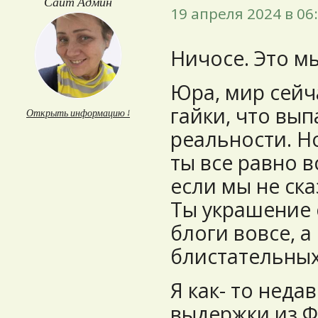
Сайт Админ
19 апреля 2024 в 06
Ничосе. Это м
Юра, мир сейча
гайки, что вы
Открыть информацию ↓
реальности. Но
ты все равно 
если мы не ск
Ты украшение с
блоги вовсе, а
блистательных
Я как- то неда
выдержки из Ф