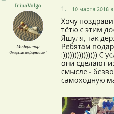
IrinaVolga
1.
10 марта 2018 в
Хочу поздравит
тётю с этим д
Яшуля, так дер
Ребятам подар
Модератор
:))))))))))))))) 
Открыть информацию ↓
они сделают и
смысле - безв
самоходную ма