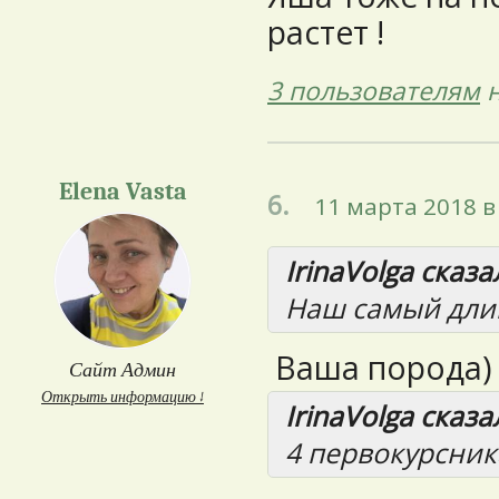
растет !
3 пользователям
н
Elena Vasta
6.
11 марта 2018 в
IrinaVolga сказал
Наш самый длин
Ваша порода)
Сайт Админ
Открыть информацию ↓
IrinaVolga сказал
4 первокурсник