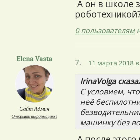
А он в школе 
роботехникой
0 пользователям
н
Elena Vasta
7.
11 марта 2018 в
IrinaVolga сказал
С условием, что
неё беспилотник
Сайт Админ
безводительник
Открыть информацию ↓
машинку без вод
А после этого 