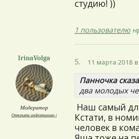
студию! ))
1 пользователю
нр
IrinaVolga
5.
11 марта 2018 в
Панночка сказал
два молодых ч
Наш самый дли
Модератор
Кстати, в номи
Открыть информацию ↓
человек в кома
Яша тоже на п