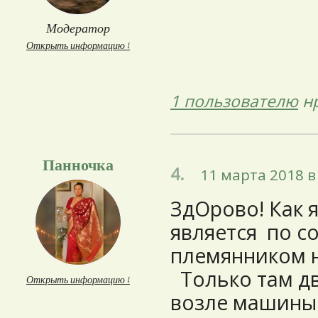
Модератор
Открыть информацию ↓
1 пользователю
нр
Панночка
4.
11 марта 2018 в
ЗдОрово! Как 
является по с
племянником н
Только там д
Открыть информацию ↓
возле машины.