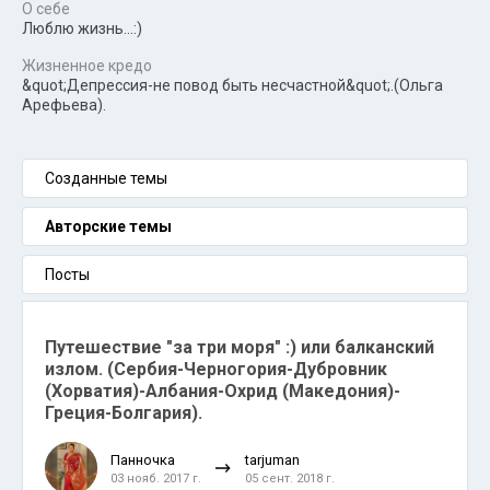
О себе
Люблю жизнь...:)
Жизненное кредо
&quot;Депрессия-не повод быть несчастной&quot;.(Ольга
Арефьева).
Созданные темы
Авторские темы
Посты
Путешествие "за три моря" :) или балканский
излом. (Сербия-Черногория-Дубровник
(Хорватия)-Албания-Охрид (Македония)-
Греция-Болгария).
Панночка
tarjuman
03 нояб. 2017 г.
05 сент. 2018 г.