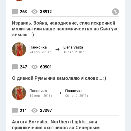
263
38912
Израиль. Война, наводнение, сила искренней
молитвы или наше паломничество на Святую
землю...:)
Панночка
Elena Vasta
24 апр. 2013 г.
13 авг. 2018 г.
247
60901
О дивной Румынии замолвлю я слово... :)
Панночка
Панночка
19 сент. 2016 г.
06 нояб. 2017 г.
211
37397
Aurora Borealis...Northern Lights...или
приключения охотников за Северным