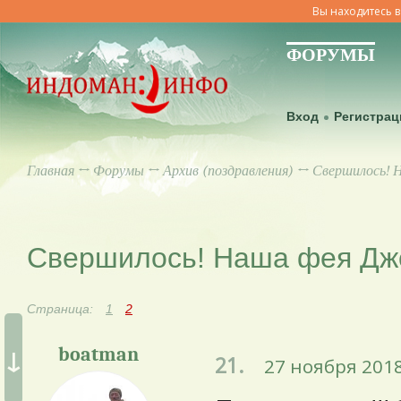
Вы находитесь в
ФОРУМЫ
Вход
Регистрац
Главная
↔
Форумы
↔
Архив (поздравления)
↔ Свершилось! 
Свершилось! Наша фея Джо
Страница:
1
2
↓
boatman
21.
27 ноября 2018