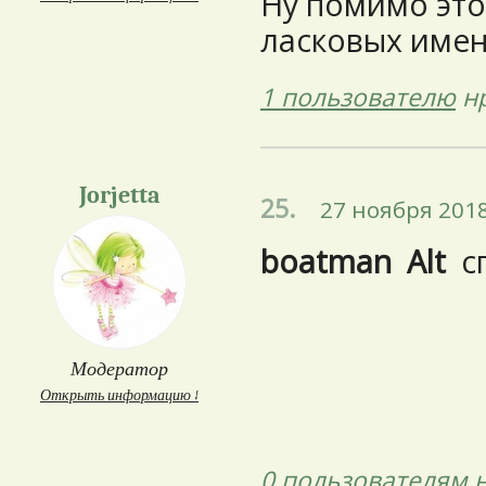
Ну помимо это
ласковых имен 
1 пользователю
нр
Jorjetta
25.
27 ноября 2018
boatman
Alt
сп
Модератор
Открыть информацию ↓
0 пользователям
н