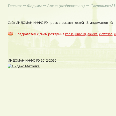
Главная
↔
Форумы
↔
Архив (поздравления)
↔ Свершилось! 
Сайт ИНДОМАН-ИНФО.РУ просматривают гостей - 3, индоманов - 0:
Поздравляем с днем рождения
,
,
,
IronIk (irinanik)
ejevika
clownfish
k
ИНДОМАН-ИНФО.РУ
2012-2026