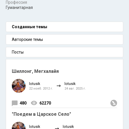
Профессия
Гуманитарная
Созданные темы
Авторские темы
Посты
Шиллонг, Мегхалайя
lotusik
lotusik
22 нояб. 2012 г.
24 авг. 2025 г.
480
62270
"Поедем в Царское Село"
lotusik
lotusik