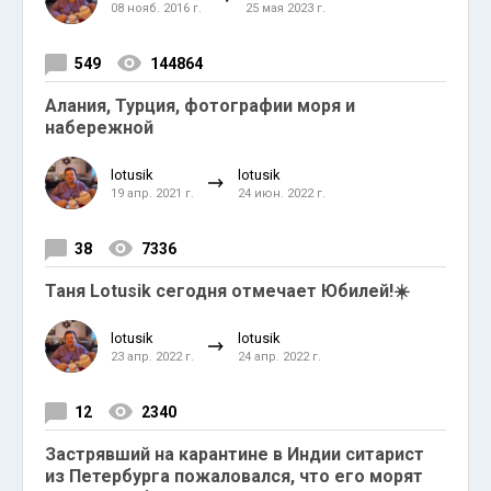
08 нояб. 2016 г.
25 мая 2023 г.
549
144864
Алания, Турция, фотографии моря и
набережной
lotusik
lotusik
19 апр. 2021 г.
24 июн. 2022 г.
38
7336
Таня Lotusik сегодня отмечает Юбилей!☀️
lotusik
lotusik
23 апр. 2022 г.
24 апр. 2022 г.
12
2340
Застрявший на карантине в Индии ситарист
из Петербурга пожаловался, что его морят