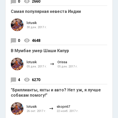
0
2660
Самая популярная невеста Индии
lotusik
30 дек. 2017 г.
0
4648
В Мумбае умер Шаши Капур
lotusik
Orissa
05 дек. 2017 г.
05 дек. 2017 г.
4
6270
"Бриллианты, яхты и авто? Нет уж, я лучше
собакам помогу!"
lotusik
skopn67
26 окт. 2017 г.
22 нояб. 2017 г.