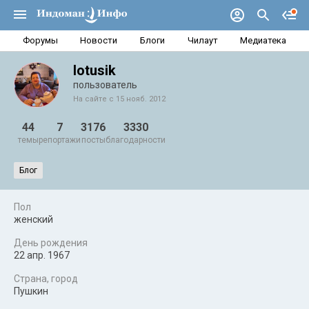
Форумы
Новости
Блоги
Чилаут
Медиатека
lotusik
пользователь
На сайте с 15 нояб. 2012
44
7
3176
3330
темы
репортажи
посты
благодарности
Блог
Пол
женский
День рождения
22 апр. 1967
Страна, город
Пушкин