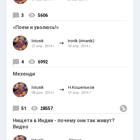
3
5606
«Поем и уволюсь!»
lotusik
IronIk (irinanik)
27 апр. 2014 г.
30 апр. 2014 г.
4
6992
Мехенди
lotusik
Н.Кошельков
08 дек. 2012 г.
01 апр. 2014 г.
51
28557
Нищета в Индии - почему они так живут?
Видео