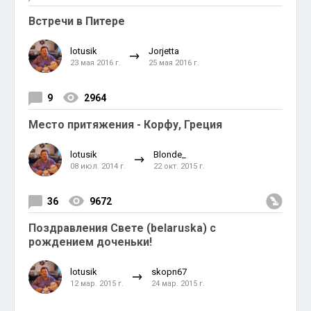
Встречи в Питере
lotusik
Jorjetta
23 мая 2016 г.
25 мая 2016 г.
9
2964
Место притяжения - Корфу, Греция
lotusik
Blonde_
08 июл. 2014 г.
22 окт. 2015 г.
36
9672
Поздравления Свете (belaruska) c
рождением доченьки!
lotusik
skopn67
12 мар. 2015 г.
24 мар. 2015 г.