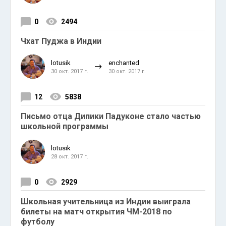
0
2494
Чхат Пуджа в Индии
lotusik
enchanted
30 окт. 2017 г.
30 окт. 2017 г.
12
5838
Письмо отца Дипики Падуконе стало частью
школьной программы
lotusik
28 окт. 2017 г.
0
2929
Школьная учительница из Индии выиграла
билеты на матч открытия ЧМ-2018 по
футболу