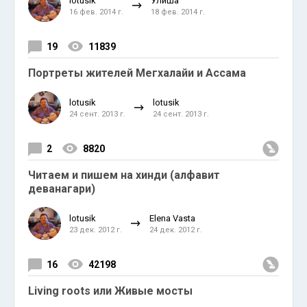
lotusik
Улиша
16 фев. 2014 г.
18 фев. 2014 г.
19
11839
Портреты жителей Мегхалайи и Ассама
lotusik
lotusik
24 сент. 2013 г.
24 сент. 2013 г.
2
8820
Читаем и пишем на хинди (алфавит
деванагари)
lotusik
Elena Vasta
23 дек. 2012 г.
24 дек. 2012 г.
16
42198
Living roots или Живые мосты