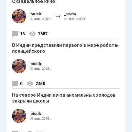
Скандальное кино
lotusik
_newra
02 янв. 2018 г.
21 янв. 2018 г.
16
7687
В Индии представили первого в мире робота-
полицейского
lotusik
09 янв. 2018 г.
0
2450
На севере Индии из-за аномальных холодов
закрыли школы
lotusik
09 янв. 2018 г.