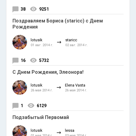
38
9251
Поздравляем Бориса (staricc) с Днем
Рождения
lotusik
staricc
01 авг. 2014 г.
02 авг. 2014 г.
16
5732
C Днем Рождения, Элеонора!
lotusik
Elena Vasta
26 мая 2014 г.
26 мая 2014 г.
1
6129
Подзабытый Первомай
lotusik
lessa
01 мая 2014 г.
03 мая 2014 г.