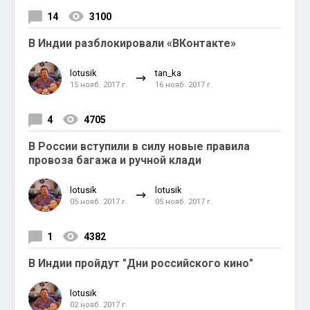
14
3100
В Индии разблокировали «ВКонтакте»
lotusik
tan_ka
15 нояб. 2017 г.
16 нояб. 2017 г.
4
4705
В России вступили в силу новые правила
провоза багажа и ручной клади
lotusik
lotusik
05 нояб. 2017 г.
05 нояб. 2017 г.
1
4382
В Индии пройдут "Дни российского кино"
lotusik
02 нояб. 2017 г.