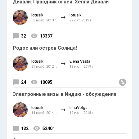
Дивали. Праздник огней. Хеппи Дивали
lotusik
lotusik
03 нояб. 2013 г.
27 окт. 2019 г.
32
13337
Родос или остров Солнца!
lotusik
Elena Vasta
21 нояб. 2012 г.
19 июл. 2019 г.
24
10095
Электронные визы в Индию - обсуждение
lotusik
IrinaVolga
14 нояб. 2014 г.
19 июн. 2018 г.
132
52401