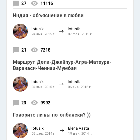
27
11116
Индия - объяснение в любви
lotusik
lotusik
24 янв. 2015 г.
07 фев. 2015 г.
21
7218
Маршрут Дели-Джайпур-Агра-Матхура-
Варанаси-Ченнаи-Мумбаи
lotusik
lotusik
04 янв. 2015 г.
06 янв. 2015 г.
23
9992
Говорите ли вы по-олбански? ))
lotusik
Elena Vasta
06 дек. 2014 г.
19 дек. 2014 г.