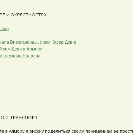
РЕ И ОКРЕСТНОСТЯХ
швар
скала Вивекананды, храм Касар Деви)
/ Храм Деви в Алморе
ая церковь Баддена
О И ТРАНСПОРТ
та в Алмору я рискну поделиться своим пониманием ее прос