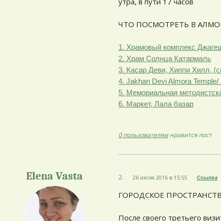
утра, в пути 17 часов
ЧТО ПОСМОТРЕТЬ В АЛМО
1. Храмовый комплекс Джаге
2. Храм Солнца Катармаль
3. Касар Деви, Хиппи Хилл, (
4. Jakhan Devi Almora Temple
5. Мемориальная методистск
6. Маркет, Лала базар
0 пользователям
нравится пост
Elena Vasta
2.
26 июля 2016 в 15:55
Ссылка
ГОРОДСКОЕ ПРОСТРАНСТВ
После своего третьего визи