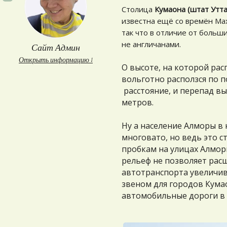
Столица
Кумаона (штат Утт
известна ещё со времён Мах
так что в отличие от больш
не англичанами.
Сайт Админ
Открыть информацию ↓
О высоте, на которой рас
вольготно расползся по 
расстояние, и перепад вы
метров.
Ну а население Алморы в 
многовато, но ведь это 
пробкам на улицах Алмор
рельеф не позволяет расш
автотранспорта увеличив
звеном для городов Кума
автомобильные дороги в о