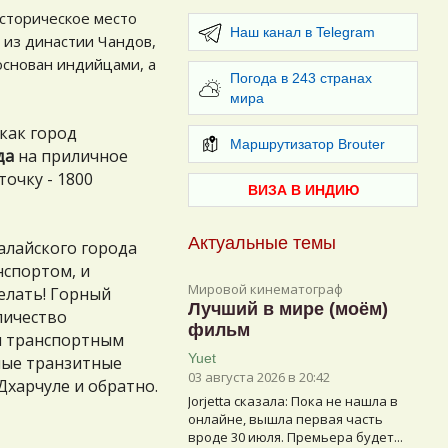
историческое место
Наш канал в Telegram
 из династии Чандов,
основан индийцами, а
Погода в 243 странах
мира
как город
Маршрутизатор Brouter
да
на приличное
очку - 1800
ВИЗА В ИНДИЮ
Актуальные темы
малайского города
нспортом, и
Мировой кинематограф
елать! Горный
Лучший в мире (моём)
личество
фильм
м транспортным
Yuet
ные транзитные
03 августа 2026 в 20:42
Дхарчуле и обратно.
Jorjetta сказалa: Пока не нашла в
онлайне, вышла первая часть
вроде 30 июля. Премьера будет...