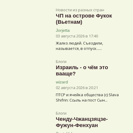
Новости из разных стран
ЧП на острове Фукок
(Вьетнам)
Jorjetta
03 августа 2026 в 17:40
Жалко людей. Съездили,
называется, в отпуск......
Блоги
Израиль - о чём это
вааще?
wizard
02 августа 2026 в 20:21
ПТСР и ячейка общества (с) Slava
Shifrin: Ссыль на пост Сын...
Блоги
Ченду-Чжанцзяцзе-
Фужун-Фенхуан