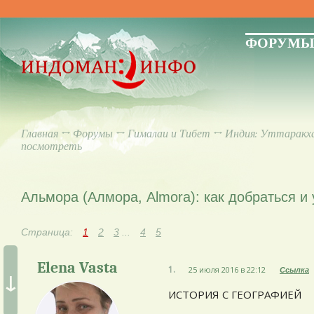
ФОРУМ
Главная
↔
Форумы
↔
Гималаи и Тибет
↔
Индия: Уттаракх
посмотреть
Альмора (Алмора, Almora): как добраться и у
Страница:
1
2
3
...
4
5
Elena Vasta
1.
25 июля 2016 в 22:12
Ссылка
↓
ИСТОРИЯ С ГЕОГРАФИЕЙ