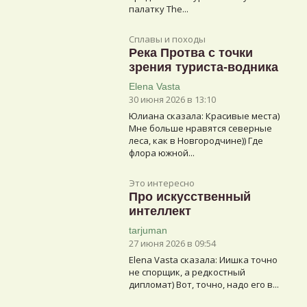
палатку The...
Сплавы и походы
Река Протва с точки
зрения туриста-водника
Elena Vasta
30 июня 2026 в 13:10
Юлиана сказалa: Красивые места)
Мне больше нравятся северные
леса, как в Новгородчине)) Где
флора южной...
Это интересно
Про искусственный
интеллект
tarjuman
27 июня 2026 в 09:54
Elena Vasta сказалa: Иишка точно
не спорщик, а редкостный
дипломат) Вот, точно, надо его в...