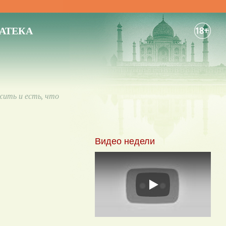
АТЕКА
18+
жить и есть, что
Видео недели
Play