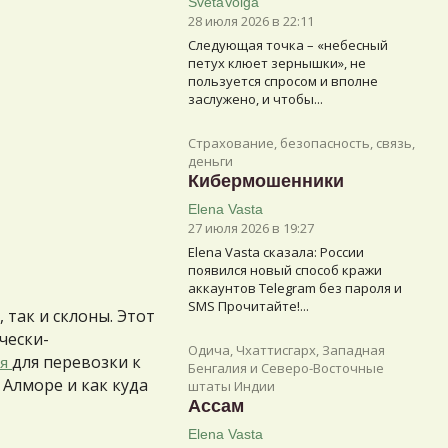
SvetaVolga
28 июля 2026 в 22:11
Следующая точка – «небесный
петух клюет зернышки», не
пользуется спросом и вполне
заслужено, и чтобы...
Страхование, безопасность, связь,
деньги
Кибермошенники
Elena Vasta
27 июля 2026 в 19:27
Elena Vasta сказалa: России
появился новый способ кражи
аккаунтов Telegram без пароля и
SMS Прочитайте!...
 так и склоны. Этот
чески-
Одича, Чхаттисгарх, Западная
для перевозки к
ия
Бенгалия и Северо-Восточные
 Алморе и как куда
штаты Индии
Ассам
Elena Vasta