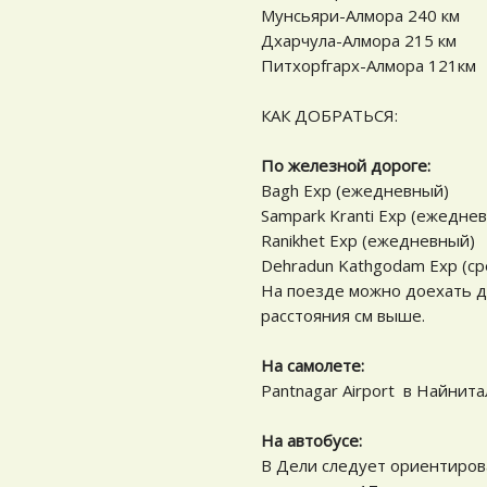
Мунсьяри-Алмора 240 км
Дхарчула-Алмора 215 км
Питхорfгарх-Алмора 121км
КАК ДОБРАТЬСЯ:
По железной дороге:
Bagh Exp (ежедневный)
Sampark Kranti Exp (ежедне
Ranikhet Exp (ежедневный)
Dehradun Kathgodam Exp (ср
На поезде можно доехать до
расстояния см выше.
На самолете:
Pantnagar Airport в Найнита
На автобусе:
В Дели следует ориентирова