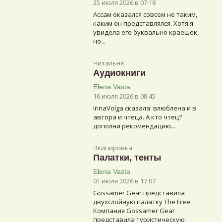
25 июля 2026 в 07:18
Ассам оказался совсем не таким,
каким он представлялся. Хотя я
увидела его буквально краешек,
но...
Читальня
Аудиокниги
Elena Vasta
16 июля 2026 в 08:45
IrinaVolga сказалa: влюблена и в
автора и чтеца. А кто чтец?
дополни рекомендацию...
Экипировка
Палатки, тенты
Elena Vasta
01 июля 2026 в 17:07
Gossamer Gear представила
двухслойную палатку The Free
Компания Gossamer Gear
представила туристическую