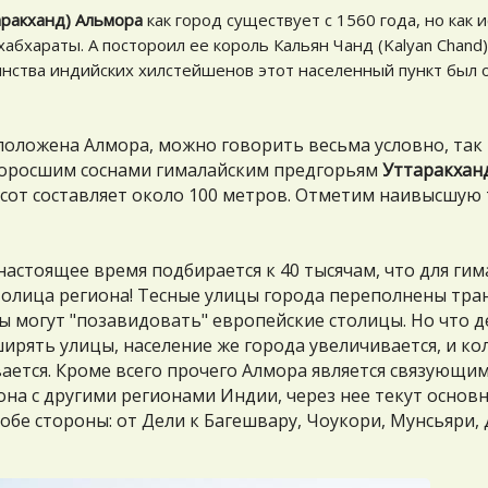
аракханд) Альмора
как город существует с 1560 года, но как 
абхараты. А постороил ее король Кальян Чанд (Kalyan Chand)
инства индийских хилстейшенов этот населенный пункт был 
положена Алмора, можно говорить весьма условно, так 
поросшим соснами гималайским предгорьям
Уттаракхан
сот составляет около 100 метров. Отметим наивысшую т
настоящее время подбирается к 40 тысячам, что для ги
столица региона! Тесные улицы города переполнены тра
ы могут "позавидовать" европейские столицы. Но что д
ирять улицы, население же города увеличивается, и ко
ается. Кроме всего прочего Алмора является связующи
она с другими регионами Индии, через нее текут основ
бе стороны: от Дели к Багешвару, Чоукори, Мунсьяри, 