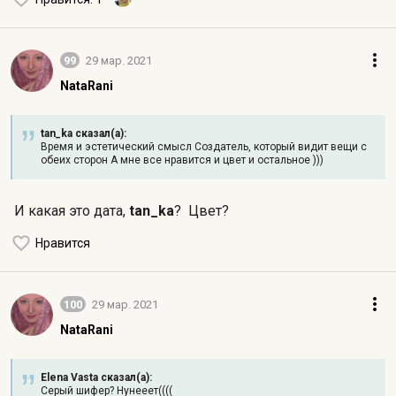
99
29 мар. 2021
NataRani
tan_ka сказал(а):
Время и эстетический смысл Создатель, который видит вещи с
обеих сторон А мне все нравится и цвет и остальное )))
И какая это дата,
tan_ka
? Цвет?
Нравится
100
29 мар. 2021
NataRani
Elena Vasta сказал(а):
Серый шифер? Нунееет((((