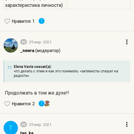
характеристика личности)
T
Нравится
: 1
92
29 мар. 2021
_newra
(модератор)
Elena Vasta сказал(а):
что делать с этим и как это понимать: «активисты спешат на
радость»
Продолжать в том же духе!!
T
Нравится
: 2
93
29 мар. 2021
T
tan_ka