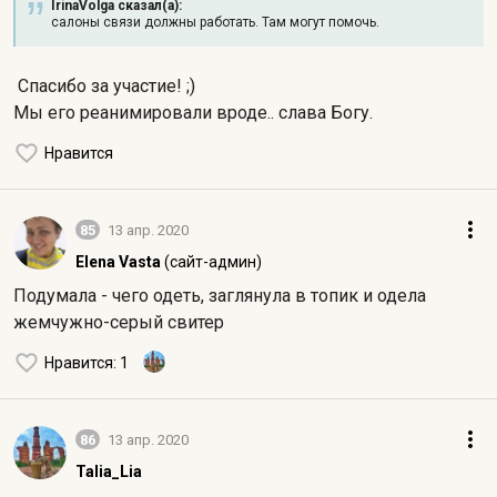
IrinaVolga сказал(а):
салоны связи должны работать. Там могут помочь.
Спасибо за участие! ;)
Мы его реанимировали вроде.. слава Богу.
Нравится
85
13 апр. 2020
Elena Vasta
(сайт-админ)
Подумала - чего одеть, заглянула в топик и одела
жемчужно-серый свитер
Нравится
: 1
86
13 апр. 2020
Talia_Lia