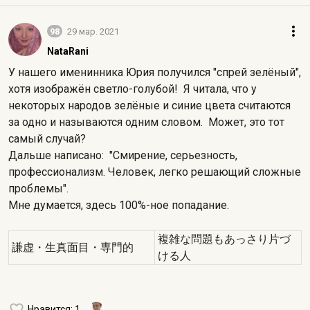
98
29 мар. 2021
NataRani
У нашего именинника Юрия получился "спрей зелёный",
хотя изображён светло-голубой! Я читала, что у
некоторых народов зелёные и синие цвета считаются
за одно и называются одним словом. Может, это тот
самый случай?
Дальше написано: "Смирение, серьезность,
профессионализм. Человек, легко решающий сложные
проблемы".
Мне думается, здесь 100%-ное попадание.
複雑な問題もあっさり片づ
謙虚・生真面目・専門的
ける人
Нравится
: 1