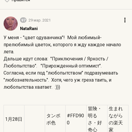
97
29 мар. 2021
NataRani
У меня - "цвет одуванчика"! Мой любимый-
прелюбимый цветок, которого я жду каждое начало
лета.
Дальше идут слова: "Приключения / Яркость /
Любопытство". "Прирожденный оптимист".
Согласна, если под "любопытством" подразумевать
"любознательность". Хотя, чего уж греха таить, и
любопытства хватает. :)))
冒険・
生まれ
タンポ
#FFD90
明る
ながら
1月28日
ポ色
0
さ・好
の楽天
奇心
家