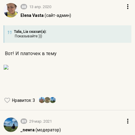
88
13 апр. 2020
Elena Vasta
(сайт-админ)
Talia_Lia сказал(а):
Показывайте )))
Вот! И платочек в тему
Нравится
: 3
89
29 мар. 2021
_newra
(модератор)