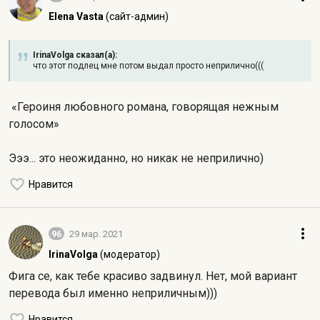
Elena Vasta
(сайт-админ)
IrinaVolga сказал(а):
что этот подлец мне потом выдал просто неприлично(((
«Героиня любовного романа, говорящая нежным
голосом»
Эээ... это неожиданно, но никак не неприлично)
Нравится
96
29 мар. 2021
IrinaVolga
(модератор)
Фига се, как тебе красиво задвинул. Нет, мой вариант
перевода был именно неприличным)))
Нравится