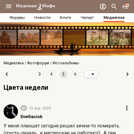
Форумы
Новости
Блоги
Чилаут
Медиатека
Медиатека
Фотофорум
Фотоальбомы
3
4
5
6
...
Цвета недели
81
12 апр. 2020
Svetliaciok
У меня планшет сегодня решил зачем-то помереть..
(грусть-печаль.. и мастерские не работают). А там