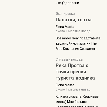
чтец? дополни
нам Индией и остальными
рекомендацию
СВ штатами, которые я тоже
Экипировка
надеюсь увидеть.
Палатки, тенты
Elena Vasta
около 1 месяца назад
Gossamer Gear представила
двухслойную палатку The
Free Компания Gossamer
Gear представила
туристическую палатку The
Сплавы и походы
Free, которая стала первой
Река Протва с
полностью самонесущей
точки зрения
ультралегкой моделью в
туриста-водника
ассортименте
Elena Vasta
производителя. Новинка
около 1 месяца назад
получила двухслойную
конструкцию с отдельным
Юлиана сказалa: Красивые
внешним тентом и сетчатой
места) Мне больше
внутренней палаткой, а ее