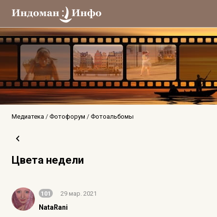
Медиатека
Фотофорум
Фотоальбомы
Цвета недели
101
29 мар. 2021
NataRani