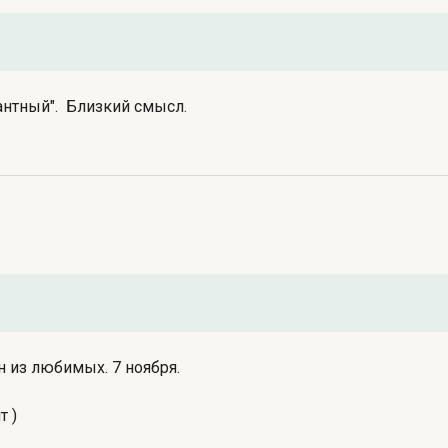
антный". Близкий смысл.
н из любимых. 7 ноября.
т )