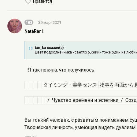
Нравится
103
30 мар. 2021
NataRani
tan_ka сказал(а):
Цвет подсолнечника - светло рыжий - тоже один из люби
Я так поняла, что получилось
タイミング・美学センス
物事を両面から
/ Чувство времени и эстетики / Созд
Вы тонкий человек, с развитым пониманием сущ
Творческая личность, умеющая видеть дуализм 