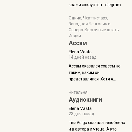
физуха, долгий спуск, потом
кражи аккаунтов Telegram
подъем по этому же пути.
без пароля и SMS
Вполне можно пропустить.
Прочитайте! У моих двух
Одича, Чхаттисгарх,
Пока
Западная Бенгалия и
знакомых вот так увели
Северо-Восточные штаты
аккаунты
Индии
Ассам
Elena Vasta
14 дней назад
Ассам оказался совсем не
таким, каким он
представлялся. Хотя я
увидела его буквально
краешек, но все же схватила
Читальня
ауру штата, как-то он меня
Аудиокниги
принял и я его. Пышная
Elena Vasta
природа, мягкие
23 дня назад
доброжелательные люди,
IrinaVolga сказалa: влюблена
такая как бы переходная
и в автора и чтеца. А кто
ступень между привычной