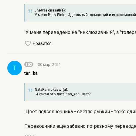
_newra сказал(а):
У меня Baby Pink - -Идеальный, домашний и инклюзивный
У меня переведено не "инклюзивный", а "толер
Нравится
102
30 мар. 2021
T
tan_ka
NataRani сказал(а):
И какая это дата, tan_ka? Цвет?
Цвет подсолнечника - светло рыжий - тоже оди
Переводчики еще забавно по-разному переводя