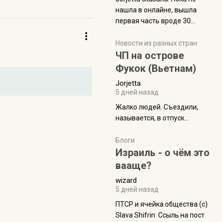
нашла в онлайне, вышла
первая часть вроде 30
июля. Премьера будет на
Дивали 8 ноября.
Новости из разных стран
ЧП на острове
Фукок (Вьетнам)
Jorjetta
5 дней назад
Жалко людей. Съездили,
называется, в отпуск...
Блоги
Израиль - о чём это
вааще?
wizard
5 дней назад
ПТСР и ячейка общества (с)
Slava Shifrin: Ссыль на пост