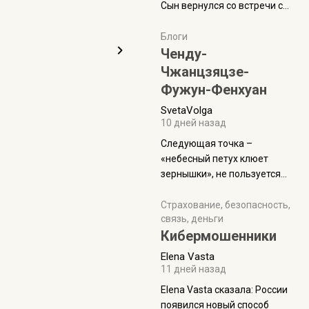
Сын вернулся со встречи с
армейскими друзьями (год
уже, как демобилизовались,
Блоги
а продолжают встречаться
Ченду-
почти каждую неделю) и с
Чжанцзяцзе-
порога сообщил: "Эйтан
Фужун-Фенхуан
разводится!" Эйтан -
SvetaVolga
мальчик из религиозной
10 дней назад
семьи, из тех, кого называют
"вязаные кипы". С 2022-го
Следующая точка –
«небесный петух клюет
зернышки», не пользуется
спросом и вполне
заслужено, и чтобы попасть
Страхование, безопасность,
связь, деньги
на начало тропы показали
Кибермошенники
водителю карту, иначе
автобус не остановится.
Elena Vasta
Пошли туда, потому что я
11 дней назад
начиталась восторженных
Elena Vasta сказалa: России
отзывов. По мне – сплошная
появился новый способ