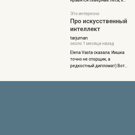
нравятся северные леса, как
масса в базовой
в Новгородчине)) Где флора
комплектации составляет
южной тайги
Это интересно
около 845 г. Палатка весит
Про искусственный
менее
интеллект
tarjuman
около 1 месяца назад
Elena Vasta сказалa: Иишка
точно не спорщик, а
редкостный дипломат) Вот,
точно, надо его в МИДы на
помощь в переговорах
слать))