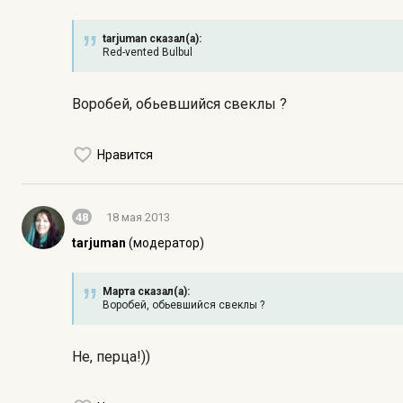
tarjuman сказал(а):
Red-vented Bulbul
Воробей, обьевшийся свеклы ?
Нравится
48
18 мая 2013
tarjuman
(модератор)
Марта сказал(а):
Воробей, обьевшийся свеклы ?
Не, перца!))