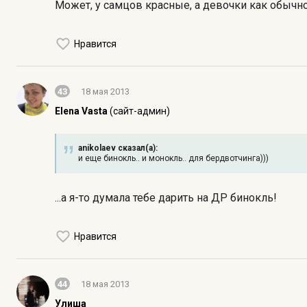
Может, у самцов красные, а девочки как обычно
Нравится
43
18 мая 2013
Elena Vasta
(сайт-админ)
anikolaev сказал(а):
и еще бинокль.. и монокль.. для бердвотчинга)))
...а я-то думала тебе дарить на ДР бинокль!
Нравится
44
18 мая 2013
Улиша