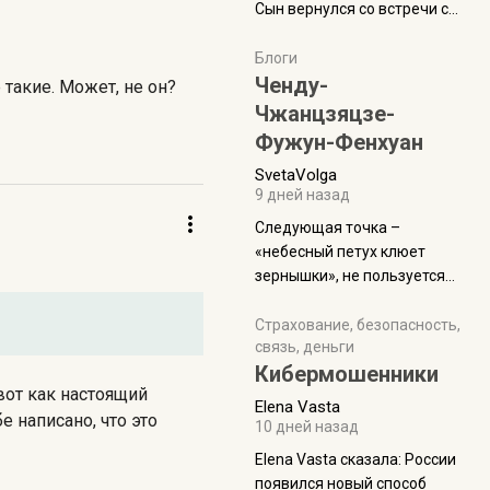
Сын вернулся со встречи с
армейскими друзьями (год
уже, как демобилизовались,
Блоги
а продолжают встречаться
Ченду-
е такие. Может, не он?
почти каждую неделю) и с
Чжанцзяцзе-
порога сообщил: "Эйтан
Фужун-Фенхуан
разводится!" Эйтан -
SvetaVolga
мальчик из религиозной
9 дней назад
семьи, из тех, кого называют
"вязаные кипы". С 2022-го
Следующая точка –
«небесный петух клюет
зернышки», не пользуется
спросом и вполне
заслужено, и чтобы попасть
Страхование, безопасность,
связь, деньги
на начало тропы показали
Кибермошенники
водителю карту, иначе
 вот как настоящий
автобус не остановится.
Elena Vasta
е написано, что это
Пошли туда, потому что я
10 дней назад
начиталась восторженных
Elena Vasta сказалa: России
отзывов. По мне – сплошная
появился новый способ