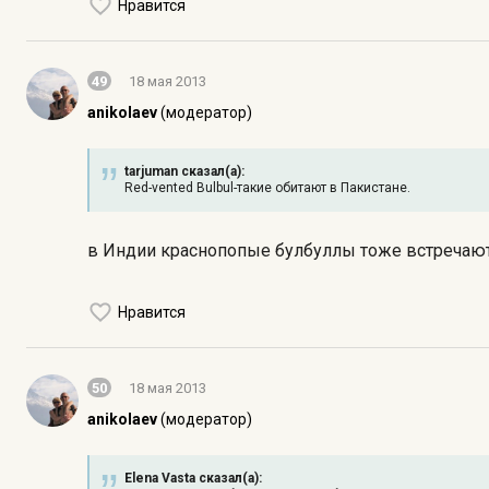
Нравится
49
18 мая 2013
anikolaev
(модератор)
tarjuman сказал(а):
Red-vented Bulbul-такие обитают в Пакистане.
в Индии краснопопые булбуллы тоже встречают
Нравится
50
18 мая 2013
anikolaev
(модератор)
Elena Vasta сказал(а):