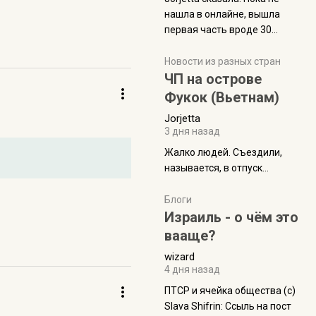
нашла в онлайне, вышла
первая часть вроде 30
июля. Премьера будет на
Дивали 8 ноября.
Новости из разных стран
ЧП на острове
Фукок (Вьетнам)
Jorjetta
3 дня назад
Жалко людей. Съездили,
называется, в отпуск...
Блоги
Израиль - о чём это
вааще?
wizard
4 дня назад
ПТСР и ячейка общества (с)
Slava Shifrin: Ссыль на пост