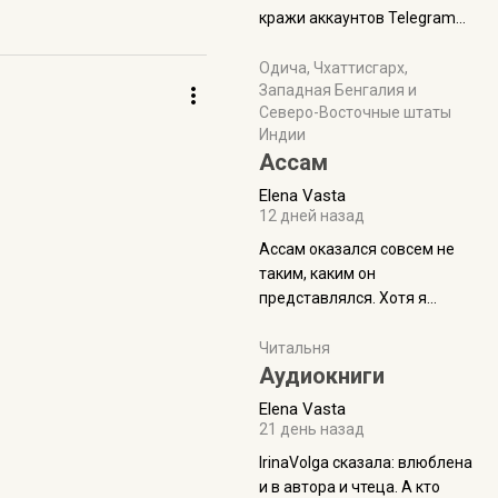
физуха, долгий спуск, потом
кражи аккаунтов Telegram
подъем по этому же пути.
без пароля и SMS
Вполне можно пропустить.
Прочитайте! У моих двух
Одича, Чхаттисгарх,
Пока
Западная Бенгалия и
знакомых вот так увели
Северо-Восточные штаты
аккаунты
Индии
Ассам
Elena Vasta
12 дней назад
Ассам оказался совсем не
таким, каким он
представлялся. Хотя я
увидела его буквально
краешек, но все же схватила
Читальня
ауру штата, как-то он меня
Аудиокниги
принял и я его. Пышная
Elena Vasta
природа, мягкие
21 день назад
доброжелательные люди,
IrinaVolga сказалa: влюблена
такая как бы переходная
и в автора и чтеца. А кто
ступень между привычной