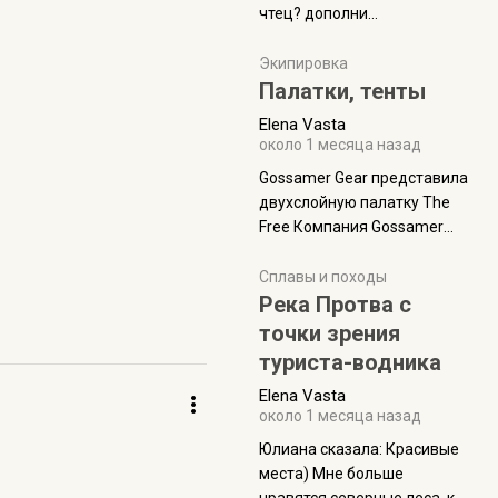
чтец? дополни
нам Индией и остальными
рекомендацию
СВ штатами, которые я тоже
Экипировка
надеюсь увидеть.
Палатки, тенты
Elena Vasta
около 1 месяца назад
Gossamer Gear представила
двухслойную палатку The
Free Компания Gossamer
Gear представила
туристическую палатку The
Сплавы и походы
Free, которая стала первой
Река Протва с
полностью самонесущей
точки зрения
ультралегкой моделью в
туриста-водника
ассортименте
Elena Vasta
производителя. Новинка
около 1 месяца назад
получила двухслойную
конструкцию с отдельным
Юлиана сказалa: Красивые
внешним тентом и сетчатой
места) Мне больше
внутренней палаткой, а ее