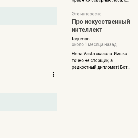
нравятся северные леса, как
масса в базовой
в Новгородчине)) Где флора
комплектации составляет
южной тайги
Это интересно
около 845 г. Палатка весит
Про искусственный
менее
интеллект
tarjuman
около 1 месяца назад
Elena Vasta сказалa: Иишка
точно не спорщик, а
редкостный дипломат) Вот,
точно, надо его в МИДы на
помощь в переговорах
слать))