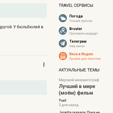
TRAVEL СЕРВИСЫ
Погода
Точный прогноз
 другой. У бюльбюлей в
Brouter
Проложить маршрут
Телеграм
Наш канал
Виза в Индию
Лучшее для лонгстея
АКТУАЛЬНЫЕ ТЕМЫ
Мировой кинематограф
Лучший в мире
(моём) фильм
Yuet
3 дня назад
Jorjetta сказалa: Пока не