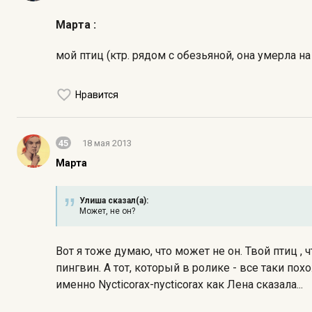
Марта :
мой птиц (ктр. рядом с обезьяной, она умерла на
Нравится
45
18 мая 2013
Марта
Улиша сказал(а):
Может, не он?
Вот я тоже думаю, что может не он. Твой птиц , 
пингвин. А тот, который в ролике - все таки пох
именно Nycticorax-nycticorax как Лена сказала...