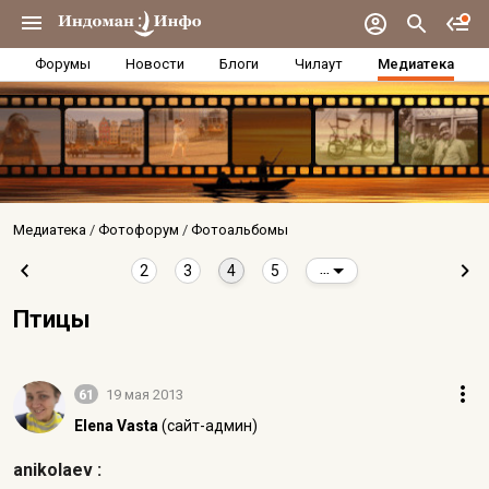
Форумы
Новости
Блоги
Чилаут
Медиатека
Медиатека
Фотофорум
Фотоальбомы
2
3
4
5
...
Птицы
61
19 мая 2013
Elena Vasta
(сайт-админ)
anikolaev :