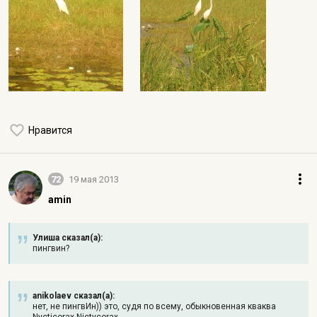
Нравится
72
19 мая 2013
amin
Улиша сказал(а):
пингвин?
anikolaev сказал(а):
нет, не пингвИн)) это, судя по всему, обыкновенная кваква