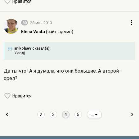
Нравится
80
28 мая 2013
Elena Vasta
(сайт-админ)
anikolaev сказал(а):
Удод)
Да ты что! А я думала, что они большие. А второй -
орел?
Нравится
2
3
4
5
...