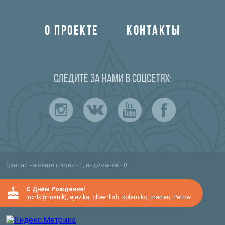
О ПРОЕКТЕ
КОНТАКТЫ
Следите за нами в соцсетях:
Сейчас на сайте гостей - 1, индоманов - 0
C Днём Рождения!
IronIk (irinanik)
,
ejevika
,
clownfish
,
kolemiko
,
marten
,
Petrov