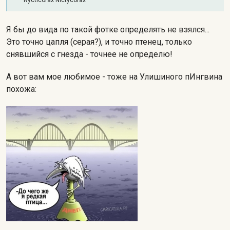
Nycticorax Nictycorax
Я бы до вида по такой фотке определять не взялся...
Это точно цапля (серая?), и точно птенец, только
снявшийся с гнезда - точнее не определю!
А вот вам мое любимое - тоже на Улишиного пИнгвина
похожа: