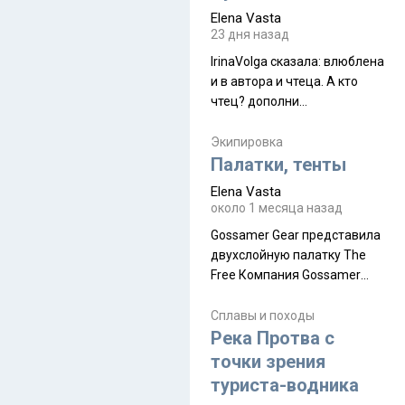
принял и я его. Пышная
Elena Vasta
природа, мягкие
23 дня назад
доброжелательные люди,
IrinaVolga сказалa: влюблена
такая как бы переходная
и в автора и чтеца. А кто
ступень между привычной
чтец? дополни
нам Индией и остальными
рекомендацию
СВ штатами, которые я тоже
Экипировка
надеюсь увидеть.
Палатки, тенты
Elena Vasta
около 1 месяца назад
Gossamer Gear представила
двухслойную палатку The
Free Компания Gossamer
Gear представила
туристическую палатку The
Сплавы и походы
Free, которая стала первой
Река Протва с
полностью самонесущей
точки зрения
ультралегкой моделью в
туриста-водника
ассортименте