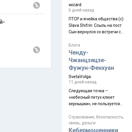
wizard
6 дней назад
ПТСР и ячейка общества (с)
й-
Slava Shifrin: Ссыль на пост
Сын вернулся со встречи с
армейскими друзьями (год
уже, как демобилизовались,
Блоги
а продолжают встречаться
Ченду-
почти каждую неделю) и с
Чжанцзяцзе-
порога сообщил: "Эйтан
Фужун-Фенхуан
разводится!" Эйтан -
SvetaVolga
мальчик из религиозной
11 дней назад
семьи, из тех, кого называют
"вязаные кипы". С 2022-го
Следующая точка –
«небесный петух клюет
зернышки», не пользуется
спросом и вполне
заслужено, и чтобы попасть
Страхование, безопасность,
связь, деньги
на начало тропы показали
Кибермошенники
водителю карту, иначе