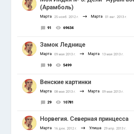
(Арамболь)
Марта
Марта
25 нояб. 2012 г.
01 авг. 2013 г.
91
69634
Замок Леднице
Марта
Марта
09 мая 2013 г.
13 мая 2013 г.
10
5499
Венские картинки
Марта
Марта
08 мая 2013 г.
09 мая 2013 г.
29
10781
Норвегия. Северная принцесса
Марта
Улиша
16 дек. 2012 г.
29 апр. 2013 г.