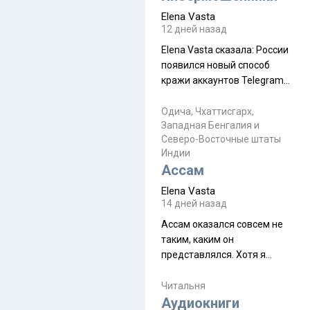
автобус не остановится.
Elena Vasta
Пошли туда, потому что я
12 дней назад
начиталась восторженных
Elena Vasta сказалa: России
отзывов. По мне – сплошная
появился новый способ
физуха, долгий спуск, потом
кражи аккаунтов Telegram
подъем по этому же пути.
без пароля и SMS
Вполне можно пропустить.
Прочитайте! У моих двух
Одича, Чхаттисгарх,
Пока
Западная Бенгалия и
знакомых вот так увели
Северо-Восточные штаты
аккаунты
Индии
Ассам
Elena Vasta
14 дней назад
Ассам оказался совсем не
таким, каким он
представлялся. Хотя я
увидела его буквально
краешек, но все же схватила
Читальня
ауру штата, как-то он меня
Аудиокниги