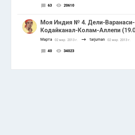
63
20610
Моя Индия № 4. Дели-Варанаси
Кодайканал-Колам-Аллепи (19.02
Марта
tarjuman
02 мар. 2013 г.
02 мар. 2013 г.
40
34023