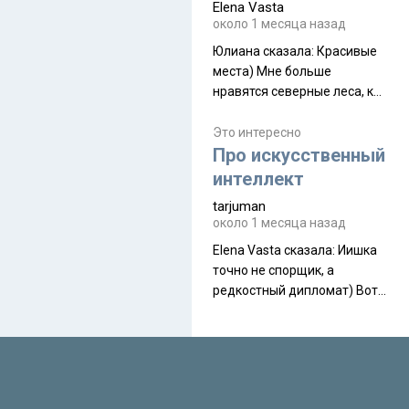
Elena Vasta
производителя. Новинка
около 1 месяца назад
получила двухслойную
конструкцию с отдельным
Юлиана сказалa: Красивые
внешним тентом и сетчатой
места) Мне больше
внутренней палаткой, а ее
нравятся северные леса, как
масса в базовой
в Новгородчине)) Где флора
комплектации составляет
южной тайги
Это интересно
около 845 г. Палатка весит
Про искусственный
менее
интеллект
tarjuman
около 1 месяца назад
Elena Vasta сказалa: Иишка
точно не спорщик, а
редкостный дипломат) Вот,
точно, надо его в МИДы на
помощь в переговорах
слать))