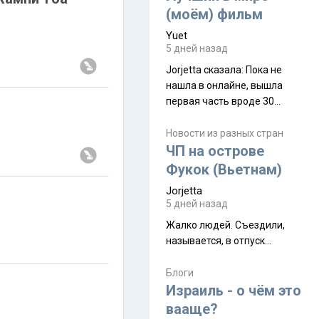
(моём) фильм
Yuet
5 дней назад
Jorjetta сказалa: Пока не
нашла в онлайне, вышла
первая часть вроде 30
июля. Премьера будет на
Дивали 8 ноября.
Новости из разных стран
ЧП на острове
Фукок (Вьетнам)
Jorjetta
5 дней назад
Жалко людей. Съездили,
называется, в отпуск...
Блоги
Израиль - о чём это
вааще?