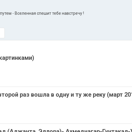
утем - Вселенная спешит тебе навстречу !
 картинками)
торой раз вошла в одну и ту же реку (март 201
ад (Аджанта, Эллора)- Ахмеднагар-Гунтакал-