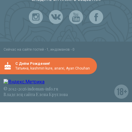
Сейчас на сайте гостей - 1, индоманов - 0
C Днём Рождения!
Татьяна
,
kashmiri kure
,
anarxi
,
Ayan Chouhan
© 2012-2026 indoman-info.ru
Владелец сайта Елена Круглова