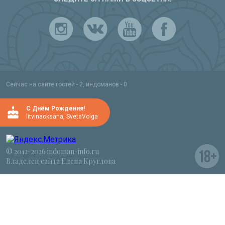
Сейчас на сайте гостей - 2, индоманов - 0
C Днём Рождения!
litvinaoksana
,
SvetaVolga
© 2012-2026 indoman-info.ru
Владелец сайта Елена Круглова