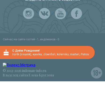
Сейчас на сайте гостей - 1, индоманов - 0
C Днём Рождения!
IronIk (irinanik)
,
ejevika
,
clownfish
,
kolemiko
,
marten
,
Petrov
© 2012-2026 indoman-info.ru
Владелец сайта Елена Круглова