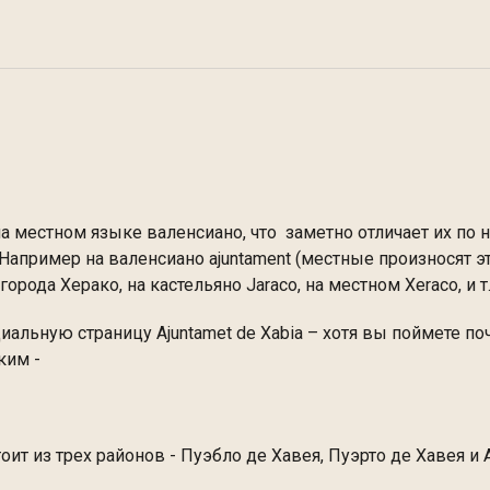
 на местном языке валенсиано, что заметно отличает их по 
апример на валенсиано аjuntament (местные произносят эт
города Херако, на кастельяно Jaraco, на местном Xeraco, и т.
альную страницу Ajuntamet de Xabia – хотя вы поймете поч
ким -
т из трех районов - Пуэбло де Хавея, Пуэрто де Хавея и 