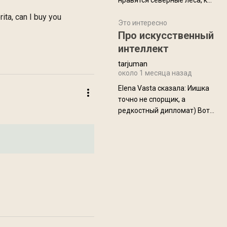
нравятся северные леса, как
масса в базовой
в Новгородчине)) Где флора
ita, can I buy you
комплектации составляет
южной тайги
Это интересно
около 845 г. Палатка весит
Про искусственный
менее
интеллект
tarjuman
около 1 месяца назад
Elena Vasta сказалa: Иишка
точно не спорщик, а
редкостный дипломат) Вот,
точно, надо его в МИДы на
помощь в переговорах
слать))