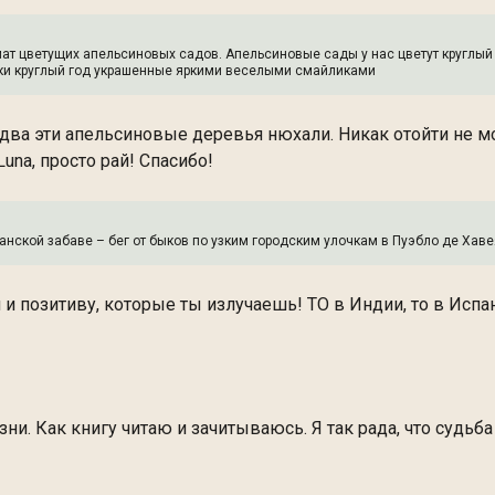
ат цветущих апельсиновых садов. Апельсиновые сады у нас цветут круглый
очки круглый год украшенные яркими веселыми смайликами
а два эти апельсиновые деревья нюхали. Никак отойти не м
Luna, просто рай! Спасибо!
анской забаве – бег от быков по узким городским улочкам в Пуэбло де Хаве
 позитиву, которые ты излучаешь! ТО в Индии, то в Испани
зни. Как книгу читаю и зачитываюсь. Я так рада, что судьб