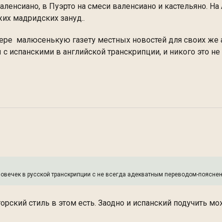
ленсиано, в Пуэрто на смеси валенсиано и кастельяно. На
их мадридских зануд..
тере малюсенькую газету местных новостей для своих же 
с испанскими в английской транскрипции, и никого это не
словечек в русской транскрипции с не всегда адекватным переводом-пояснен
орский стиль в этом есть. Заодно и испанский подучить м