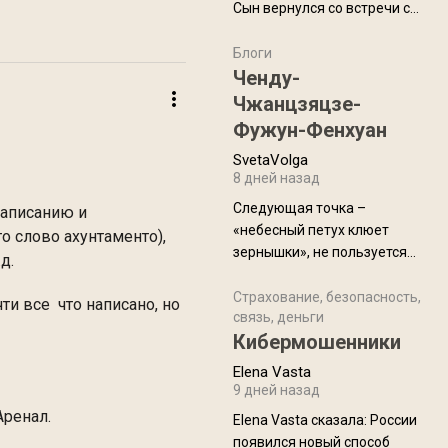
Сын вернулся со встречи с
армейскими друзьями (год
уже, как демобилизовались,
Блоги
а продолжают встречаться
Ченду-
почти каждую неделю) и с
Чжанцзяцзе-
порога сообщил: "Эйтан
Фужун-Фенхуан
разводится!" Эйтан -
SvetaVolga
мальчик из религиозной
8 дней назад
семьи, из тех, кого называют
"вязаные кипы". С 2022-го
Следующая точка –
написанию и
«небесный петух клюет
о слово ахунтаменто),
зернышки», не пользуется
д.
спросом и вполне
заслужено, и чтобы попасть
Страхование, безопасность,
ти все что написано, но
связь, деньги
на начало тропы показали
Кибермошенники
водителю карту, иначе
автобус не остановится.
Elena Vasta
Пошли туда, потому что я
9 дней назад
начиталась восторженных
Аренал.
Elena Vasta сказалa: России
отзывов. По мне – сплошная
появился новый способ