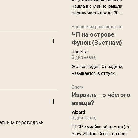
нашла в онлайне, вышла
первая часть вроде 30
июля. Премьера будет на
Дивали 8 ноября.
Новости из разных стран
ЧП на острове
Фукок (Вьетнам)
Jorjetta
3 дня назад
Жалко людей. Съездили,
называется, в отпуск...
Блоги
Израиль - о чём это
вааще?
wizard
3 дня назад
кватным переводом-
ПТСР и ячейка общества (с)
Slava Shifrin: Ссыль на пост