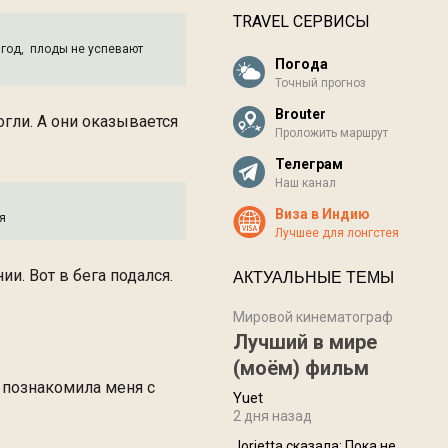
TRAVEL СЕРВИСЫ
 год, плоды не успевают
Погода
Точный прогноз
Brouter
огли. А они оказывается
Проложить маршрут
Телеграм
Наш канал
Виза в Индию
я
Лучшее для лонгстея
и. Вот в бега подался.
АКТУАЛЬНЫЕ ТЕМЫ
Мировой кинематограф
Лучший в мире
(моём) фильм
а познакомила меня с
Yuet
2 дня назад
Jorjetta сказалa: Пока не