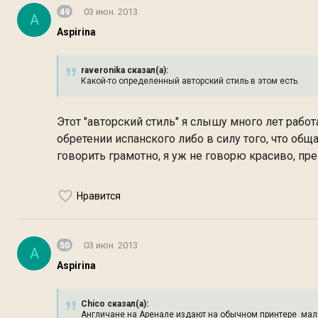
49
03 июн. 2013
A
Aspirina
raveronika сказал(а):
Какой-то определенный авторский стиль в этом есть.
Этот "авторский стиль" я слышу много лет работ
обретении испанского либо в силу того, что об
говорить грамотно, я уж не говорю красиво, прев
Нравится
50
03 июн. 2013
A
Aspirina
Chico сказал(а):
Англичане на Аренале издают на обычном принтере малю