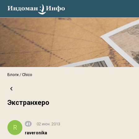
Блоги
Chico
Экстранхеро
41
02 июн. 2013
R
raveronika