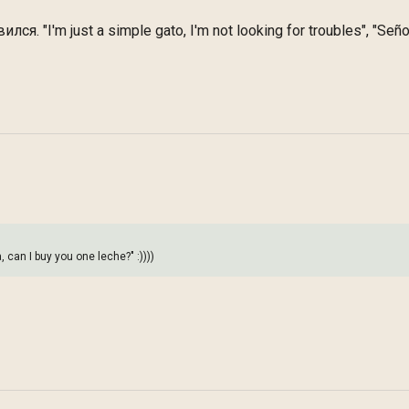
 "I'm just a simple gato, I'm not looking for troubles", "Señor
, can I buy you one leche?" :))))