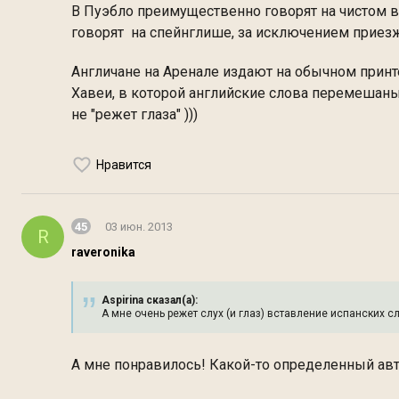
В Пуэбло преимущественно говорят на чистом ва
говорят на спейнглише, за исключением приезж
Англичане на Аренале издают на обычном прин
Хавеи, в которой английские слова перемешаны 
не "режет глаза" )))
Нравится
45
03 июн. 2013
R
raveronika
Aspirina сказал(а):
А мне очень режет слух (и глаз) вставление испанских 
А мне понравилось! Какой-то определенный авт