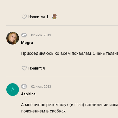
Нравится
: 1
42
02 июн. 2013
Mogra
Присоединяюсь ко всем похвалам. Очень талант
Нравится
43
02 июн. 2013
A
Aspirina
А мне очень режет слух (и глаз) вставление ис
пояснением в скобках.