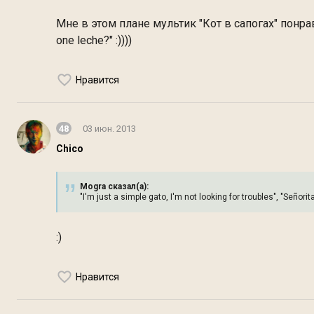
Мне в этом плане мультик "Кот в сапогах" понравился.
one leche?" :))))
Нравится
48
03 июн. 2013
Chico
Mogra сказал(а):
"I'm just a simple gato, I'm not looking for troubles", "Señorita
:)
Нравится