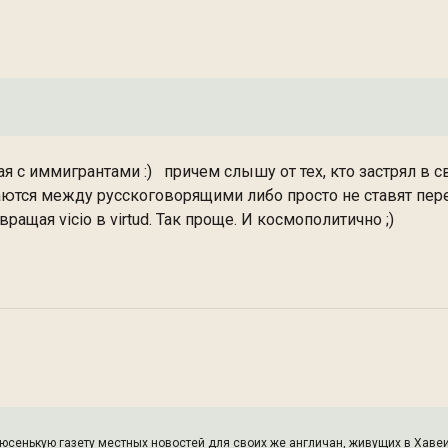
ая с иммигрантами :) причем слышу от тех, кто застрял в 
щаются между русскоговорящими либо просто не ставят пер
ращая vicio в virtud. Так проще. И космополитично ;)
сенькую газету местных новостей для своих же англичан, живущих в Хавеи,