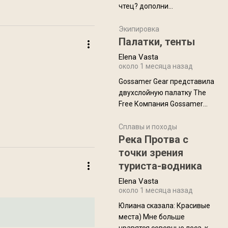
чтец? дополни
нам Индией и остальными
рекомендацию
СВ штатами, которые я тоже
Экипировка
надеюсь увидеть.
Палатки, тенты
Elena Vasta
около 1 месяца назад
Gossamer Gear представила
двухслойную палатку The
Free Компания Gossamer
Gear представила
туристическую палатку The
Сплавы и походы
Free, которая стала первой
Река Протва с
полностью самонесущей
точки зрения
ультралегкой моделью в
туриста-водника
ассортименте
Elena Vasta
производителя. Новинка
около 1 месяца назад
получила двухслойную
конструкцию с отдельным
Юлиана сказалa: Красивые
внешним тентом и сетчатой
места) Мне больше
внутренней палаткой, а ее