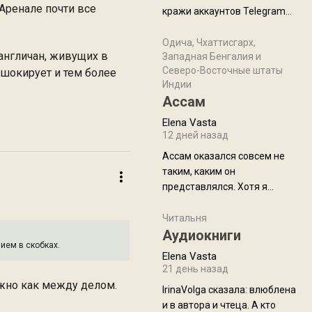
физуха, долгий спуск, потом
 Аренале почти все
кражи аккаунтов Telegram
подъем по этому же пути.
без пароля и SMS
Вполне можно пропустить.
Прочитайте! У моих двух
Одича, Чхаттисгарх,
Пока
англичан, живущих в
Западная Бенгалия и
знакомых вот так увели
Северо-Восточные штаты
 шокирует и тем более
аккаунты
Индии
Ассам
Elena Vasta
12 дней назад
Ассам оказался совсем не
таким, каким он
представлялся. Хотя я
увидела его буквально
краешек, но все же схватила
Читальня
ауру штата, как-то он меня
Аудиокниги
ием в скобках.
принял и я его. Пышная
Elena Vasta
природа, мягкие
21 день назад
доброжелательные люди,
ожно как между делом.
IrinaVolga сказалa: влюблена
такая как бы переходная
и в автора и чтеца. А кто
ступень между привычной