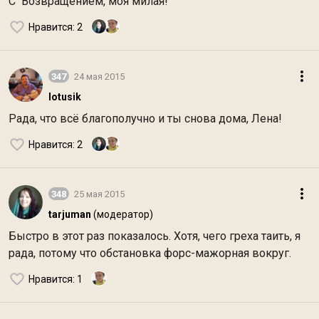
С Возвращением, моя милая!
Нравится
: 2
347
24 мая 2015
lotusik
Рада, что всё благополучно и ты снова дома, Лена!
Нравится
: 2
348
25 мая 2015
tarjuman
(модератор)
Быстро в этот раз показалось. Хотя, чего греха таить, я
рада, потому что обстановка форс-мажорная вокруг.
Нравится
: 1