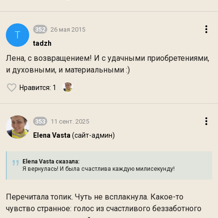
352
26 мая 2015
T
tadzh
Лена, с возвращением! И с удачными приобретениями,
и духовными, и материальными :)
Нравится
: 1
353
11 сент. 2025
Elena Vasta
(сайт-админ)
Elena Vasta сказалa:
Я вернулась! И была счастлива каждую милисекунду!
Перечитала топик. Чуть не всплакнула. Какое-то
чувство странное: голос из счастливого беззаботного