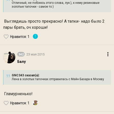
Отличный, не побоюсь этого слова, лук ), к нему резиновые
золотые тапочки - самое то )
Выглядишь просто прекрасно! А тапки- надо было 2
пары брать, оч хороши!
T
Нравится
: 1
342
23 мая 2015
Балу
GNC343 сказал(а):
Лена в золотых тапочках отправилась с Мейн Базара в Москву
Гламурненько!
Нравится
: 1