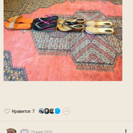
T
Нравится
: 7
•••
345
23 мая 2015