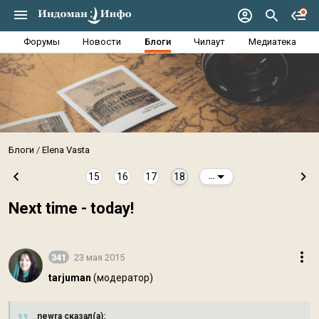
Форумы
Новости
Блоги
Чилаут
Медиатека
Блоги
Elena Vasta
15
16
17
18
...
Next time - today!
341
23 мая 2015
tarjuman
(модератор)
_newra сказал(а):