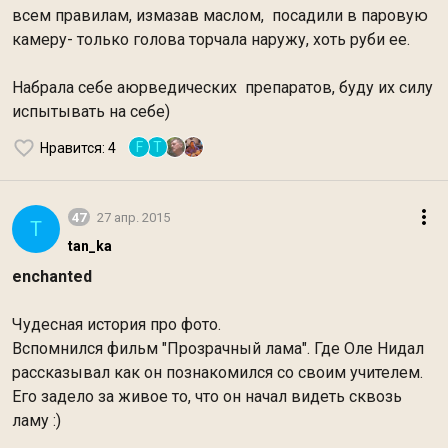
всем правилам, измазав маслом, посадили в паровую
камеру- только голова торчала наружу, хоть руби ее.
Набрала себе аюрведических препаратов, буду их силу
испытывать на себе)
F
Т
Нравится
: 4
47
27 апр. 2015
T
tan_ka
enchanted
Чудесная история про фото.
Вспомнился фильм "Прозрачный лама". Где Оле Нидал
рассказывал как он познакомился со своим учителем.
Его задело за живое то, что он начал видеть сквозь
ламу :)