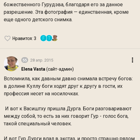
божественного Гурудэва, благодаря его за данное
разрешение. Эта фотография — единственная, кроме
еще одного детского снимка.
F
Т
Нравится
: 3
55
28 апр. 2015
Elena Vasta
(сайт-админ)
Вспомнила, как давным давно снимала встречу богов:
в долине Куллу боги ходят друг к другу в гости, их
профессия несет на носилочках.
И вот к Васиштху пришла Дурга. Боги разговаривают
между собой, то есть за них говорит Гур - голос бога,
такой специальный человек.
И вот Гур Дурги впал в экстаз, и просто страшно рядом