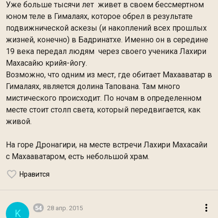
Уже больше тысячи лет живет в своем бессмертном
юном теле в Гималаях, которое обрел в результате
подвижнической аскезы (и накоплений всех прошлых
жизней, конечно) в Бадринатхе. Именно он в середине
19 века передал людям через своего ученика Лахири
Махасайю крийя-йогу.
Возможно, что одним из мест, где обитает Махааватар в
Гималаях, является долина Тапована. Там много
мистического происходит. По ночам в определенном
месте стоит столп света, который передвигается, как
живой.
На горе Дронагири, на месте встречи Лахири Махасайи
с Махааватаром, есть небольшой храм.
Нравится
54
28 апр. 2015
K