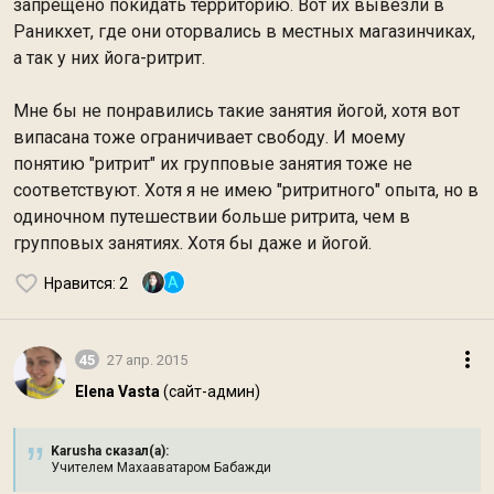
запрещено покидать территорию. Вот их вывезли в
Раникхет, где они оторвались в местных магазинчиках,
а так у них йога-ритрит.
Мне бы не понравились такие занятия йогой, хотя вот
випасана тоже ограничивает свободу. И моему
понятию "ритрит" их групповые занятия тоже не
соответствуют. Хотя я не имею "ритритного" опыта, но в
одиночном путешествии больше ритрита, чем в
групповых занятиях. Хотя бы даже и йогой.
A
Нравится
: 2
45
27 апр. 2015
Elena Vasta
(сайт-админ)
Karusha сказал(а):
Учителем Махааватаром Бабажди