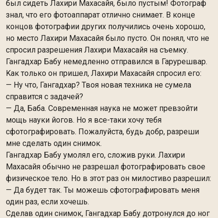
был сидеть Лахири Махасайя, было пустым! Фотограф
знал, что его фотоаппарат отлично снимает. В конце
концов фотографии других получились очень хорошо,
но место Лахири Махасайя было пусто. Он понял, что не
спросил разрешения Лахири Махасайя на съемку.
Гангадхар Бабу немедленно отправился в Гарурешвар.
Kaк только он пришел, Лахири Махасайя спросил его:
— Ну что, Гангадхар? Твоя новая техника не сумела
справится с задачей?
— Да, Баба. Современная наука не может превзойти
мощь науки йогов. Но я все-таки хочу тебя
сфотографировать. Пожалуйста, будь добр, разреши
мне сделать один снимок.
Гангадхар Бабу умолял его, сложив руки. Лахири
Махасайя обычно не разрешал фотографировать свое
физическое тело. Но в этот раз он милостиво разрешил:
— Да будет так. Ты можешь сфотографировать меня
один раз, если хочешь.
Сделав один снимок, Гангадхар Бабу дотронулся до ног