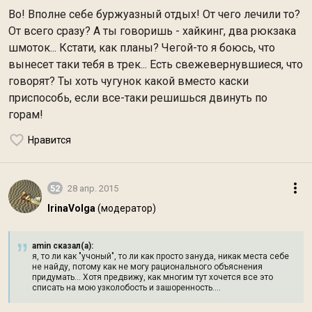
Во! Вполне себе буржуазный отдых! От чего лечили то?
От всего сразу? А ты говоришь - хайкинг, два рюкзака
шмоток... Кстати, как планы? Чегой-то я боюсь, что
вынесет таки тебя в трек... Есть свежевернувшиеся, что
говорят? Ты хоть чугунок какой вместо каски
приспособь, если все-таки решишься двинуть по
горам!
Нравится
52
28 апр. 2015
IrinaVolga
(модератор)
amin сказал(а):
я, то ли как "учоный", то ли как просто зануда, никак места себе
не найду, потому как не могу рационального объяснения
придумать... Хотя предвижу, как многим тут хочется все это
списать на мою узколобость и зашоренность....