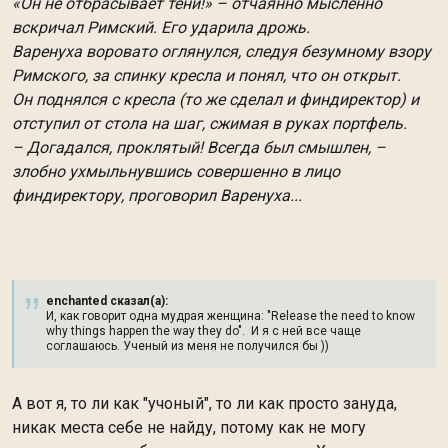
«Он не отбрасывает тени!» – отчаянно мысленно
вскричал Римский. Его ударила дрожь.
Варенуха воровато оглянулся, следуя безумному взору
Римского, за спинку кресла и понял, что он открыт.
Он поднялся с кресла (то же сделал и финдиректор) и
отступил от стола на шаг, сжимая в руках портфель.
– Догадался, проклятый! Всегда был смышлен, –
злобно ухмыльнувшись совершенно в лицо
финдиректору, проговорил Варенуха...
enchanted сказал(а):
И, как говорит одна мудрая женщина: "Release the need to know
why things happen the way they do". И я с ней все чаще
соглашаюсь. Ученый из меня не получился бы ))
А вот я, то ли как "учоный", то ли
как
просто зануда,
никак места себе не найду, потому как не могу