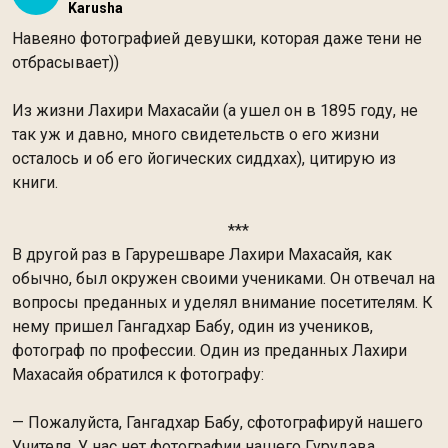
Karusha
Навеяно фотографией девушки, которая даже тени не
отбрасывает))
Из жизни Лахири Махасайи (а ушел он в 1895 году, не
так уж и давно, много свидетельств о его жизни
осталось и об его йогических сиддхах), цитирую из
книги.
***
В другой раз в Гарурешваре Лахири Махасайя, как
обычно, был окружен своими учениками. Он отвечал на
вопросы преданных и уделял внимание посетителям. К
нему пришел Гангадхар Бабу, один из учеников,
фотограф по профессии. Один из преданных Лахири
Махасайя обратился к фотографу:
— Пожалуйста, Гангадхар Бабу, сфотографируй нашего
Учителя. У нас нет фотографии нашего Гурудэва.