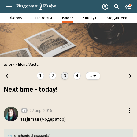
Форумы
Новости
Блоги
Чилаут
Медиатека
Блоги
Elena Vasta
1
2
3
4
...
Next time - today!
41
27 апр. 2015
tarjuman
(модератор)
enchanted сказал(а):