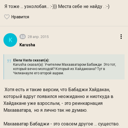
Я тоже ... узколобая... :-))) Места себе не найду . :-)
Нравится
53
28 апр. 2015
K
Karusha
Elena Vasta сказал(а):
Karusha сказал(а): Учителем Махааватаром Бабажди Это тот,
который вечно молодой? Который из Хайдакхана? Тут в
Чилианауле его второй ашрам.
Хотя есть и такие версии, что Бабаджи Хайдакан,
который вдруг появился неожиданно и ниоткуда в
Хайдакане уже взрослым, - это реинкарнация
Махааватара, но я лично так не думаю.
Махааватар Бабаджи - это совсем другое ... существо.