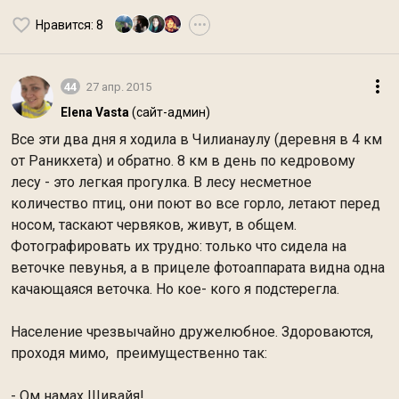
Нравится
: 8
•••
44
27 апр. 2015
Elena Vasta
(сайт-админ)
Все эти два дня я ходила в Чилианаулу (деревня в 4 км
от Раникхета) и обратно. 8 км в день по кедровому
лесу - это легкая прогулка. В лесу несметное
количество птиц, они поют во все горло, летают перед
носом, таскают червяков, живут, в общем.
Фотографировать их трудно: только что сидела на
веточке певунья, а в прицеле фотоаппарата видна одна
качающаяся веточка. Но кое- кого я подстерегла.
Население чрезвычайно дружелюбное. Здороваются,
проходя мимо, преимущественно так:
- Ом намах Шивайя!