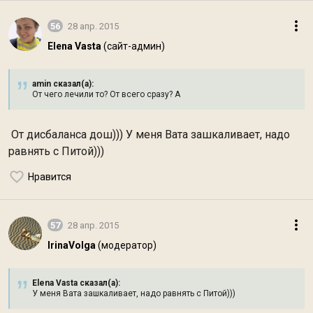
56
28 апр. 2015
Elena Vasta
(сайт-админ)
amin сказал(а):
От чего лечили то? От всего сразу? А
От дисбаланса дош))) У меня Вата зашкаливает, надо
равнять с Питой)))
Нравится
57
28 апр. 2015
IrinaVolga
(модератор)
Elena Vasta сказал(а):
У меня Вата зашкаливает, надо равнять с Питой)))