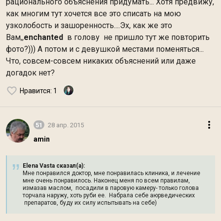
рационального объяснения придумать... Хотя предвижу,
как многим тут хочется все это списать на мою
узколобость и зашоренность....Эх, как же это
Вам,,
enchanted
в голову
не пришло тут же повторить
фото?))) А потом и с девушкой местами поменяться...
Что, совсем-совсем никаких объяснений или даже
догадок нет?
Нравится
: 1
51
28 апр. 2015
amin
Elena Vasta сказал(а):
Мне понравился доктор, мне понравилась клиника, и лечение
мне очень понравилось. Наконец меня по всем правилам,
измазав маслом, посадили в паровую камеру- только голова
торчала наружу, хоть руби ее. Набрала себе аюрведических
препаратов, буду их силу испытывать на себе)