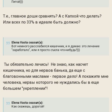
Питой)))
Т.е., главное доши сравнять? А с Капхой что делать?
Или всех по 33% в идеале быть должно?
Elena Vasta сказал(а):
Вот немного расслабился кишечник, и я думаю: это лечение
"заработало", или я просто съела что-нибудь?)))
Ты обязательно лечись! Не знаю, как насчет
кишечника, но для нервов банька, да еще с
благовонными маслами - первое дело! А покажите мне
человека, нервы которого не нуждались бы в еще
большем "укреплении"!
Elena Vasta сказал(а):
Как скажешь, дорогой!