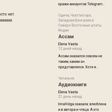
физуха, долгий спуск, потом
кражи аккаунтов Telegram
подъем по этому же пути.
без пароля и SMS
Вполне можно пропустить.
сто нет.
Прочитайте! У моих двух
Одича, Чхаттисгарх,
Пока
аааааааа
Западная Бенгалия и
знакомых вот так увели
Северо-Восточные штаты
аккаунты
Индии
Ассам
Elena Vasta
12 дней назад
Ассам оказался совсем не
таким, каким он
представлялся. Хотя я
увидела его буквально
краешек, но все же схватила
Читальня
ауру штата, как-то он меня
Аудиокниги
принял и я его. Пышная
Elena Vasta
природа, мягкие
21 день назад
доброжелательные люди,
IrinaVolga сказалa: влюблена
такая как бы переходная
и в автора и чтеца. А кто
ступень между привычной