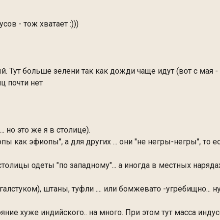
ов - тож хватает :)))
й. Тут больше зелени так как дожди чаще идут (вот с мая -
иц почти нет
 но это же я в столице).
иопы как эфиопы", а для других ... они "не негры-негры", то 
толицы одеты "по западному"... а иногда в местных наряда
 галстуком), штаны, туфли .... или бомжевато -угрёбищно... 
ние хуже индийского.. на много. При этом тут масса индус