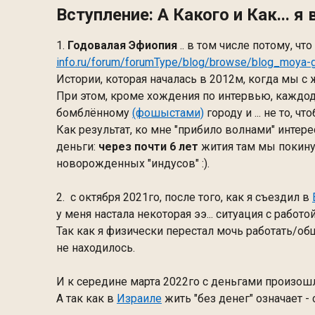
Вступление: А Какого и Как... я
1.
Годовалая Эфиопия
.. в том числе потому, что
info.ru/forum/forumType/blog/browse/blog_moya-g
Истории, которая началась в 2012м, когда мы с 
При этом, кроме хождения по интервью, каждо
бомблённому
(фошыстами)
городу и ... не то, ч
Как результат, ко мне "прибило волнами" интер
деньги:
через почти 6 лет
жития там мы покину
новорожденных "индусов" :).
2. с октября 2021го, после того, как я съездил в
у меня настала некоторая ээ... ситуация с работо
Так как я физически перестал мочь работать/общ
не находилось.
И к середине марта 2022го с деньгами произошл
А так как в
Израиле
жить "без денег" означает 