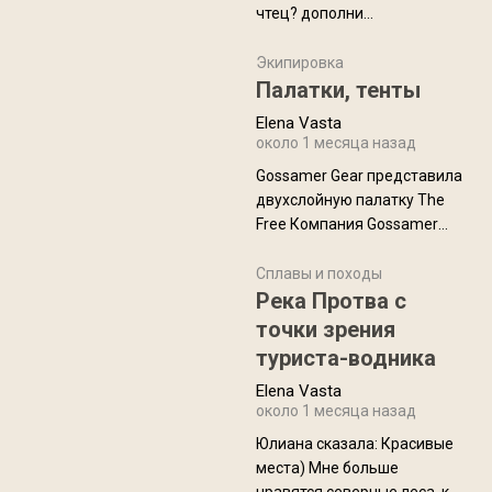
чтец? дополни
нам Индией и остальными
рекомендацию
СВ штатами, которые я тоже
Экипировка
надеюсь увидеть.
Палатки, тенты
Elena Vasta
около 1 месяца назад
Gossamer Gear представила
двухслойную палатку The
Free Компания Gossamer
Gear представила
туристическую палатку The
Сплавы и походы
Free, которая стала первой
Река Протва с
полностью самонесущей
точки зрения
ультралегкой моделью в
туриста-водника
ассортименте
Elena Vasta
производителя. Новинка
около 1 месяца назад
получила двухслойную
конструкцию с отдельным
Юлиана сказалa: Красивые
внешним тентом и сетчатой
места) Мне больше
внутренней палаткой, а ее