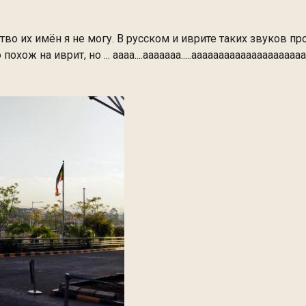
во их имён я не могу. В русском и иврите таких звуков про
похож на иврит, но ... аааа....ааааааа.....ааааааааааааааааааа