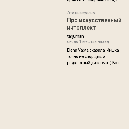
нравятся северные леса, как
масса в базовой
в Новгородчине)) Где флора
комплектации составляет
южной тайги
Это интересно
около 845 г. Палатка весит
Про искусственный
менее
интеллект
tarjuman
около 1 месяца назад
Elena Vasta сказалa: Иишка
точно не спорщик, а
редкостный дипломат) Вот,
точно, надо его в МИДы на
помощь в переговорах
слать))