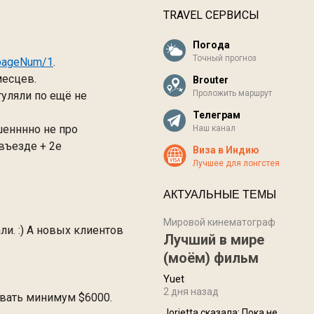
TRAVEL СЕРВИСЫ
Погода
Точный прогноз
/pageNum/1
.
месцев.
Brouter
Проложить маршрут
уляли по ещё не
Телеграм
шенннно не про
Наш канал
въезде + 2е
Виза в Индию
Лучшее для лонгстея
АКТУАЛЬНЫЕ ТЕМЫ
Мировой кинематограф
и. :) А новых клиентов
Лучший в мире
(моём) фильм
Yuet
2 дня назад
ывать минимум $6000.
Jorjetta сказалa: Пока не