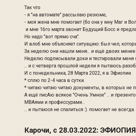
Так что
- я "на автомате" рассылаю резюме,
- моя жена мне помогает (бо она у мну Маг и Во
и мне 16го марта звонит Будущий Босс и предлаг
Но надо "вот прямо сча".
И влоб мне объясняет ситуацию: был чел, который
За неделю они нашли меня... и ещё двоих менее
Неделю подписывали доки и тестировали меня н
... и с четверга прошлой недели я пытаюсь разобра
И с понедельника, 28 Марта 2022, я в Эфиопии.
* сплю по 2-4 часа в сутки.
* читаю читаю читаю документы, в которых не
А ещё писАю всякое "Очень Умное" ... и презен
MBAями и профессурами...
... и пытаюся не спалиться :). помогает не всегда.
Карочи, с 28.03.2022: ЭФИОПИЯ