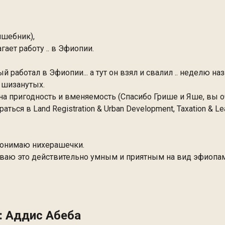
лшебник),
ает работу .. в Эфиопии.
 работал в Эфиопии... а тут он взял и свалил .. неделю наз
 шизанутых.
а пригодность и вменяемость (Спасибо Грише и Яше, вы о
ться в Land Registration & Urban Development, Taxation & Lea
 понимаю нихерашечки.
товаю это действительно умным и приятным на вид эфиопам
: Аддис Абеба