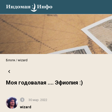
Блоги
wizard
Moя годовалая .... Эфиопия :)
1
30 мар. 2022
wizard