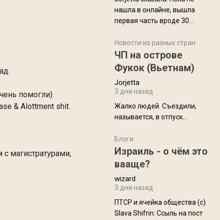
нашла в онлайне, вышла
первая часть вроде 30
июля. Премьера будет на
Дивали 8 ноября.
Новости из разных стран
ЧП на острове
Фукок (Вьетнам)
ад.
Jorjetta
3 дня назад
чень помогли)
se & Alottment shit.
Жалко людей. Съездили,
называется, в отпуск...
Блоги
Израиль - о чём это
 с магистратурами,
вааще?
wizard
3 дня назад
ПТСР и ячейка общества (с)
Slava Shifrin: Ссыль на пост