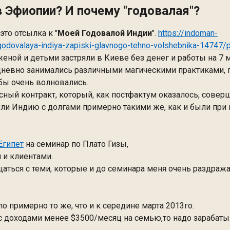
 в Эфиопии? И почему "годовалая"?
 это отсылка к "
Моей Годовалой Индии
".
https://indoman-
odovalaya-indiya-zapiski-glavnogo-tehno-volshebnika-14747
женой и детьми застряли в Киеве без денег и работы на 7 
дневно занимались различными магическими практиками, г
тобы очень волновались.
есный контракт, который, как постфактум оказалось, совер
ли Индию с долгами примерно такими же, как и были при 
Египет
на семинар по Плато Гизы,
й и клиентами.
аться с теми, которые и до семинара меня очень раздражал
о примерно то же, что и к середине марта 2013го.
- с доходами менее $3500/месяц на семью,то надо зарабат