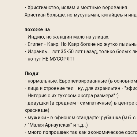
- Христианство, ислам и местные верования.
Христиан больше, но мусульман, китайцев и индус
похоже на
-
Индию, но женщин мало на улицах.
- Египет - Каир. Но Каир богаче но жутко пыльны
- Израиль.... лет 35-50 лет назад, только белых л
- но тут НЕ МУСОРЯТ!
Люди:
- нормальные. Европеизированные (в основном...
- лица и строение тел .. ну, для израильтян - "эф
.. Нигерия с их тухесом экстра размера" :)
- девушки (в среднем - симпатичные) в центре с
красивше)
- мужики - в офисном стандарте: рубашка (м.б. с
/ "Малая Арнаутская" и т.д. :)
- много попрошаек так как экономическое состоя