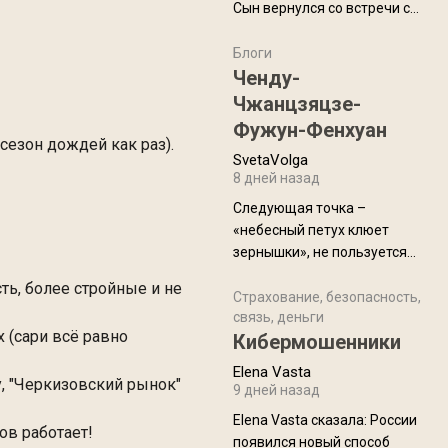
Сын вернулся со встречи с
армейскими друзьями (год
уже, как демобилизовались,
Блоги
а продолжают встречаться
Ченду-
почти каждую неделю) и с
Чжанцзяцзе-
порога сообщил: "Эйтан
Фужун-Фенхуан
разводится!" Эйтан -
 сезон дождей как раз).
SvetaVolga
мальчик из религиозной
8 дней назад
семьи, из тех, кого называют
"вязаные кипы". С 2022-го
Следующая точка –
«небесный петух клюет
зернышки», не пользуется
спросом и вполне
есть, более стройные и не
заслужено, и чтобы попасть
Страхование, безопасность,
связь, деньги
на начало тропы показали
х (сари всё равно
Кибермошенники
водителю карту, иначе
автобус не остановится.
Elena Vasta
ну, "Черкизовский рынок"
Пошли туда, потому что я
9 дней назад
начиталась восторженных
Elena Vasta сказалa: России
отзывов. По мне – сплошная
ов работает!
появился новый способ