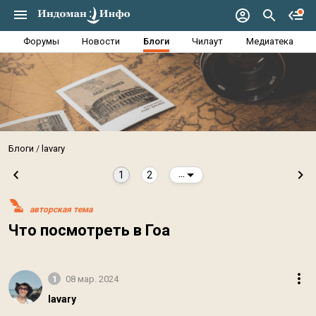
Форумы
Новости
Блоги
Чилаут
Медиатека
Блоги
lavary
1
2
...
авторская тема
Что посмотреть в Гоа
1
08 мар. 2024
lavary