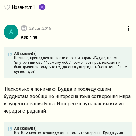
A
Нравится
: 1
64
28 авг. 2015
A
Aspirina
Alt сказал(а):
Не знаю, принадлежат ли эти слова и впрямь Будде, но тот
"внутренний свет" "самому себе", осмелюсь предположить и
был причиной тому, что Будда стал утверждать "Бога нет" ..."Я не
существует"....
Насколько я понимаю, Будде и последующим
буддистам вообще не интересна тема сотворения мира
и существования Бога. Интересен путь как выйти из
череды страданий.
Alt сказал(а):
Вот Вам можно позавидовать в том, что уверены - Будда учил