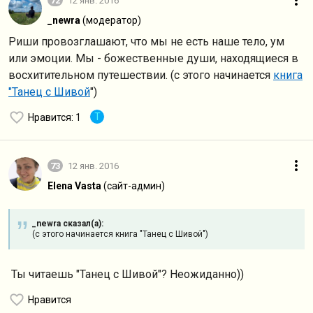
72
12 янв. 2016
_newra
(модератор)
Риши провозглашают, что мы не есть наше тело, ум
или эмоции. Мы - божественные души, находящиеся в
восхитительном путешествии. (с этого начинается
книга
"Танец с Шивой
")
T
Нравится
: 1
73
12 янв. 2016
Elena Vasta
(сайт-админ)
_newra сказал(а):
(с этого начинается книга "Танец с Шивой")
Ты читаешь "Танец с Шивой"? Неожиданно))
Нравится