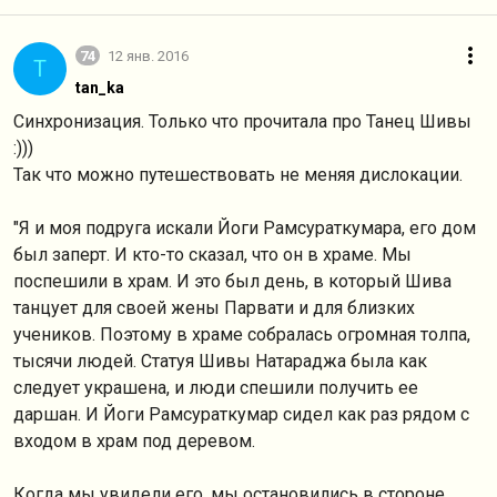
74
12 янв. 2016
T
tan_ka
Синхронизация. Только что прочитала про Танец Шивы
:)))
Так что можно путешествовать не меняя дислокации.
"Я и моя подруга искали Йоги Рамсураткумара, его дом
был заперт. И кто-то сказал, что он в храме. Мы
поспешили в храм. И это был день, в который Шива
танцует для своей жены Парвати и для близких
учеников. Поэтому в храме собралась огромная толпа,
тысячи людей. Статуя Шивы Натараджа была как
следует украшена, и люди спешили получить ее
даршан. И Йоги Рамсураткумар сидел как раз рядом с
входом в храм под деревом.
Когда мы увидели его, мы остановились в стороне,