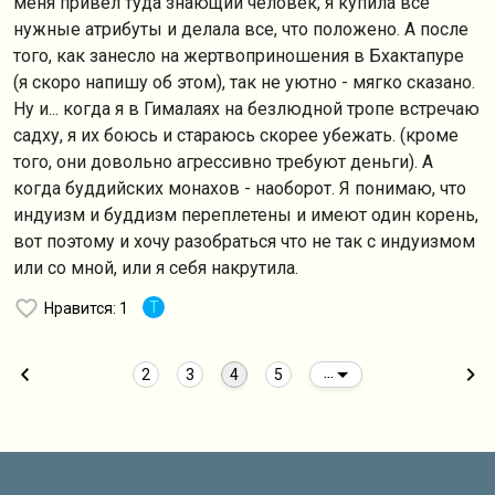
меня привел туда знающий человек, я купила все
нужные атрибуты и делала все, что положено. А после
того, как занесло на жертвоприношения в Бхактапуре
(я скоро напишу об этом), так не уютно - мягко сказано.
Ну и... когда я в Гималаях на безлюдной тропе встречаю
садху, я их боюсь и стараюсь скорее убежать. (кроме
того, они довольно агрессивно требуют деньги). А
когда буддийских монахов - наоборот. Я понимаю, что
индуизм и буддизм переплетены и имеют один корень,
вот поэтому и хочу разобраться что не так с индуизмом
или со мной, или я себя накрутила.
T
Нравится
: 1
2
3
4
5
...