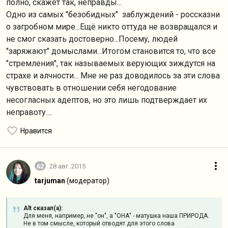
полно, скажет так, неправды...
Одно из самых "безобидных" заблуждений - россказни
о загробном мире...Ещё никто оттуда не возвращался и
не смог сказать достоверно...Посему, людей
"заряжают" домыслами...Итогом становится то, что все
"стремления", так называемых верующих зиждутся на
страхе и алчности... Мне не раз доводилось за эти слова
чувствовать в отношении себя негодование
несогласных адептов, но это лишь подтверждает их
неправоту....
Нравится
62
28 авг. 2015
tarjuman
(модератор)
Alt сказал(а):
Для меня, например, не "он", а "ОНА" - матушка наша ПРИРОДА.
Не в том смысле, который отводят для этого слова