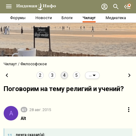
Форумы
Новости
Блоги
Чилаут
Медиатека
Чилаут
Философское
2
3
4
5
...
Поговорим на тему религий и учений?
61
28 авг. 2015
A
Alt
_newra сказал(а):