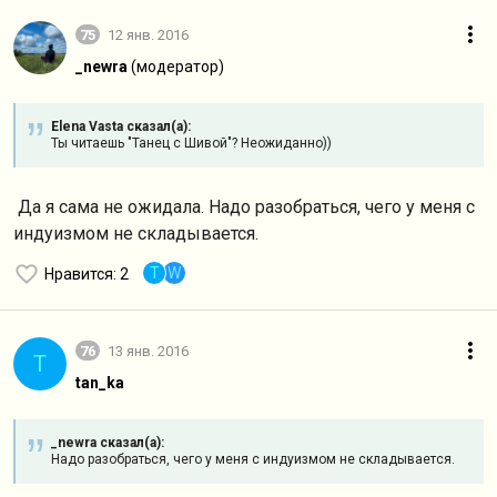
75
12 янв. 2016
_newra
(модератор)
Elena Vasta сказал(а):
Ты читаешь "Танец с Шивой"? Неожиданно))
Да я сама не ожидала. Надо разобраться, чего у меня с
индуизмом не складывается.
T
W
Нравится
: 2
76
13 янв. 2016
T
tan_ka
_newra сказал(а):
Надо разобраться, чего у меня с индуизмом не складывается.