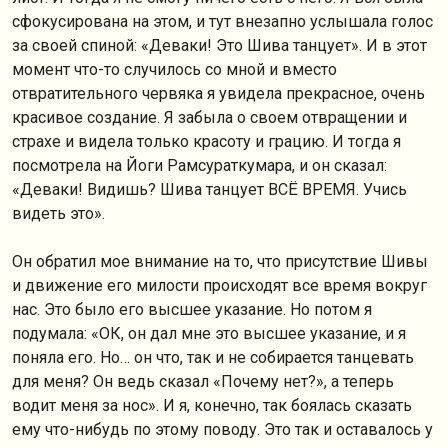
сфокусирована на этом, и тут внезапно услышала голос
за своей спиной: «Деваки! Это Шива танцует». И в этот
момент что-то случилось со мной и вместо
отвратительного червяка я увидела прекрасное, очень
красивое создание. Я забыла о своем отвращении и
страхе и видела только красоту и грацию. И тогда я
посмотрела на Йоги Рамсураткумара, и он сказал:
«Деваки! Видишь? Шива танцует ВСЁ ВРЕМЯ. Учись
видеть это».
Он обратил мое внимание на то, что присутствие Шивы
и движение его милости происходят все время вокруг
нас. Это было его высшее указание. Но потом я
подумала: «ОК, он дал мне это высшее указание, и я
поняла его. Но… он что, так и не собирается танцевать
для меня? Он ведь сказал «Почему нет?», а теперь
водит меня за нос». И я, конечно, так боялась сказать
ему что-нибудь по этому поводу. Это так и оставалось у