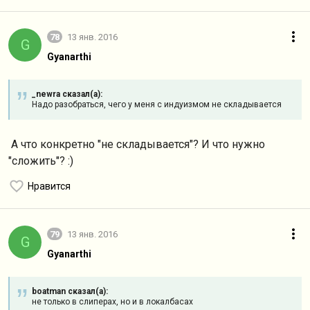
78
13 янв. 2016
G
Gyanarthi
_newra сказал(а):
Надо разобраться, чего у меня с индуизмом не складывается
А что конкретно "не складывается"? И что нужно
"сложить"? :)
Нравится
79
13 янв. 2016
G
Gyanarthi
boatman сказал(а):
не только в слиперах, но и в локалбасах