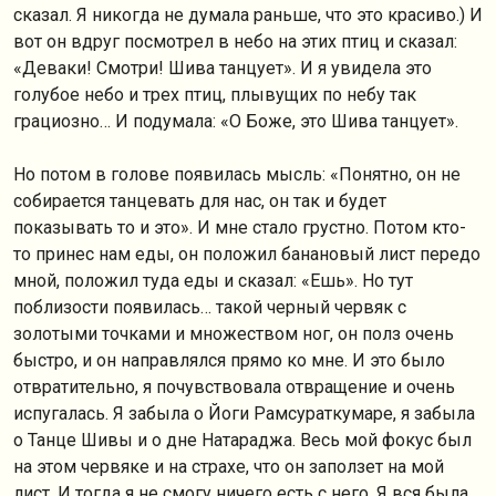
сказал. Я никогда не думала раньше, что это красиво.) И
вот он вдруг посмотрел в небо на этих птиц и сказал:
«Деваки! Смотри! Шива танцует». И я увидела это
голубое небо и трех птиц, плывущих по небу так
грациозно… И подумала: «О Боже, это Шива танцует».
Но потом в голове появилась мысль: «Понятно, он не
собирается танцевать для нас, он так и будет
показывать то и это». И мне стало грустно. Потом кто-
то принес нам еды, он положил банановый лист передо
мной, положил туда еды и сказал: «Ешь». Но тут
поблизости появилась… такой черный червяк с
золотыми точками и множеством ног, он полз очень
быстро, и он направлялся прямо ко мне. И это было
отвратительно, я почувствовала отвращение и очень
испугалась. Я забыла о Йоги Рамсураткумаре, я забыла
о Танце Шивы и о дне Натараджа. Весь мой фокус был
на этом червяке и на страхе, что он заползет на мой
лист. И тогда я не смогу ничего есть с него. Я вся была