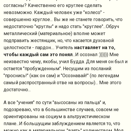
согласны? Качественно его круглее сделать
невозможно. Каждый человек уже "колесо" -
совершенно круглое... Вы же не станете говорить, что
недостаточно "круглы" и надо стать "круглее"...Обруч
металлический (материальное) вполне может
подправить жестянщик, но, что касается духовной
целостности - пардон.... Учитель
наставляет на то,
чтобы каждый сам это понял
...И осознал :)))))) Мне
неизвестно чему, якобы, учил Будда. Для меня он был и
остается "пробужденным". Несущим из посланий:
"проснись!" (как он сам) и "Осознавай!" (по легендам
самый распространный отве на вопросы)... Мне этого
достаточно...
А все "учения" по сути "высосаны из пальца" и,
подозреваю, что в большинстве случаев, совсем не
ориентированы на социум в альтруистичяеском
плане...И большущим заблуждением является то, что
можно как в материальном, "взять" количеством. Мол,