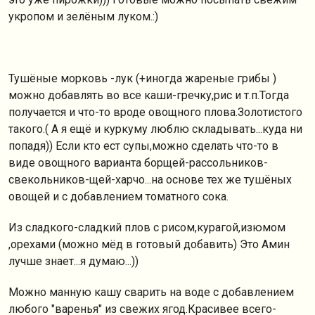
укропом и зелёным луком.:)
Тушёные морковь -лук (+иногда жареные грибы )
можно добавлять во все каши-гречку,рис и т.п.Тогда
получается и что-то вроде овощного плова.Золотистого
такого.( А я ещё и куркуму люблю складывать...куда ни
попадя)) Если кто ест супы,можно сделать что-то в
виде овощного варианта борщей-рассольников-
свекольников-щей-харчо...на основе тех же тушёных
овощей и с добавлением томатного сока.
Из сладкого-сладкий плов с рисом,курагой,изюмом
,орехами (можно мёд в готовый добавить) Это Амин
лучше знает...я думаю...))
Можно манную кашу сварить на воде с добавлением
любого "варенья" из свежих ягод.Красивее всего-