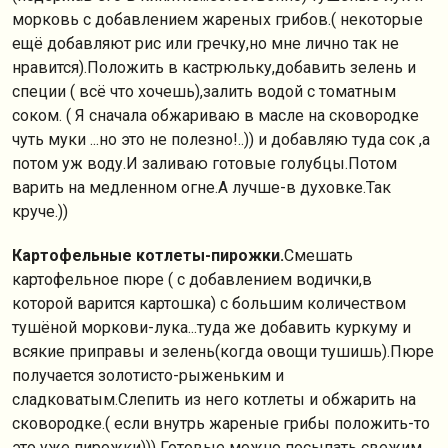
морковь с добавлением жареных грибов.( некоторые
ещё добавляют рис или гречку,но мне лично так не
нравится).Положить в кастрюльку,добавить зелень и
специи ( всё что хочешь),залить водой с томатным
соком. ( Я сначала обжариваю в масле на сковородке
чуть муки ...но это не полезно!..)) и добавляю туда сок ,а
потом уж воду.И заливаю готовые голубцы.Потом
варить на медленном огне.А лучше-в духовке.Так
круче.))
Картофельные котлеты-пирожки.
Смешать
картофельное пюре ( с добавлением водички,в
которой варится картошка) с большим количеством
тушёной моркови-лука...туда же добавить куркуму и
всякие приправы и зелень(когда овощи тушишь).Пюре
получается золотисто-рыженьким и
сладковатым.Слепить из него котлеты и обжарить на
сковородке.( если внутрь жареные грибы положить-то
это уже пирожки))) Готовые можно посыпать свежим