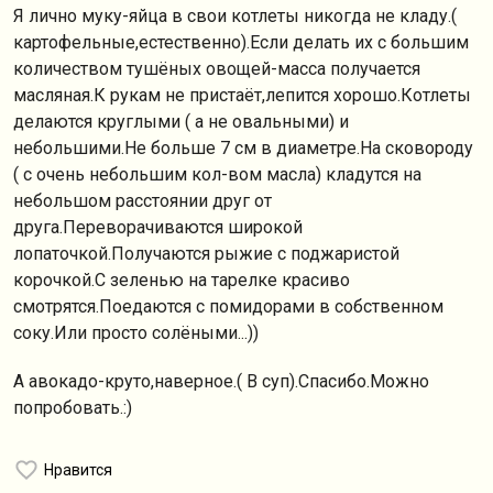
Я лично муку-яйца в свои котлеты никогда не кладу.(
картофельные,естественно).Если делать их с большим
количеством тушёных овощей-масса получается
масляная.К рукам не пристаёт,лепится хорошо.Котлеты
делаются круглыми ( а не овальными) и
небольшими.Не больше 7 см в диаметре.На сковороду
( с очень небольшим кол-вом масла) кладутся на
небольшом расстоянии друг от
друга.Переворачиваются широкой
лопаточкой.Получаются рыжие с поджаристой
корочкой.С зеленью на тарелке красиво
смотрятся.Поедаются с помидорами в собственном
соку.Или просто солёными...))
А авокадо-круто,наверное.( В суп).Спасибо.Можно
попробовать.:)
Нравится