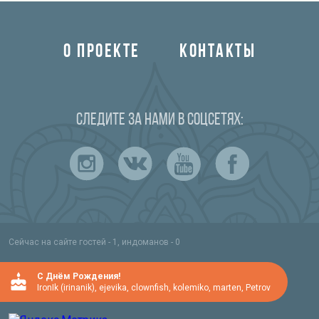
О ПРОЕКТЕ
КОНТАКТЫ
Следите за нами в соцсетях:
Сейчас на сайте гостей - 1, индоманов - 0
C Днём Рождения!
IronIk (irinanik)
,
ejevika
,
clownfish
,
kolemiko
,
marten
,
Petrov