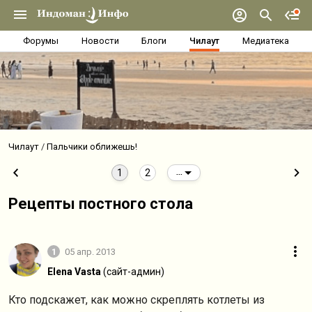
Форумы
Новости
Блоги
Чилаут
Медиатека
Чилаут
Пальчики оближешь!
1
2
...
Рецепты постного стола
1
05 апр. 2013
Elena Vasta
(сайт-админ)
Кто подскажет, как можно скреплять котлеты из